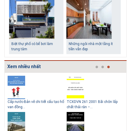
Biệt thự phố có bể bơi làm
Những ngôi nhà một tầng ít
trung tâm
tiền vẫn đẹp
Xem nhiều nhất
g
Cấp nước-Bản vẽ chi tiết cấu tạo hố
TCXDVN 261:2001 Bãi chôn lấp
Bản
Lý do nên sử dụng gạch block
Thiết kế nhà siêu nhỏ độc đáo
van đồng...
chất thải rắn –...
D60
để xây nhà