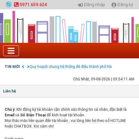
Đăng nhập
Đăng ký
0971.659.624
Tuyển sinh 2025, Khoa kỹ thuật hạ tầng và môi
trường đô thị - Đại học Kiến trúc Hà Nội
Chính sách thanh toán
Điều khoản dịch vụ
HƯỚNG DẪN THANH TOÁN VNPAY TRÊN WEBSITE
Tuyển sinh 2024, Khoa kỹ thuật hạ tầng và môi
trường đô thị - Đại học Kiến trúc Hà Nội
TIN MỚI
Quy hoạch chung hệ thống đê điều thành phố Hà
Nội
GIAO LƯU TRỰC TUYẾN - TƯ VẤN TUYỂN SINH ĐẠI
Chủ Nhật, 09-08-2026
|
09:54:11 AM
HỌC CHÍNH QUY ĐẠI HỌC KIẾN TRÚC NĂM 2020 -
SỐ 02
Liên hệ
Nạp EP vào tài khoản bằng thẻ cào điện thoại
Chú ý
: Khi đăng ký tài khoản cần chính xác thông tin cá nhân, đặc biệt là
Email
và
Số Điện Thoại
để kích hoạt tài khoản.
Mọi thắc mắc liên quan đến tài khoản , vui lòng liên hệ theo số HOTLINE
hoặc CHATBOX. Xin cảm ơn!