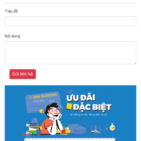
Tiêu đề
Nội dung
Gửi liên hệ
# 05.04.2025 | 17:16
Tuyển sinh 2025, Khoa kỹ thuật hạ tầng và môi trường đô thị
- Đại học Kiến trúc...
Thông tin tuyển sinh đại học 2025 Khoa kỹ thuật hạ tầng và môi trường
đô thị - Đại học Kiến trúc Hà Nội Tuyển sinh đại học với 280 chỉ tiêu, thời
gian đào tạo 4,5 năm