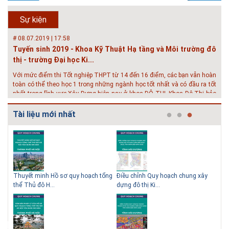
học Kiến trúc Hà Nội chúc các bạn học sinh cuối cấp ôn thi thật tốt MỜI
QUÝ PHỤ HUYNH VÀ CÁC EM ĐÓN XEM GIAO LƯU TRỰC TUYẾN "TƯ
Sự kiện
VẤN TUYỂN SINH ĐẠI H...
# 08.07.2019 | 17:58
Tuyến sinh 2019 - Khoa Kỹ Thuật Hạ tầng và Môi trường đô
thị - trường Đại học Ki...
Với mức điểm thi Tốt nghiệp THPT từ 14 đến 16 điểm, các bạn vẫn hoàn
toàn có thể theo học 1 trong những ngành học tốt nhất và có đầu ra tốt
nhất trong lĩnh vực Xây Dựng hiện nay ở khoa ĐÔ THỊ. Khoa Đô Thị bảo
đảm 100% t...
Tài liệu mới nhất
# 26.06.2018 | 10:57
Hội thảo quốc tế ''Xây dựng đô thị thông minh – Hướng đến
phát triển bền vững” /...
Phát triển đô thị thông minh và bền vững đang là mục tiêu của rất nhiều
thành phố trên thế giới. Tại Việt Nam, đã có gần 20 tỉnh, thành phố trên
toàn quốc đang triển khai hoặc khởi động các đề án về đô thị thông
 QHC
Thuyết minh Hồ sơ quy hoạch tổng
Điều chỉnh Quy hoạch chung xây
Qu
minh. Vi...
thể Thủ đô H...
dựng đô thị Ki...
Nam
# 23.06.2018 | 15:37
Hội thảo về sàn bê tông chất lượng cao tại Hà Nội và TP Hồ
Chí Minh