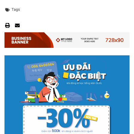
Tags
# 05.04.2025 | 17:16
Tuyển sinh 2025, Khoa kỹ thuật hạ tầng và môi trường đô thị
- Đại học Kiến trúc...
Thông tin tuyển sinh đại học 2025 Khoa kỹ thuật hạ tầng và môi trường
đô thị - Đại học Kiến trúc Hà Nội Tuyển sinh đại học với 280 chỉ tiêu, thời
gian đào tạo 4,5 năm
# 05.04.2020 | 20:30
GIAO LƯU TRỰC TUYẾN - TƯ VẤN TUYỂN SINH ĐẠI HỌC
CHÍNH QUY ĐẠI HỌC KIẾN TRÚC NĂM...
Năm nay, kỳ thi THPT quốc gia dự kiến diễn ra vào tháng 8. Trường Đại