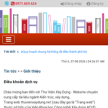
Đăng nhập
Đăng ký
0971.659.624
Tuyển sinh 2025, Khoa kỹ thuật hạ tầng và môi
trường đô thị - Đại học Kiến trúc Hà Nội
Chính sách thanh toán
Điều khoản dịch vụ
HƯỚNG DẪN THANH TOÁN VNPAY TRÊN WEBSITE
Tuyển sinh 2024, Khoa kỹ thuật hạ tầng và môi
trường đô thị - Đại học Kiến trúc Hà Nội
Quy hoạch chung hệ thống đê điều thành phố Hà
TIN MỚI
Nội
GIAO LƯU TRỰC TUYẾN - TƯ VẤN TUYỂN SINH ĐẠI
Thứ 6, 07-08-2026
|
04:26:02 AM
HỌC CHÍNH QUY ĐẠI HỌC KIẾN TRÚC NĂM 2020 -
SỐ 02
Tin tức
>
>
Giới thiệu
Nạp EP vào tài khoản bằng thẻ cào điện thoại
Điều khoản dịch vụ
Chào mừng bạn đến với Thư Viện Xây Dựng - Website chuyên
cung cấp tài liệu ngành Kiến trúc, xây dựng,..
Trang web thuvienxaydung.net (sau đây gọi là “Trang web”)
thuộc sở hữu của Viện Khoa học Công nghệ Xây dựng ACUD.