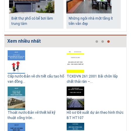
Biệt thự phố có bể bơi làm
Những ngôi nhà một tầng ít
trung tâm
tiền vẫn đẹp
Xem nhiều nhất
g
Cấp nước-Bản vẽ chi tiết cấu tạo hố
TCXDVN 261:2001 Bãi chôn lấp
Bản
Lý do nên sử dụng gạch block
Thiết kế nhà siêu nhỏ độc đáo
van đồng...
chất thải rắn –...
D60
để xây nhà
Thoát nước-Bản vẽ thiết kế kỹ
Hồ sơ Đề xuất dự án theo hình thức
Gia
thuật cống tròn...
BT HT107
khe