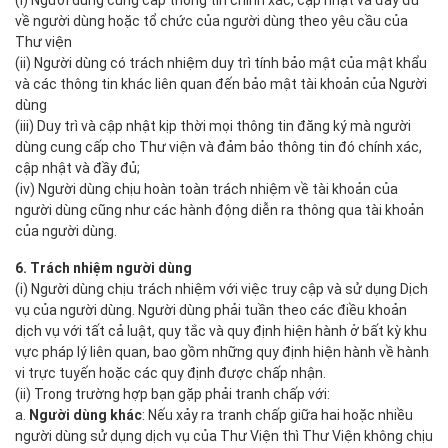
(i) Người dùng cung cấp thông tin chính xác, cập nhật và đầy đủ
về người dùng hoặc tổ chức của người dùng theo yêu cầu của
Thư viện
(ii) Người dùng có trách nhiệm duy trì tính bảo mật của mật khẩu
và các thông tin khác liên quan đến bảo mật tài khoản của Người
dùng
(iii) Duy trì và cập nhật kịp thời mọi thông tin đăng ký mà người
dùng cung cấp cho Thư viện và đảm bảo thông tin đó chính xác,
cập nhật và đầy đủ;
(iv) Người dùng chịu hoàn toàn trách nhiệm về tài khoản của
người dùng cũng như các hành động diễn ra thông qua tài khoản
của người dùng.
6. Trách nhiệm người dùng
(i) Người dùng chịu trách nhiệm với việc truy cập và sử dụng Dịch
vụ của người dùng. Người dùng phải tuần theo các điều khoản
dịch vụ với tất cả luật, quy tắc và quy định hiện hành ở bất kỳ khu
vực pháp lý liên quan, bao gồm những quy định hiện hành về hành
vi trực tuyến hoặc các quy định được chấp nhận.
(ii) Trong trường hợp bạn gặp phải tranh chấp với:
a.
Người dùng khác
: Nếu xảy ra tranh chấp giữa hai hoặc nhiều
người dùng sử dụng dịch vụ của Thư Viện thì Thư Viện không chịu