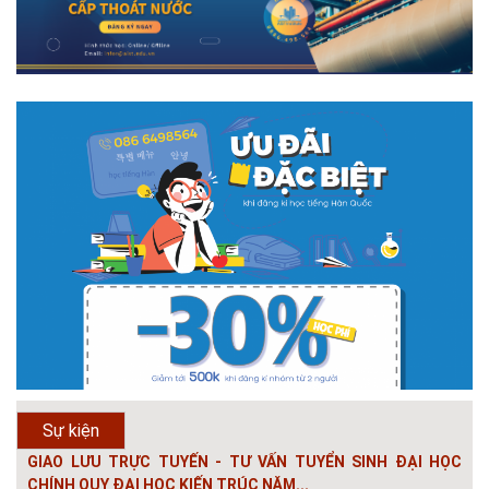
# 05.04.2025 | 17:16
Tuyển sinh 2025, Khoa kỹ thuật hạ tầng và môi trường đô thị
- Đại học Kiến trúc...
Thông tin tuyển sinh đại học 2025 Khoa kỹ thuật hạ tầng và môi trường
đô thị - Đại học Kiến trúc Hà Nội Tuyển sinh đại học với 280 chỉ tiêu, thời
gian đào tạo 4,5 năm
# 05.04.2020 | 20:30
GIAO LƯU TRỰC TUYẾN - TƯ VẤN TUYỂN SINH ĐẠI HỌC
CHÍNH QUY ĐẠI HỌC KIẾN TRÚC NĂM...
Năm nay, kỳ thi THPT quốc gia dự kiến diễn ra vào tháng 8. Trường Đại
học Kiến trúc Hà Nội chúc các bạn học sinh cuối cấp ôn thi thật tốt MỜI
QUÝ PHỤ HUYNH VÀ CÁC EM ĐÓN XEM GIAO LƯU TRỰC TUYẾN "TƯ
Sự kiện
VẤN TUYỂN SINH ĐẠI H...
# 08.07.2019 | 17:58