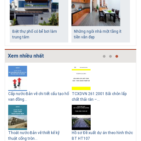
Biệt thự phố có bể bơi làm
Những ngôi nhà một tầng ít
trung tâm
tiền vẫn đẹp
Xem nhiều nhất
g
Cấp nước-Bản vẽ chi tiết cấu tạo hố
TCXDVN 261:2001 Bãi chôn lấp
Bản
Lý do nên sử dụng gạch block
Thiết kế nhà siêu nhỏ độc đáo
van đồng...
chất thải rắn –...
D60
để xây nhà
Thoát nước-Bản vẽ thiết kế kỹ
Hồ sơ Đề xuất dự án theo hình thức
Gia
thuật cống tròn...
BT HT107
khe