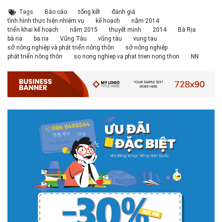
Tags
Báo cáo
tổng kết
đánh giá
tình hình thực hiện nhiệm vụ
kế hoạch
năm 2014
triển khai kế hoạch
năm 2015
thuyết minh
2014
Bà Rịa
bà rịa
ba ria
Vũng Tàu
vũng tàu
vung tau
sở nông nghiệp và phát triển nông thôn
sở nông nghiệp
phát triển nông thôn
so nong nghiep va phat trien nong thon
NN
# 05.04.2025 | 17:16
Tuyển sinh 2025, Khoa kỹ thuật hạ tầng và môi trường đô thị
- Đại học Kiến trúc...
Thông tin tuyển sinh đại học 2025 Khoa kỹ thuật hạ tầng và môi trường
đô thị - Đại học Kiến trúc Hà Nội Tuyển sinh đại học với 280 chỉ tiêu, thời
gian đào tạo 4,5 năm
# 05.04.2020 | 20:30
GIAO LƯU TRỰC TUYẾN - TƯ VẤN TUYỂN SINH ĐẠI HỌC
CHÍNH QUY ĐẠI HỌC KIẾN TRÚC NĂM...