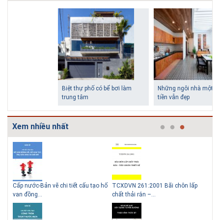
Biệt thự phố có bể bơi làm
Những ngôi nhà một tầng ít
trung tâm
tiền vẫn đẹp
Xem nhiều nhất
g
Cấp nước-Bản vẽ chi tiết cấu tạo hố
TCXDVN 261:2001 Bãi chôn lấp
Bản
Lý do nên sử dụng gạch block
Thiết kế nhà siêu nhỏ độc đáo
van đồng...
chất thải rắn –...
D60
để xây nhà