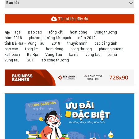
Báo lỗi
Tải tài liệu đầy đủ
Tags
Báo cáo
tổng kết
hoạt động
Công thương
năm 2018
phương hướng kế hoạch
năm 2019
tỉnh Bà Rịa – Vũng Tàu
2018
thuyết minh
các bảng tính
bao cao
tong ket
hoat dong
cong thuong
phuong huong
ke hoach
Bà Rịa
Vũng Tàu
bà rịa
vũng tàu
ba ria
vung tau
SCT
sở công thương
# 05.04.2025 | 17:16
Tuyển sinh 2025, Khoa kỹ thuật hạ tầng và môi trường đô thị
- Đại học Kiến trúc...
Thông tin tuyển sinh đại học 2025 Khoa kỹ thuật hạ tầng và môi trường
đô thị - Đại học Kiến trúc Hà Nội Tuyển sinh đại học với 280 chỉ tiêu, thời