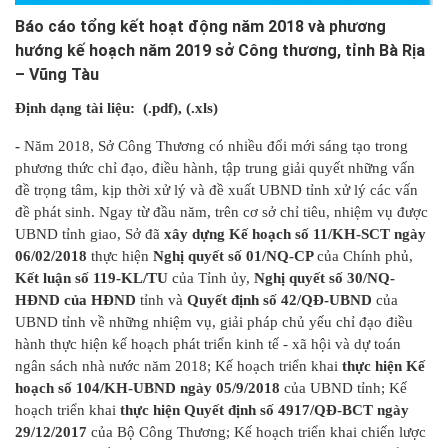
Báo cáo tổng kết hoạt động năm 2018 và phương
hướng kế hoạch năm 2019 sở Công thương, tỉnh Bà Rịa
– Vũng Tàu
Định dạng tài liệu:
(.pdf), (.xls)
-
Năm 2018, Sở Công Thương có nhiều đổi mới sáng tạo trong
phương thức chỉ đạo, điều hành, tập trung giải quyết những vấn
đề trọng tâm, kịp thời xử lý và đề xuất UBND tỉnh xử lý các vấn
đề phát sinh. Ngay từ đầu năm, trên cơ sở chỉ tiêu, nhiệm vụ được
UBND tỉnh giao, Sở đã
xây dựng Kế hoạch số 11/KH-SCT ngày
06/02/2018
thực hiện
Nghị quyết số 01/NQ-CP
của Chính phủ,
Kết luận số 119-KL/TU
của Tỉnh ủy,
Nghị quyết số 30/NQ-
HĐND của HĐND
tỉnh và
Quyết định số 42/QĐ-UBND
của
UBND tỉnh về những nhiệm vụ, giải pháp chủ yếu chỉ đạo điều
hành thực hiện kế hoạch phát triển kinh tế - xã hội và dự toán
ngân sách nhà nước năm 2018; Kế hoạch triển khai
thực hiện Kế
hoạch số 104/KH-UBND ngày 05/9/2018
của UBND tỉnh; Kế
hoạch triển khai
thực hiện Quyết định số 4917/QĐ-BCT ngày
29/12/2017
của Bộ Công Thương; Kế hoạch triển khai chiến lược