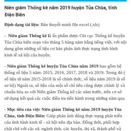
Niên giám Thống kê năm 2019 huyện Tủa Chùa, tỉnh
Điện Biên
Định dạng tài liệu:
Bản thuyết minh file excel (.xls)
-
Niên giám Thống kê l
à ấn phẩm được Chi cục Thống kê huyện
Tủa Chùa biên soạn vào tháng 5 hàng năm bằng tiếng việt, với nội
dung gồm những số liệu cơ bản phản ánh thực trạng tình hình
kinh tế xã hội của huyện.
-
Niên giám Thống kê huyện Tủa Chùa năm 2019
bao gồm hệ
thống số liệu 5 năm: 2015, 2016, 2017, 2018 và 2019. Trong đó (
số liệu từ năm 2015-2018 là số chính thức, số liệu năm 2019 là số
sơ bộ) Ngoài ra, số liệu của một số chỉ tiêu cũng được chỉnh lý và
chuẩn hóa so với Niên giám Thống kê các năm trước, trên cơ sở
sử dụng kết quả các cuộc điều tra tiến hành trong những năm qua
-
Mục tiêu của việc Niên giám Thống kê năm 2019 huyện Tủa
Chùa, tỉnh Điện Biên:
Giúp
phản ánh đúng thực trạng phát triển
của tình hình kinh tế - xã hội trên địa bàn. Đồng thời, phối hợp
chặt chẽ với các sở, ngành tỉnh, các huyện, thị xã, thành phố và