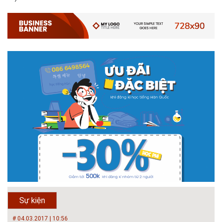
thị - trường Đại học Ki...
Với mức điểm thi Tốt nghiệp THPT từ 14 đến 16 điểm, các bạn vẫn hoàn
toàn có thể theo học 1 trong những ngành học tốt nhất và có đầu ra tốt
nhất trong lĩnh vực Xây Dựng hiện nay ở khoa ĐÔ THỊ. Khoa Đô Thị bảo
đảm 100% t...
# 26.06.2018 | 10:57
Hội thảo quốc tế ''Xây dựng đô thị thông minh – Hướng đến
phát triển bền vững” /...
Phát triển đô thị thông minh và bền vững đang là mục tiêu của rất nhiều
thành phố trên thế giới. Tại Việt Nam, đã có gần 20 tỉnh, thành phố trên
toàn quốc đang triển khai hoặc khởi động các đề án về đô thị thông
minh. Vi...
# 23.06.2018 | 15:37
Hội thảo về sàn bê tông chất lượng cao tại Hà Nội và TP Hồ
Chí Minh
Hội thảo “Sàn bê tông chất lượng cao – công nghệ mới nhất tại Châu Âu
& Mỹ và các vấn đề áp dụng tại Việt Nam” được tổ chức bởi HOUSELINK
sẽ diễn ra vào 14h00 ngày 26/06/2018 tại Khách sạn Pan Pacific, Hà Nội
Sự kiện
và ngày 28/...
# 04.03.2017 | 10:56