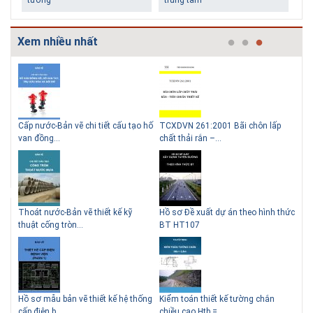
Xem nhiều nhất
g
Cấp nước-Bản vẽ chi tiết cấu tạo hố
TCXDVN 261:2001 Bãi chôn lấp
Bản
Những ngôi nhà một tầng ít
Lý do nên sử dụng gạch block
van đồng...
chất thải rắn –...
D60
tiền vẫn đẹp
để xây nhà
Thoát nước-Bản vẽ thiết kế kỹ
Hồ sơ Đề xuất dự án theo hình thức
Gia
thuật cống tròn...
BT HT107
khe
Thiết kế nhà siêu nhỏ độc đáo
Hồ sơ mẫu bản vẽ thiết kế hệ thống
Kiểm toán thiết kế tường chắn
Bản
cấp điện b...
chiều cao Htb =...
đá 