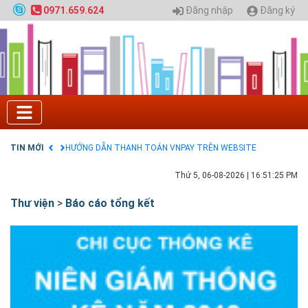
Quy hoạch chung hệ thống đê điều thành phố Hà
Đăng nhập
Đăng ký
0971.659.624
Nội
GIAO LƯU TRỰC TUYẾN - TƯ VẤN TUYỂN SINH ĐẠI
HỌC CHÍNH QUY ĐẠI HỌC KIẾN TRÚC NĂM 2020 -
SỐ 02
Nạp EP vào tài khoản bằng thẻ cào điện thoại
Tuyển sinh 2025, Khoa kỹ thuật hạ tầng và môi
trường đô thị - Đại học Kiến trúc Hà Nội
Chính sách thanh toán
Điều khoản dịch vụ
TIN MỚI
HƯỚNG DẪN THANH TOÁN VNPAY TRÊN WEBSITE
Thứ 5, 06-08-2026
|
16:51:26 PM
Thư viện
>
Báo cáo tổng kết