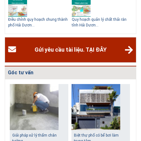
hể
Điều chỉnh quy hoạch chung thành
Quy hoạch quản lý chất thải rắn
Qu
phố Hải Dươn...
tỉnh Hải Dươn...
Gia
Gửi yêu cầu tài liệu. TẠI ĐÂY
Góc tư vấn
Giải pháp xử lý thấm chân
Biệt thự phố có bể bơi làm
tường
trung tâm