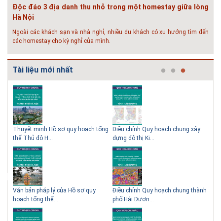
Độc đáo 3 địa danh thu nhỏ trong một homestay giữa lòng
Hà Nội
Ngoài các khách sạn và nhà nghỉ, nhiều du khách có xu hướng tìm đến
các homestay cho kỳ nghỉ của mình.
# 05.04.2025 | 17:16
Tuyển sinh 2025, Khoa kỹ thuật hạ tầng và môi trường đô thị
Tài liệu mới nhất
- Đại học Kiến trúc...
Thông tin tuyển sinh đại học 2025 Khoa kỹ thuật hạ tầng và môi trường
đô thị - Đại học Kiến trúc Hà Nội Tuyển sinh đại học với 280 chỉ tiêu, thời
gian đào tạo 4,5 năm
 QHC
Thuyết minh Hồ sơ quy hoạch tổng
Điều chỉnh Quy hoạch chung xây
Qu
thể Thủ đô H...
dựng đô thị Ki...
Nam
ạch
Văn bản pháp lý của Hồ sơ quy
Điều chỉnh Quy hoạch chung thành
Qu
hoạch tổng thể...
phố Hải Dươn...
Kim