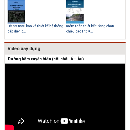
Thiết kế nhà siêu nhỏ độc đáo
Hồ sơ mẫu bản vẽ thiết kế hệ thống
Kiểm toán thiết kế tường chắn
Bản
cấp điện b...
chiều cao Htb =...
đá 
Video xây dựng
Đường hầm xuyên biển (nối châu Á – Âu)