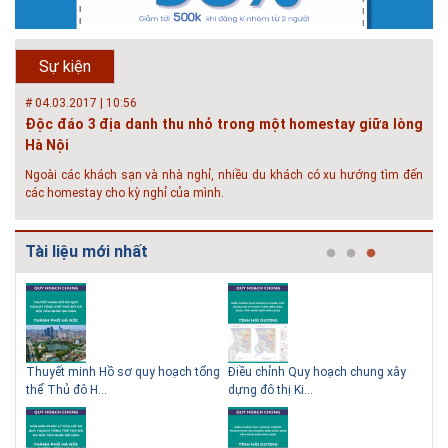
Hội thảo “Sàn bê tông chất lượng cao – công nghệ mới nhất tại Châu Âu
& Mỹ và các vấn đề áp dụng tại Việt Nam” được tổ chức bởi HOUSELINK
sẽ diễn ra vào 14h00 ngày 26/06/2018 tại Khách sạn Pan Pacific, Hà Nội
Sự kiện
và ngày 28/...
# 04.03.2017 | 10:56
Độc đáo 3 địa danh thu nhỏ trong một homestay giữa lòng
Hà Nội
Ngoài các khách sạn và nhà nghỉ, nhiều du khách có xu hướng tìm đến
các homestay cho kỳ nghỉ của mình.
# 05.04.2025 | 17:16
Tuyển sinh 2025, Khoa kỹ thuật hạ tầng và môi trường đô thị
Tài liệu mới nhất
- Đại học Kiến trúc...
Thông tin tuyển sinh đại học 2025 Khoa kỹ thuật hạ tầng và môi trường
đô thị - Đại học Kiến trúc Hà Nội Tuyển sinh đại học với 280 chỉ tiêu, thời
gian đào tạo 4,5 năm
 QHC
Thuyết minh Hồ sơ quy hoạch tổng
Điều chỉnh Quy hoạch chung xây
Qu
thể Thủ đô H...
dựng đô thị Ki...
Nam