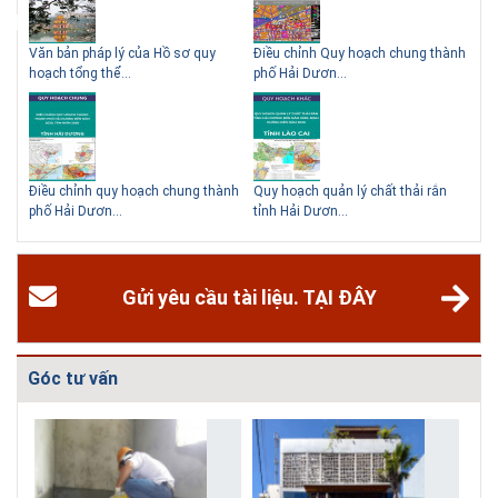
ạch
Văn bản pháp lý của Hồ sơ quy
Điều chỉnh Quy hoạch chung thành
Qu
hoạch tổng thể...
phố Hải Dươn...
Kim
hể
Điều chỉnh quy hoạch chung thành
Quy hoạch quản lý chất thải rắn
Qu
phố Hải Dươn...
tỉnh Hải Dươn...
Gia
Gửi yêu cầu tài liệu. TẠI ĐÂY
Góc tư vấn