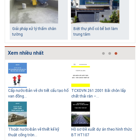
Giải pháp xử lý thấm chân
Biệt thự phố có bể bơi làm
tường
trung tâm
Xem nhiều nhất
g
Cấp nước-Bản vẽ chi tiết cấu tạo hố
TCXDVN 261:2001 Bãi chôn lấp
Bản
Những ngôi nhà một tầng ít
Lý do nên sử dụng gạch block
van đồng...
chất thải rắn –...
D60
tiền vẫn đẹp
để xây nhà
Thoát nước-Bản vẽ thiết kế kỹ
Hồ sơ Đề xuất dự án theo hình thức
Gia
thuật cống tròn...
BT HT107
khe