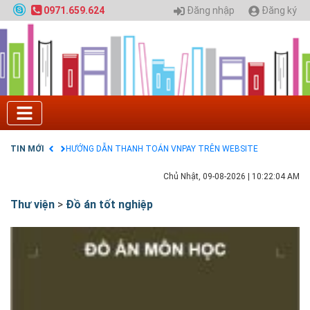
Quy hoạch chung hệ thống đê điều thành phố Hà
Đăng nhập
Đăng ký
0971.659.624
Nội
GIAO LƯU TRỰC TUYẾN - TƯ VẤN TUYỂN SINH ĐẠI
HỌC CHÍNH QUY ĐẠI HỌC KIẾN TRÚC NĂM 2020 -
SỐ 02
Nạp EP vào tài khoản bằng thẻ cào điện thoại
Tuyển sinh 2025, Khoa kỹ thuật hạ tầng và môi
trường đô thị - Đại học Kiến trúc Hà Nội
Chính sách thanh toán
Điều khoản dịch vụ
TIN MỚI
HƯỚNG DẪN THANH TOÁN VNPAY TRÊN WEBSITE
Chủ Nhật, 09-08-2026
|
10:22:05 AM
Thư viện
>
Đồ án tốt nghiệp