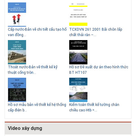
g
Cấp nước-Bản vẽ chi tiết cấu tạo hố
TCXDVN 261:2001 Bãi chôn lấp
Bản
Những ngôi nhà một tầng ít
Lý do nên sử dụng gạch block
van đồng...
chất thải rắn –...
D60
tiền vẫn đẹp
để xây nhà
Thoát nước-Bản vẽ thiết kế kỹ
Hồ sơ Đề xuất dự án theo hình thức
Gia
thuật cống tròn...
BT HT107
khe
Thiết kế nhà siêu nhỏ độc đáo
Hồ sơ mẫu bản vẽ thiết kế hệ thống
Kiểm toán thiết kế tường chắn
Bản
cấp điện b...
chiều cao Htb =...
đá 
Video xây dựng