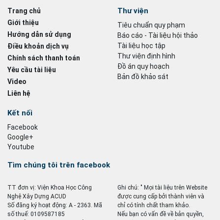
Thư viện
Trang chủ
Giới thiệu
Tiêu chuẩn quy phạm
Hướng dẫn sử dụng
Báo cáo - Tài liệu hội thảo
Tài liệu học tập
Điều khoản dịch vụ
Thư viện định hình
Chính sách thanh toán
Đồ án quy hoạch
Yêu cầu tài liệu
Bản đồ khảo sát
Video
Liên hệ
Kết nối
Facebook
Google+
Youtube
Tìm chúng tôi trên facebook
TT đơn vị: Viện Khoa Học Công
Ghi chú: " Mọi tài liệu trên Website
Nghệ Xây Dựng ACUD
được cung cấp bởi thành viên và
Số đăng ký hoạt động: A - 2363. Mã
chỉ có tính chất tham khảo.
số thuế: 0109587185
Nếu bạn có vấn đề về bản quyền,