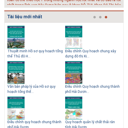
nhất trong lĩnh vực Xây Dựng hiện nay ở khoa ĐÔ THỊ. Khoa Đô Thị bảo
đảm 100% t...
Tài liệu mới nhất
# 26.06.2018 | 10:57
Hội thảo quốc tế ''Xây dựng đô thị thông minh – Hướng đến
phát triển bền vững” /...
Phát triển đô thị thông minh và bền vững đang là mục tiêu của rất nhiều
thành phố trên thế giới. Tại Việt Nam, đã có gần 20 tỉnh, thành phố trên
toàn quốc đang triển khai hoặc khởi động các đề án về đô thị thông
 QHC
Thuyết minh Hồ sơ quy hoạch tổng
Điều chỉnh Quy hoạch chung xây
Qu
minh. Vi...
thể Thủ đô H...
dựng đô thị Ki...
Nam
# 23.06.2018 | 15:37
Hội thảo về sàn bê tông chất lượng cao tại Hà Nội và TP Hồ
Chí Minh
Hội thảo “Sàn bê tông chất lượng cao – công nghệ mới nhất tại Châu Âu
ạch
Văn bản pháp lý của Hồ sơ quy
Điều chỉnh Quy hoạch chung thành
Qu
& Mỹ và các vấn đề áp dụng tại Việt Nam” được tổ chức bởi HOUSELINK
hoạch tổng thể...
phố Hải Dươn...
Kim
sẽ diễn ra vào 14h00 ngày 26/06/2018 tại Khách sạn Pan Pacific, Hà Nội
và ngày 28/...
# 04.03.2017 | 10:56
Độc đáo 3 địa danh thu nhỏ trong một homestay giữa lòng
Hà Nội
hể
Điều chỉnh quy hoạch chung thành
Quy hoạch quản lý chất thải rắn
Qu
Ngoài các khách sạn và nhà nghỉ, nhiều du khách có xu hướng tìm đến
phố Hải Dươn...
tỉnh Hải Dươn...
Gia