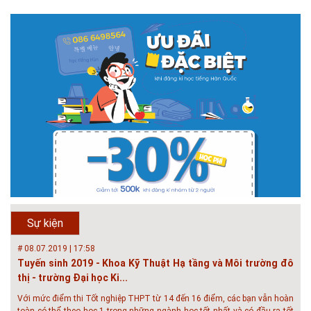
# 05.04.2025 | 17:16
Tuyển sinh 2025, Khoa kỹ thuật hạ tầng và môi trường đô thị
- Đại học Kiến trúc...
Thông tin tuyển sinh đại học 2025 Khoa kỹ thuật hạ tầng và môi trường
đô thị - Đại học Kiến trúc Hà Nội Tuyển sinh đại học với 280 chỉ tiêu, thời
gian đào tạo 4,5 năm
# 05.04.2020 | 20:30
GIAO LƯU TRỰC TUYẾN - TƯ VẤN TUYỂN SINH ĐẠI HỌC
CHÍNH QUY ĐẠI HỌC KIẾN TRÚC NĂM...
Năm nay, kỳ thi THPT quốc gia dự kiến diễn ra vào tháng 8. Trường Đại
học Kiến trúc Hà Nội chúc các bạn học sinh cuối cấp ôn thi thật tốt MỜI
QUÝ PHỤ HUYNH VÀ CÁC EM ĐÓN XEM GIAO LƯU TRỰC TUYẾN "TƯ
Sự kiện
VẤN TUYỂN SINH ĐẠI H...
# 08.07.2019 | 17:58
Tuyến sinh 2019 - Khoa Kỹ Thuật Hạ tầng và Môi trường đô
thị - trường Đại học Ki...
Với mức điểm thi Tốt nghiệp THPT từ 14 đến 16 điểm, các bạn vẫn hoàn
toàn có thể theo học 1 trong những ngành học tốt nhất và có đầu ra tốt