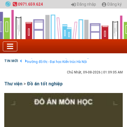
Đăng nhập
Đăng ký
0971.659.624
Tuyển sinh 2025, Khoa kỹ thuật hạ tầng và môi
trường đô thị - Đại học Kiến trúc Hà Nội
Chính sách thanh toán
Điều khoản dịch vụ
HƯỚNG DẪN THANH TOÁN VNPAY TRÊN WEBSITE
Tuyển sinh 2024, Khoa kỹ thuật hạ tầng và môi
trường đô thị - Đại học Kiến trúc Hà Nội
TIN MỚI
Quy hoạch chung hệ thống đê điều thành phố Hà
Nội
GIAO LƯU TRỰC TUYẾN - TƯ VẤN TUYỂN SINH ĐẠI
Chủ Nhật, 09-08-2026
|
01:09:06 AM
HỌC CHÍNH QUY ĐẠI HỌC KIẾN TRÚC NĂM 2020 -
SỐ 02
Thư viện
>
Đồ án tốt nghiệp
Nạp EP vào tài khoản bằng thẻ cào điện thoại