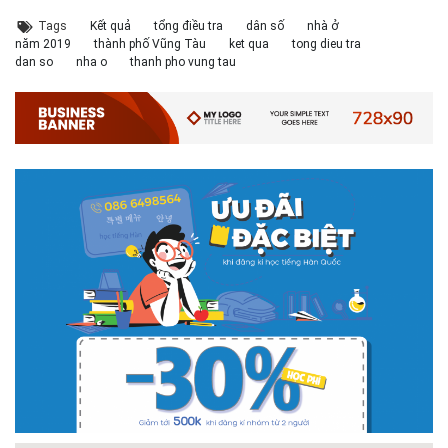
Tags
Kết quả
tổng điều tra
dân số
nhà ở
năm 2019
thành phố Vũng Tàu
ket qua
tong dieu tra
dan so
nha o
thanh pho vung tau
# 05.04.2025 | 17:16
Tuyển sinh 2025, Khoa kỹ thuật hạ tầng và môi trường đô thị
- Đại học Kiến trúc...
Thông tin tuyển sinh đại học 2025 Khoa kỹ thuật hạ tầng và môi trường
đô thị - Đại học Kiến trúc Hà Nội Tuyển sinh đại học với 280 chỉ tiêu, thời
gian đào tạo 4,5 năm
# 05.04.2020 | 20:30
GIAO LƯU TRỰC TUYẾN - TƯ VẤN TUYỂN SINH ĐẠI HỌC
CHÍNH QUY ĐẠI HỌC KIẾN TRÚC NĂM...
Năm nay, kỳ thi THPT quốc gia dự kiến diễn ra vào tháng 8. Trường Đại
học Kiến trúc Hà Nội chúc các bạn học sinh cuối cấp ôn thi thật tốt MỜI