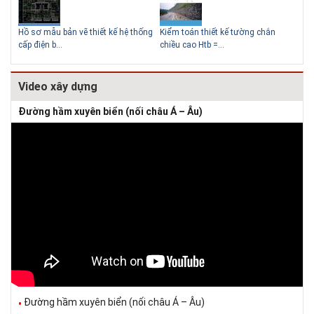
tường
Hồ sơ mẫu bản vẽ thiết kế hệ thống
Kiểm toán thiết kế tường chắn
Bản
cấp điện b...
chiều cao Htb =...
đá 
Video xây dựng
Đường hầm xuyên biển (nối châu Á – Âu)
Đường hầm xuyên biển (nối châu Á – Âu)