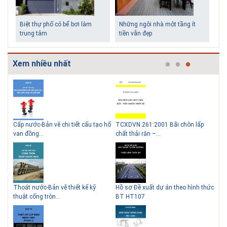
Biệt thự phố có bể bơi làm
Những ngôi nhà một tầng ít
trung tâm
tiền vẫn đẹp
Xem nhiều nhất
g
Cấp nước-Bản vẽ chi tiết cấu tạo hố
TCXDVN 261:2001 Bãi chôn lấp
Bản
Lý do nên sử dụng gạch block
Thiết kế nhà siêu nhỏ độc đáo
van đồng...
chất thải rắn –...
D60
để xây nhà
Thoát nước-Bản vẽ thiết kế kỹ
Hồ sơ Đề xuất dự án theo hình thức
Gia
thuật cống tròn...
BT HT107
khe
Giải pháp xử lý thấm chân