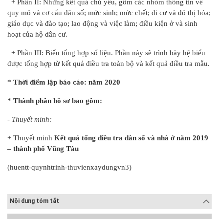
+ Phần II: Những kết quả chủ yếu, gồm các nhóm thông tin về
quy mô và cơ cấu dân số; mức sinh; mức chết; di cư và đô thị hóa;
giáo dục và đào tạo; lao động và việc làm; điều kiện ở và sinh
hoạt của hộ dân cư.
+ Phần III: Biểu tổng hợp số liệu. Phần này sẽ trình bày hệ biểu
được tổng hợp từ kết quả điều tra toàn bộ và kết quả điều tra mẫu.
* Thời điểm lập báo
cáo: năm 2020
* Thành phần hồ sơ bao gồm:
- Thuyết minh:
+ Thuyết minh
Kết quả tổng điều tra dân số và nhà ở năm 2019
– thành phố Vũng Tàu
(huentt-quynhtrinh-thuvienxaydungvn3)
Nội dung tóm tắt