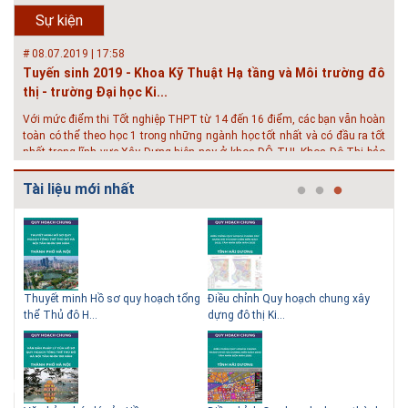
QUÝ PHỤ HUYNH VÀ CÁC EM ĐÓN XEM GIAO LƯU TRỰC TUYẾN "TƯ
Sự kiện
VẤN TUYỂN SINH ĐẠI H...
# 08.07.2019 | 17:58
Tuyến sinh 2019 - Khoa Kỹ Thuật Hạ tầng và Môi trường đô
thị - trường Đại học Ki...
Với mức điểm thi Tốt nghiệp THPT từ 14 đến 16 điểm, các bạn vẫn hoàn
toàn có thể theo học 1 trong những ngành học tốt nhất và có đầu ra tốt
nhất trong lĩnh vực Xây Dựng hiện nay ở khoa ĐÔ THỊ. Khoa Đô Thị bảo
đảm 100% t...
Tài liệu mới nhất
# 26.06.2018 | 10:57
Hội thảo quốc tế ''Xây dựng đô thị thông minh – Hướng đến
phát triển bền vững” /...
Phát triển đô thị thông minh và bền vững đang là mục tiêu của rất nhiều
thành phố trên thế giới. Tại Việt Nam, đã có gần 20 tỉnh, thành phố trên
toàn quốc đang triển khai hoặc khởi động các đề án về đô thị thông
 QHC
Thuyết minh Hồ sơ quy hoạch tổng
Điều chỉnh Quy hoạch chung xây
Qu
minh. Vi...
thể Thủ đô H...
dựng đô thị Ki...
Nam
# 23.06.2018 | 15:37
Hội thảo về sàn bê tông chất lượng cao tại Hà Nội và TP Hồ
Chí Minh
Hội thảo “Sàn bê tông chất lượng cao – công nghệ mới nhất tại Châu Âu