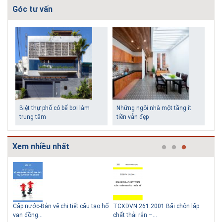
Góc tư vấn
Biệt thự phố có bể bơi làm
Những ngôi nhà một tầng ít
trung tâm
tiền vẫn đẹp
Xem nhiều nhất
g
Cấp nước-Bản vẽ chi tiết cấu tạo hố
TCXDVN 261:2001 Bãi chôn lấp
Bản
Lý do nên sử dụng gạch block
Thiết kế nhà siêu nhỏ độc đáo
van đồng...
chất thải rắn –...
D60
để xây nhà