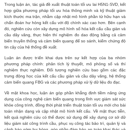
Trong luận án, tác giả đề xuất thuật toán tối ưu lai H5N1-SVD, kết
hợp giữa phương pháp tối ưu hóa thông minh và kỹ thuật giảm
kích thước ma trận, nhằm cập nhật mô hình phần tử hữu hạn và
chẩn đoán hư hỏng kết cấu với độ chính xác cao hơn. Bên cạnh
đó, nghiên cứu còn xây dựng mô hình số hóa kết cấu cầu giàn và
cầu dây văng, thực hiện thí nghiệm đo dao động bằng cả cảm
biến truyền thống và cảm biến quang để so sánh, kiểm chứng độ
tin cậy của hệ thống đề xuất.
Luận án được triển khai dựa trên sự kết hợp của ba nhóm
phương pháp chính: phân tích lý thuyết, mô phỏng số và thí
nghiệm thực nghiệm. Đối tượng nghiên cứu bao gồm các đặc
trưng động học của kết cấu cầu giàn và cầu dây văng, hệ thống
cảm biến quang FBG và các phương pháp xử lý dữ liệu đo đạc.
Về mặt khoa học, luận án góp phần khẳng định tiềm năng ứng
dụng của công nghệ cảm biến quang trong lĩnh vực giám sát sức
khỏe công trình, đồng thời phát triển thuật toán tối ưu mới cho bài
toán nhận dạng và cập nhật mô hình kết cấu. Về mặt thực tiễn,
kết quả nghiên cứu có thể được sử dụng để xây dựng cơ sở dữ
liệu giám sát công trình cầu, phục vụ công tác bảo trì, quản lý và
cảnh báo sớm hư hỏng, góp phần đảm bảo an toàn khai thác và