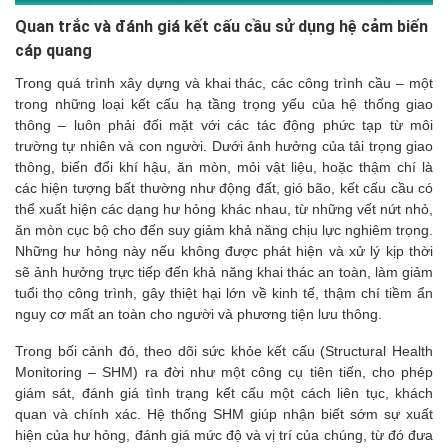
Quan trắc và đánh giá kết cấu cầu sử dụng hệ cảm biến
cáp quang
Trong quá trình xây dựng và khai thác, các công trình cầu – một
trong những loại kết cấu hạ tầng trọng yếu của hệ thống giao
thông – luôn phải đối mặt với các tác động phức tạp từ môi
trường tự nhiên và con người. Dưới ảnh hưởng của tải trọng giao
thông, biến đổi khí hậu, ăn mòn, mỏi vật liệu, hoặc thậm chí là
các hiện tượng bất thường như động đất, gió bão, kết cấu cầu có
thể xuất hiện các dạng hư hỏng khác nhau, từ những vết nứt nhỏ,
ăn mòn cục bộ cho đến suy giảm khả năng chịu lực nghiêm trọng.
Những hư hỏng này nếu không được phát hiện và xử lý kịp thời
sẽ ảnh hưởng trực tiếp đến khả năng khai thác an toàn, làm giảm
tuổi thọ công trình, gây thiệt hại lớn về kinh tế, thậm chí tiềm ẩn
nguy cơ mất an toàn cho người và phương tiện lưu thông.
Trong bối cảnh đó, theo dõi sức khỏe kết cấu (Structural Health
Monitoring – SHM) ra đời như một công cụ tiên tiến, cho phép
giám sát, đánh giá tình trạng kết cấu một cách liên tục, khách
quan và chính xác. Hệ thống SHM giúp nhận biết sớm sự xuất
hiện của hư hỏng, đánh giá mức độ và vị trí của chúng, từ đó đưa