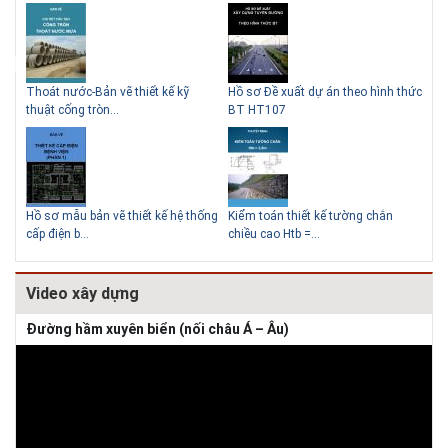
Thoát nước-Bản vẽ thiết kế kỹ
Hồ sơ Đề xuất dự án theo hình thức
Gia
thuật cống tròn...
BT HT107
khe
Giải pháp xử lý thấm chân
tường
Hồ sơ mẫu bản vẽ thiết kế hệ thống
Kiểm toán thiết kế tường chắn
Bản
cấp điện b...
chiều cao Htb =...
đá 
Video xây dựng
Đường hầm xuyên biển (nối châu Á – Âu)