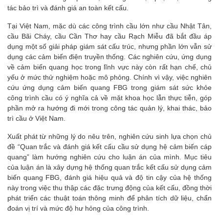
tác bảo trì và đánh giá an toàn kết cấu.
Tại Việt Nam, mặc dù các công trình cầu lớn như cầu Nhật Tân,
cầu Bãi Cháy, cầu Cần Thơ hay cầu Rạch Miễu đã bắt đầu áp
dụng một số giải pháp giám sát cấu trúc, nhưng phần lớn vẫn sử
dụng các cảm biến điện truyền thống. Các nghiên cứu, ứng dụng
về cảm biến quang học trong lĩnh vực này còn rất hạn chế, chủ
yếu ở mức thử nghiệm hoặc mô phỏng. Chính vì vậy, việc nghiên
cứu ứng dụng cảm biến quang FBG trong giám sát sức khỏe
công trình cầu có ý nghĩa cả về mặt khoa học lẫn thực tiễn, góp
phần mở ra hướng đi mới trong công tác quản lý, khai thác, bảo
trì cầu ở Việt Nam.
Xuất phát từ những lý do nêu trên, nghiên cứu sinh lựa chọn chủ
đề “Quan trắc và đánh giá kết cấu cầu sử dụng hệ cảm biến cáp
quang” làm hướng nghiên cứu cho luận án của mình. Mục tiêu
của luận án là xây dựng hệ thống quan trắc kết cấu sử dụng cảm
biến quang FBG, đánh giá hiệu quả và độ tin cậy của hệ thống
này trong việc thu thập các đặc trưng động của kết cấu, đồng thời
phát triển các thuật toán thông minh để phân tích dữ liệu, chẩn
đoán vị trí và mức độ hư hỏng của công trình.