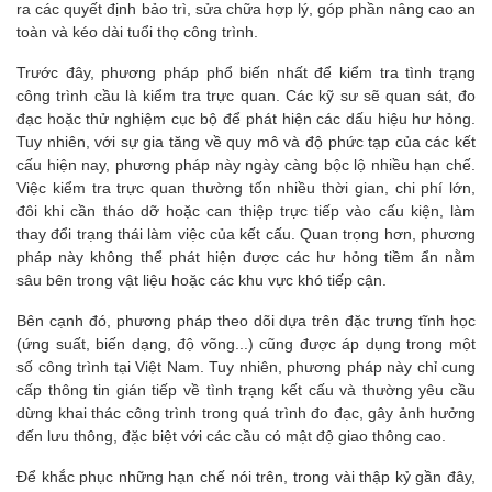
ra các quyết định bảo trì, sửa chữa hợp lý, góp phần nâng cao an
toàn và kéo dài tuổi thọ công trình.
Trước đây, phương pháp phổ biến nhất để kiểm tra tình trạng
công trình cầu là kiểm tra trực quan. Các kỹ sư sẽ quan sát, đo
đạc hoặc thử nghiệm cục bộ để phát hiện các dấu hiệu hư hỏng.
Tuy nhiên, với sự gia tăng về quy mô và độ phức tạp của các kết
cấu hiện nay, phương pháp này ngày càng bộc lộ nhiều hạn chế.
Việc kiểm tra trực quan thường tốn nhiều thời gian, chi phí lớn,
đôi khi cần tháo dỡ hoặc can thiệp trực tiếp vào cấu kiện, làm
thay đổi trạng thái làm việc của kết cấu. Quan trọng hơn, phương
pháp này không thể phát hiện được các hư hỏng tiềm ẩn nằm
sâu bên trong vật liệu hoặc các khu vực khó tiếp cận.
Bên cạnh đó, phương pháp theo dõi dựa trên đặc trưng tĩnh học
(ứng suất, biến dạng, độ võng...) cũng được áp dụng trong một
số công trình tại Việt Nam. Tuy nhiên, phương pháp này chỉ cung
cấp thông tin gián tiếp về tình trạng kết cấu và thường yêu cầu
dừng khai thác công trình trong quá trình đo đạc, gây ảnh hưởng
đến lưu thông, đặc biệt với các cầu có mật độ giao thông cao.
Để khắc phục những hạn chế nói trên, trong vài thập kỷ gần đây,