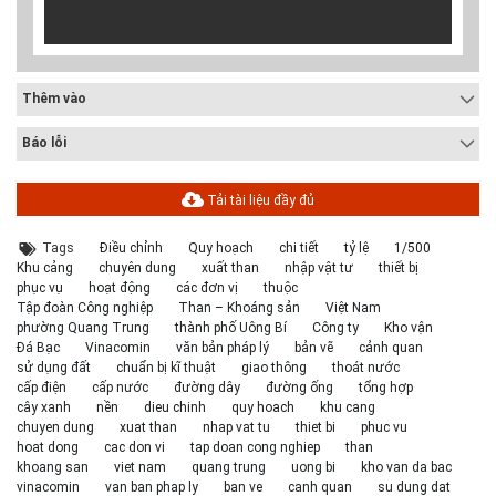
Thêm vào
Báo lỗi
Tải tài liệu đầy đủ
Tags
Điều chỉnh
Quy hoạch
chi tiết
tỷ lệ
1/500
Khu cảng
chuyên dung
xuất than
nhập vật tư
thiết bị
phục vụ
hoạt động
các đơn vị
thuộc
Tập đoàn Công nghiệp
Than – Khoáng sản
Việt Nam
phường Quang Trung
thành phố Uông Bí
Công ty
Kho vận
Đá Bạc
Vinacomin
văn bản pháp lý
bản vẽ
cảnh quan
sử dụng đất
chuẩn bị kĩ thuật
giao thông
thoát nước
cấp điện
cấp nước
đường dây
đường ống
tổng hợp
cây xanh
nền
dieu chinh
quy hoach
khu cang
chuyen dung
xuat than
nhap vat tu
thiet bi
phuc vu
hoat dong
cac don vi
tap doan cong nghiep
than
khoang san
viet nam
quang trung
uong bi
kho van da bac
vinacomin
van ban phap ly
ban ve
canh quan
su dung dat