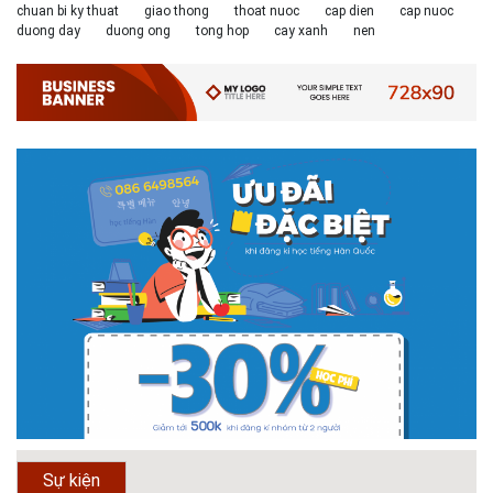
chuan bi ky thuat
giao thong
thoat nuoc
cap dien
cap nuoc
duong day
duong ong
tong hop
cay xanh
nen
# 05.04.2025 | 17:16
Tuyển sinh 2025, Khoa kỹ thuật hạ tầng và môi trường đô thị
- Đại học Kiến trúc...
Thông tin tuyển sinh đại học 2025 Khoa kỹ thuật hạ tầng và môi trường
đô thị - Đại học Kiến trúc Hà Nội Tuyển sinh đại học với 280 chỉ tiêu, thời
gian đào tạo 4,5 năm
# 05.04.2020 | 20:30
GIAO LƯU TRỰC TUYẾN - TƯ VẤN TUYỂN SINH ĐẠI HỌC
CHÍNH QUY ĐẠI HỌC KIẾN TRÚC NĂM...
Năm nay, kỳ thi THPT quốc gia dự kiến diễn ra vào tháng 8. Trường Đại
học Kiến trúc Hà Nội chúc các bạn học sinh cuối cấp ôn thi thật tốt MỜI
QUÝ PHỤ HUYNH VÀ CÁC EM ĐÓN XEM GIAO LƯU TRỰC TUYẾN "TƯ
Sự kiện
VẤN TUYỂN SINH ĐẠI H...