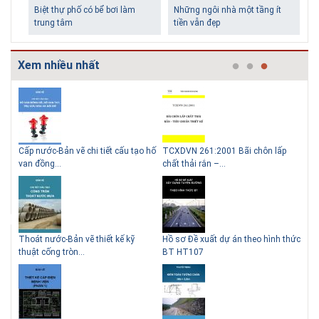
Biệt thự phố có bể bơi làm
Những ngôi nhà một tầng ít
trung tâm
tiền vẫn đẹp
Xem nhiều nhất
g
Cấp nước-Bản vẽ chi tiết cấu tạo hố
TCXDVN 261:2001 Bãi chôn lấp
Bản
Lý do nên sử dụng gạch block
Thiết kế nhà siêu nhỏ độc đáo
van đồng...
chất thải rắn –...
D60
để xây nhà
Thoát nước-Bản vẽ thiết kế kỹ
Hồ sơ Đề xuất dự án theo hình thức
Gia
thuật cống tròn...
BT HT107
khe
Giải pháp xử lý thấm chân
tường