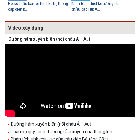
Hồ sơ mẫu bản vẽ thiết kế hệ thống
Kiểm toán thiết kế tường chắn
Bản
cấp điện b...
chiều cao Htb =...
đá 
Video xây dựng
Đường hầm xuyên biển (nối châu Á – Âu)
Đường hầm xuyên biển (nối châu Á – Âu)
Toàn bộ quy trình thi công Cầu xuyên qua thung lũn...
Phân tích tính chịu lực của cấu kiện Bê tông Cốt t...