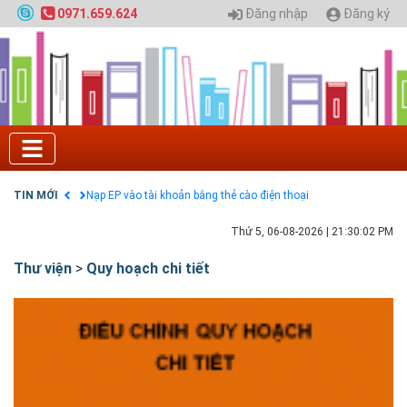
Chính sách thanh toán
Đăng nhập
Đăng ký
0971.659.624
Điều khoản dịch vụ
HƯỚNG DẪN THANH TOÁN VNPAY TRÊN WEBSITE
Tuyển sinh 2024, Khoa kỹ thuật hạ tầng và môi
trường đô thị - Đại học Kiến trúc Hà Nội
Quy hoạch chung hệ thống đê điều thành phố Hà
Nội
GIAO LƯU TRỰC TUYẾN - TƯ VẤN TUYỂN SINH ĐẠI
HỌC CHÍNH QUY ĐẠI HỌC KIẾN TRÚC NĂM 2020 -
SỐ 02
TIN MỚI
Nạp EP vào tài khoản bằng thẻ cào điện thoại
Thứ 5, 06-08-2026
|
21:30:03 PM
Thư viện
>
Quy hoạch chi tiết