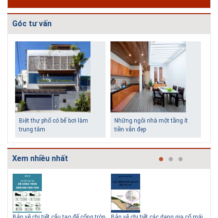
Góc tư vấn
Biệt thự phố có bể bơi làm
Những ngôi nhà một tầng ít
trung tâm
tiền vẫn đẹp
Xem nhiều nhất
Bản vẽ chi tiết cấu tạo đế cống tròn
Bản vẽ chi tiết các dạng gia cố mái
Tho