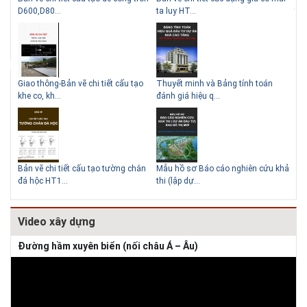
Lý do nên sử dụng gạch block
Thiết kế nhà siêu nhỏ độc đáo
D600,D80...
ta luy HT...
thu
để xây nhà
thức
Giao thông-Bản vẽ chi tiết cấu tạo
Thuyết minh và Bảng tính toán
Thi
khe co, kh...
đánh giá hiệu q...
HT
Giải pháp xử lý thấm chân
tường
Bản vẽ chi tiết cấu tạo tường chắn
Mẫu hồ sơ Báo cáo nghiên cứu khả
TC
đá hộc HT1...
thi (lập dự...
kho
Video xây dựng
Đường hầm xuyên biển (nối châu Á – Âu)