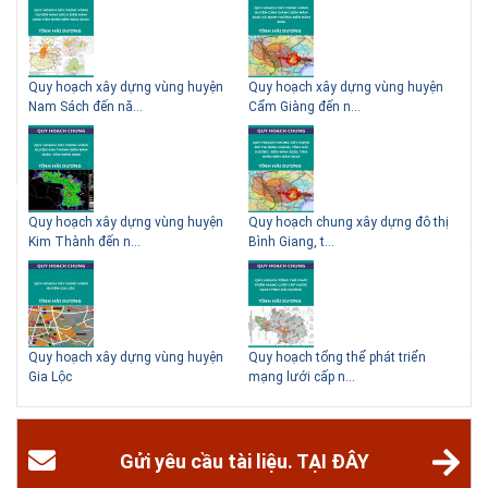
Chí Minh
Hội thảo “Sàn bê tông chất lượng cao – công nghệ mới nhất tại Châu Âu
& Mỹ và các vấn đề áp dụng tại Việt Nam” được tổ chức bởi HOUSELINK
sẽ diễn ra vào 14h00 ngày 26/06/2018 tại Khách sạn Pan Pacific, Hà Nội
y
Quy hoạch xây dựng vùng huyện
Quy hoạch xây dựng vùng huyện
Quy
và ngày 28/...
Nam Sách đến nă...
Cẩm Giàng đến n...
Nam
# 04.03.2017 | 10:56
Độc đáo 3 địa danh thu nhỏ trong một homestay giữa lòng
Hà Nội
Ngoài các khách sạn và nhà nghỉ, nhiều du khách có xu hướng tìm đến
ành
Quy hoạch xây dựng vùng huyện
Quy hoạch chung xây dựng đô thị
Quy
các homestay cho kỳ nghỉ của mình.
Kim Thành đến n...
Bình Giang, t...
Đoà
Quy hoạch xây dựng vùng huyện
Quy hoạch tổng thể phát triển
Điề
Gia Lộc
mạng lưới cấp n...
dựn
Gửi yêu cầu tài liệu. TẠI ĐÂY