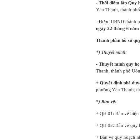
-
Thời điểm lập Quy 
Điều chỉnh quy
Yên Thanh, thành phố
hoạch chung
thành phố Hải
- Được UBND thành ph
Dươn...
ngày 22 tháng 6 năm
Thành phần hồ sơ qu
*) Thuyết minh:
-
Thuyết minh quy ho
Thanh, thành phố Uôn
+
Quyết định phê duy
phường Yên Thanh, th
*) Bản vẽ:
+ QH 01: Bản vẽ hiện 
+ QH 02: Bản vẽ quy 
+ Bản vẽ quy hoạch n