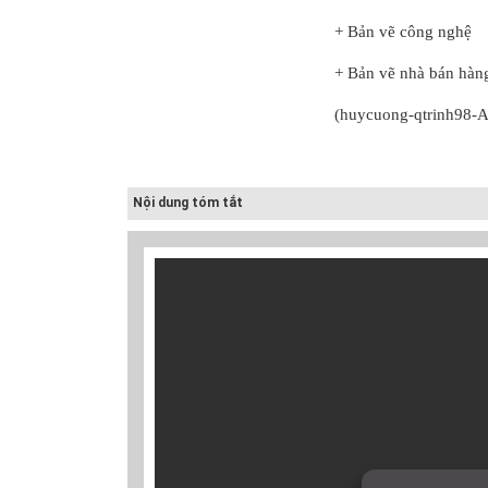
+ Bản vẽ công nghệ
+ Bản vẽ nhà bán hàn
Cấp nước-Bản vẽ
(huycuong-qtrinh98-
chi tiết cấu tạo
hố van đồng...
Nội dung tóm tắt
Thoát nước-Bản
vẽ thiết kế kỹ
thuật cống tròn...
Hồ sơ mẫu bản
vẽ thiết kế hệ
thống cấp điện
b...