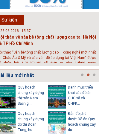
hát triển đô thị thông minh và bền vững đang là mục tiêu
ủa rất nhiều thành phố trên thế giới. Tại Việt Nam, đã có
ần 20 tỉnh, thành phố trên toàn quốc đang triển khai hoặc
Sự kiện
hởi động các đề án về đô thị thông minh. Vi...
 23.06.2018 | 15:37
ội thảo về sàn bê tông chất lượng cao tại Hà Nội
à TP Hồ Chí Minh
ội thảo “Sàn bê tông chất lượng cao – công nghệ mới nhất
ại Châu Âu & Mỹ và các vấn đề áp dụng tại Việt Nam” được
ổ chức bởi HOUSELINK sẽ diễn ra vào 14h00 ngày
6/06/2018 tại Khách sạn Pan Pacific, Hà Nội và ngày 28/...
ài liệu mới nhất
 04.03.2017 | 10:56
ộc đáo 3 địa danh thu nhỏ trong một homestay
Quy hoạch
Danh mục triển
Thuyết m
iữa lòng Hà Nội
chung xây dựng
khai các đồ án
sơ quy h
thị trấn Nam
QHC xã và
tổng thể
goài các khách sạn và nhà nghỉ, nhiều du khách có xu
Sách gi...
QHPK...
H...
ướng tìm đến các homestay cho kỳ nghỉ của mình.
Quy hoạch
Bản đồ phê
Văn bản p
chung xây dựng
duyệt Đồ án Quy
của Hồ s
đô thị Đoàn
hoạch chung xây
hoạch tổn
Tùng, hu...
dự...