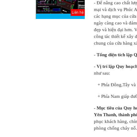
- Để nâng cao chất l
mại và dịch vụ Phúc A
Liên hệ
các hạng mục của cửa
ngày càng cao và đảm 
đẹp và hiện đại hơn. V
công tác thiết kế xây
chung của cửa hàng x
-
Tổng diện tích lập 
- Vị trí lập Quy hoạc
như sau:
+ Phía Đông,Tây và B
Thuyết minh Hồ
sơ quy hoạch
+ Phía Nam giáp đườ
tổng thể Thủ đô
H...
- Mục tiêu của Quy h
Yên Thanh, thành phố
Văn bản pháp lý
phục khách hàng, chỉn
của Hồ sơ quy
hoạch tổng thể...
phòng chống cháy nổ. 