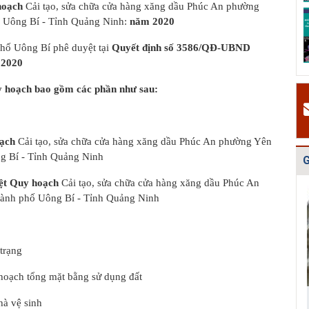
hoạch
Cải tạo, sửa chữa cửa hàng xăng dầu Phúc An phường
Quy hoạch quản
Quy hoạch xây
Quy hoạch tổng
 Uông Bí - Tỉnh Quảng Ninh:
năm 2020
lý chất thải rắn
dựng vùng
thể phát triển
tỉnh Hải Dươn...
huyện Gia Lộc
mạng lưới cấp
ố Uông Bí phê duyệt tại
Quyết định số 3586/QĐ-UBND
n...
 2020
y hoạch bao gồm các phần như sau:
ạch
Cải tạo, sửa chữa cửa hàng xăng dầu Phúc An phường Yên
g Bí - Tỉnh Quảng Ninh
G
ệt Quy hoạch
Cải tạo, sửa chữa cửa hàng xăng dầu Phúc An
ành phố Uông Bí - Tỉnh Quảng Ninh
trạng
hoạch tổng mặt bằng sử dụng đất
hà vệ sinh