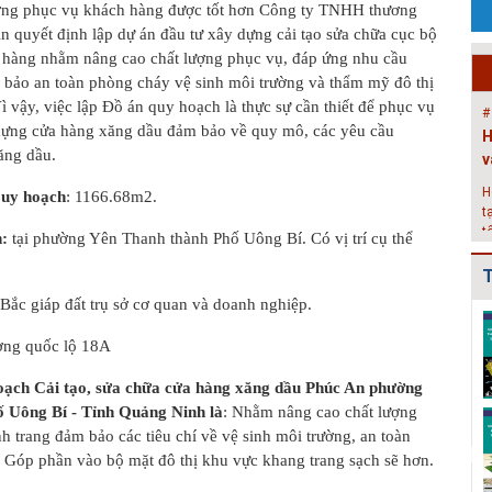
ượng phục vụ khách hàng được tốt hơn Công ty TNHH thương
P
n quyết định lập dự án đầu tư xây dựng cải tạo sửa chữa cục bộ
c
 hàng nhằm nâng cao chất lượng phục vụ, đáp ứng nhu cầu
g
bảo an toàn phòng cháy vệ sinh môi trường và thẩm mỹ đô thị
k
ì vậy, việc lập Đồ án quy hoạch là thực sự cần thiết để phục vụ
#
 dựng cửa hàng xăng dầu đảm bảo về quy mô, các yêu cầu
H
ăng dầu.
v
H
Quy hoạch
: 1166.68m2.
t
t
h:
tại phường Yên Thanh thành Phố Uông Bí. Có vị trí cụ thể
2
T
#
ắc giáp đất trụ sở cơ quan và doanh nghiệp.
Đ
Điều chỉnh Quy
Quy hoạch xây
Quy hoạch xây
g
hoạch chung xây
dựng vùng
dựng vùng
ng quốc lộ 18A
dựng đô thị Ki...
huyện Nam Sách
huyện Cẩm
N
đến nă...
Giàng đến n...
h
oạch Cải tạo, sửa chữa cửa hàng xăng dầu Phúc An phường
 Uông Bí - Tỉnh Quảng Ninh là
: Nhằm nâng cao chất lượng
Điều chỉnh Quy
Quy hoạch xây
Quy hoạch
h trang đảm bảo các tiêu chí về vệ sinh môi trường, an toàn
hoạch chung
dựng vùng
chung xây dựng
thành phố Hải
huyện Kim
đô thị Bình
Góp phần vào bộ mặt đô thị khu vực khang trang sạch sẽ hơn.
Dươn...
Thành đến n...
Giang, t...