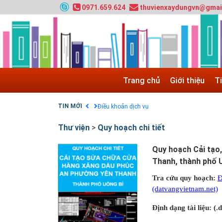
0971.659.624
thuvienxaydungvn@gmai
HƯỚNG DẪN THANH TOÁN VNPAY TRÊN WEB
Tuyển sinh 2024, Khoa kỹ thuật hạ tầng và môi
Quy hoạch chung hệ thống đê điều thành phố 
GIAO LƯU TRỰC TUYẾN - TƯ VẤN TUYỂN SINH
Nạp EP vào tài khoản bằng thẻ cào điện thoại
Trang chủ
Giới thiệu
T
Tuyển sinh 2025, Khoa kỹ thuật hạ tầng và môi
Chính sách thanh toán
TIN MỚI
Điều khoản dịch vụ
Thư viện
>
Quy hoạch chi tiết
Quy hoạch Cải tạo
Thanh, thành phố 
Tra cứu quy hoạch:
Đ
(datvangvietnam.net)
Định dạng tài liệu: (.