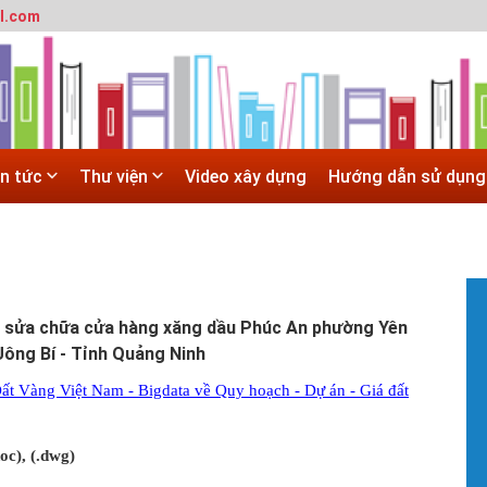
l.com
T
m
SITE
h
 trường đô thị - Đại học Kiến trúc Hà Nội
#
Hà Nội
G
 ĐẠI HỌC CHÍNH QUY ĐẠI HỌC KIẾN TRÚC NĂM 2020 - SỐ 02
H
in tức
Thư viện
Video xây dựng
Hướng dẫn sử dụng
N
 trường đô thị - Đại học Kiến trúc Hà Nội
T
c
X
#
T
t
, sửa chữa cửa hàng xăng dầu Phúc An phường Yên
V
Uông Bí - Tỉnh Quảng Ninh
b
h
ất Vàng Việt Nam - Bigdata về Quy hoạch - Dự án - Giá đất
h
#
H
doc), (.dwg)
H