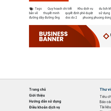
Tags
Quy hoạch chi tiết
Khu dịch vụ
du lịch 
bản vẽ
thuyết minh
quyết định phê duyệt
sử dụng 
đường dây đường ống
doc do 2
phuong phuong don
Thư v
Trang chủ
Giới thiệu
Tiêu c
Hướng dẫn sử dụng
Báo cáo
Tài liệ
Điều khoản dịch vụ