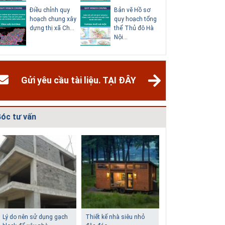
Điều chỉnh quy
Bản vẽ Hồ sơ
Điều chỉn
hoạch chung xây
quy hoạch tổng
hoạch ch
dựng thị xã Ch...
thể Thủ đô Hà
thành phố
Nội...
Dươn...
Gửi yêu cầu tài liệu. TẠI ĐÂY
óc tư vấn
Giải pháp xử lý thấm
Biệt thự phố có bể bơi