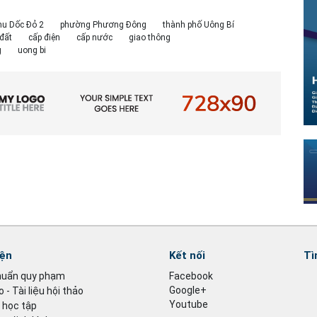
khu Dốc Đỏ 2
phường Phương Đông
thành phố Uông Bí
đất
cấp điện
cấp nước
giao thông
g
uong bi
iện
Kết nối
Tì
huẩn quy phạm
Facebook
Google+
 - Tài liệu hội thảo
Youtube
u học tập