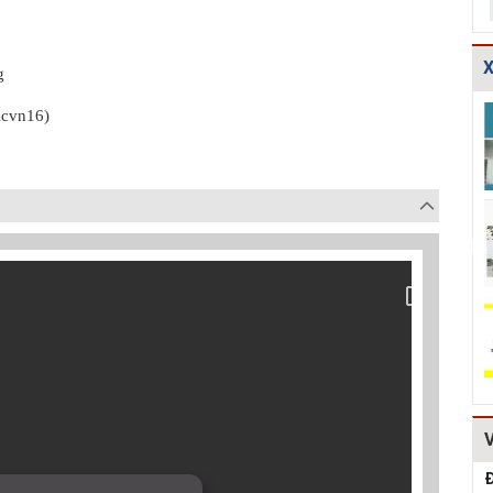
X
g
TCXDVN
Bản vẽ chi tiết
Bản vẽ chi tiết
Acvn16)
261:2001 Bãi
cấu tạo đế cống
các dạng gia cố
chôn lấp chất
tròn D600,D80...
mái ta luy HT...
thải rắn –...
Hồ sơ Đề xuất
Giao thông-Bản
Thuyết minh và
dự án theo hình
vẽ chi tiết cấu
Bảng tính toán
thức BT HT107
tạo khe co, kh...
đánh giá hiệu q...
Kiểm toán thiết
Bản vẽ chi tiết
Mẫu hồ sơ Báo
kế tường chắn
cấu tạo tường
cáo nghiên cứu
chiều cao Htb =...
chắn đá hộc
khả thi (lập dự...
HT1...
Đ