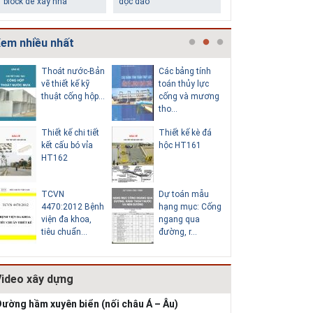
chân tường
làm trung tâm
em nhiều nhất
Thoát nước-Bản
Các bảng tính
Cấp nước
vẽ thiết kế kỹ
toán thủy lực
chi tiết c
thuật cống hộp...
cống và mương
hố van đồ
tho...
Thiết kế chi tiết
Thiết kế kè đá
Thoát nư
Những ngôi nhà một
Lý do nên sử dụng gạch
kết cấu bó vỉa
hộc HT161
vẽ thiết k
tầng ít tiền vẫn đẹp
block để xây nhà
HT162
thuật cống
TCVN
Dự toán mẫu
Hồ sơ mẫ
4470:2012 Bệnh
hạng mục: Cống
vẽ thiết k
viện đa khoa,
ngang qua
thống cấp
tiêu chuẩn...
đường, r...
b...
Video xây dựng
Thiết kế nhà siêu nhỏ
độc đáo
ường hầm xuyên biển (nối châu Á – Âu)