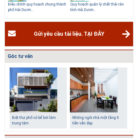
Hà Nội
hể
Điều chỉnh quy hoạch chung thành
Quy hoạch quản lý chất thải rắn
Qu
Ngoài các khách sạn và nhà nghỉ, nhiều du khách có xu hướng tìm đến
phố Hải Dươn...
tỉnh Hải Dươn...
Gia
các homestay cho kỳ nghỉ của mình.
Gửi yêu cầu tài liệu. TẠI ĐÂY
Góc tư vấn
Biệt thự phố có bể bơi làm
Những ngôi nhà một tầng ít
trung tâm
tiền vẫn đẹp