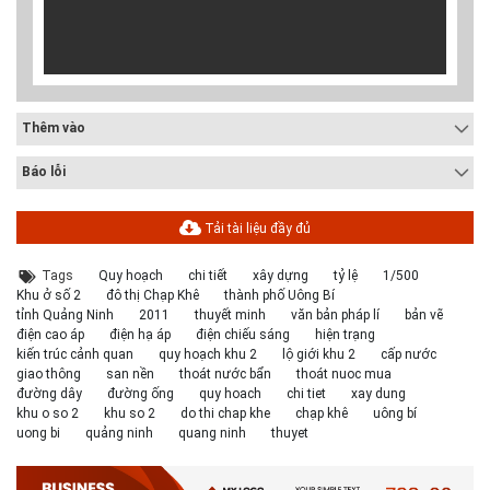
Thêm vào
Báo lỗi
Tải tài liệu đầy đủ
Tags
Quy hoạch
chi tiết
xây dựng
tỷ lệ
1/500
Khu ở số 2
đô thị Chạp Khê
thành phố Uông Bí
tỉnh Quảng Ninh
2011
thuyết minh
văn bản pháp lí
bản vẽ
điện cao áp
điện hạ áp
điện chiếu sáng
hiện trạng
kiến trúc cảnh quan
quy hoạch khu 2
lộ giới khu 2
cấp nước
giao thông
san nền
thoát nước bẩn
thoát nuoc mua
đường dây
đường ống
quy hoach
chi tiet
xay dung
khu o so 2
khu so 2
do thi chap khe
chạp khê
uông bí
uong bi
quảng ninh
quang ninh
thuyet