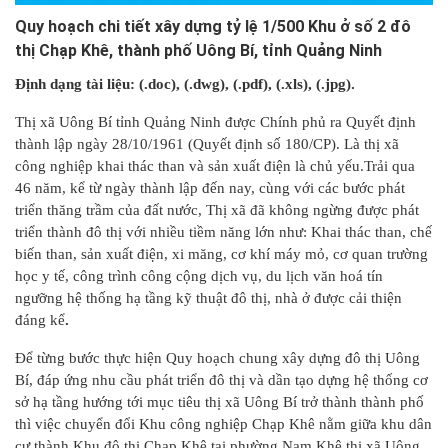
Quy hoạch chi tiết xây dựng tỷ lệ 1/500 Khu ở số 2 đô
thị Chạp Khê, thành phố Uông Bí, tỉnh Quảng Ninh
Định dạng tài liệu: (.doc)
, (.dwg), (.pdf), (.xls), (.jpg).
Thị xã Uông Bí tỉnh Quảng Ninh được Chính phủ ra Quyết định
thành lập ngày 28/10/1961 (Quyết định số 180/CP). Là thị xã
công nghiệp khai thác than và sản xuất điện là chủ yếu.Trải qua
46 năm, kể từ ngày thành lập đến nay, cùng với các bước phát
triển thăng trầm của đất nước, Thị xã đã không ngừng được phát
triển thành đô thị với nhiều tiềm năng lớn như: Khai thác than, chế
biến than, sản xuất điện, xi măng, cơ khí máy mỏ, cơ quan trường
học y tế, công trình công cộng dịch vụ, du lịch văn hoá tín
ngưỡng hệ thống hạ tầng kỹ thuật đô thị, nhà ở được cải thiện
đáng kể
.
Để từng bước thực hiện Quy hoạch chung xây dựng đô thị Uông
Bí, đáp ứng nhu cầu phát triển đô thị và dần tạo dựng hệ thống cơ
sở hạ tầng hướng tới mục tiêu thị xã Uông Bí trở thành thành phố
thì việc chuyển đổi Khu công nghiệp Chạp Khê nằm giữa khu dân
cư thành Khu đô thị Chạp Khê tại phường Nam Khê thị xã Uông