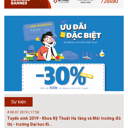
# 05.04.2025 | 17:16
Tuyển sinh 2025, Khoa kỹ thuật hạ tầng và môi trường đô thị
- Đại học Kiến trúc...
Thông tin tuyển sinh đại học 2025 Khoa kỹ thuật hạ tầng và môi trường
đô thị - Đại học Kiến trúc Hà Nội Tuyển sinh đại học với 280 chỉ tiêu, thời
gian đào tạo 4,5 năm
# 05.04.2020 | 20:30
GIAO LƯU TRỰC TUYẾN - TƯ VẤN TUYỂN SINH ĐẠI HỌC
CHÍNH QUY ĐẠI HỌC KIẾN TRÚC NĂM...
Năm nay, kỳ thi THPT quốc gia dự kiến diễn ra vào tháng 8. Trường Đại
học Kiến trúc Hà Nội chúc các bạn học sinh cuối cấp ôn thi thật tốt MỜI
QUÝ PHỤ HUYNH VÀ CÁC EM ĐÓN XEM GIAO LƯU TRỰC TUYẾN "TƯ
Sự kiện
VẤN TUYỂN SINH ĐẠI H...
# 08.07.2019 | 17:58
Tuyến sinh 2019 - Khoa Kỹ Thuật Hạ tầng và Môi trường đô
thị - trường Đại học Ki...