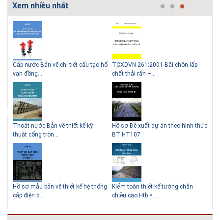
Xem nhiều nhất
g
Cấp nước-Bản vẽ chi tiết cấu tạo hố
TCXDVN 261:2001 Bãi chôn lấp
Bản
Lý do nên sử dụng gạch block
Thiết kế nhà siêu nhỏ độc đáo
van đồng...
chất thải rắn –...
D60
để xây nhà
Thoát nước-Bản vẽ thiết kế kỹ
Hồ sơ Đề xuất dự án theo hình thức
Gia
thuật cống tròn...
BT HT107
khe
Giải pháp xử lý thấm chân
tường
Hồ sơ mẫu bản vẽ thiết kế hệ thống
Kiểm toán thiết kế tường chắn
Bản
cấp điện b...
chiều cao Htb =...
đá 