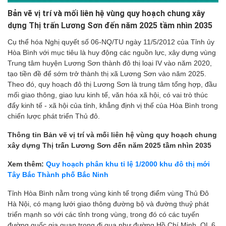
Bản vẽ vị trí và mối liên hệ vùng quy hoạch chung xây
dựng Thị trấn Lương Sơn đến năm 2025 tầm nhìn 2035
Cụ thể hóa Nghị quyết số 06-NQ/TU ngày 11/5/2012 của Tỉnh ủy
Hòa Bình với mục tiêu là huy động các nguồn lực, xây dựng vùng
Trung tâm huyện Lương Sơn thành đô thị loại IV vào năm 2020,
tạo tiền đề để sớm trở thành thị xã Lương Sơn vào năm 2025.
Theo đó, quy hoạch đô thị Lương Sơn là trung tâm tổng hợp, đầu
mối giao thông, giao lưu kinh tế, văn hóa xã hội, có vai trò thúc
đẩy kinh tế - xã hội của tỉnh, khẳng định vị thế của Hòa Bình trong
chiến lược phát triển Thủ đô.
Thông tin Bản vẽ vị trí và mối liên hệ vùng quy hoạch chung
xây dựng Thị trấn Lương Sơn đến năm 2025 tầm nhìn 2035
Xem thêm:
Quy hoạch phân khu tỉ lệ 1/2000 khu đô thị mới
Tây Bắc Thành phố Bắc Ninh
Tỉnh Hòa Bình nằm trong vùng kinh tế trọng điểm vùng Thủ Đô
Hà Nội, có mạng lưới giao thông đường bộ và đường thuỷ phát
triển mạnh so với các tỉnh trong vùng, trong đó có các tuyến
đường quốc gia quan trọng đi qua như đường Hồ Chí Minh, QL 6,