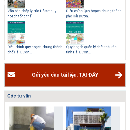
ạch
Văn bản pháp lý của Hồ sơ quy
Điều chỉnh Quy hoạch chung thành
Qu
hoạch tổng thể...
phố Hải Dươn...
Kim
hể
Điều chỉnh quy hoạch chung thành
Quy hoạch quản lý chất thải rắn
Qu
phố Hải Dươn...
tỉnh Hải Dươn...
Gia
Gửi yêu cầu tài liệu. TẠI ĐÂY
Góc tư vấn