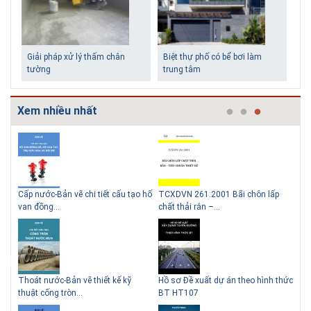
Xem nhiều nhất
g
Cấp nước-Bản vẽ chi tiết cấu tạo hố
TCXDVN 261:2001 Bãi chôn lấp
Bản
van đồng...
chất thải rắn –...
D60
Thoát nước-Bản vẽ thiết kế kỹ
Hồ sơ Đề xuất dự án theo hình thức
Gia
thuật cống tròn...
BT HT107
khe