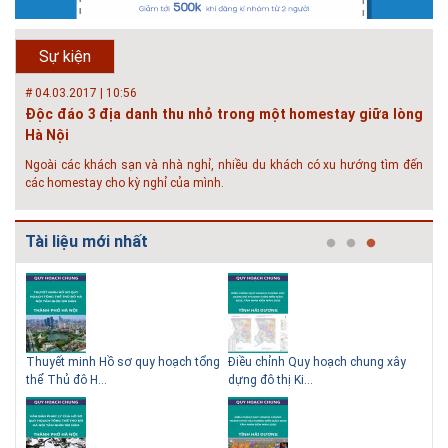
Hội thảo “Sàn bê tông chất lượng cao – công nghệ mới nhất tại Châu Âu
& Mỹ và các vấn đề áp dụng tại Việt Nam” được tổ chức bởi HOUSELINK
sẽ diễn ra vào 14h00 ngày 26/06/2018 tại Khách sạn Pan Pacific, Hà Nội
Sự kiện
và ngày 28/...
# 04.03.2017 | 10:56
Độc đáo 3 địa danh thu nhỏ trong một homestay giữa lòng
Hà Nội
Ngoài các khách sạn và nhà nghỉ, nhiều du khách có xu hướng tìm đến
các homestay cho kỳ nghỉ của mình.
# 05.04.2025 | 17:16
Tuyển sinh 2025, Khoa kỹ thuật hạ tầng và môi trường đô thị
Tài liệu mới nhất
- Đại học Kiến trúc...
Thông tin tuyển sinh đại học 2025 Khoa kỹ thuật hạ tầng và môi trường
đô thị - Đại học Kiến trúc Hà Nội Tuyển sinh đại học với 280 chỉ tiêu, thời
gian đào tạo 4,5 năm
 QHC
Thuyết minh Hồ sơ quy hoạch tổng
Điều chỉnh Quy hoạch chung xây
Qu
thể Thủ đô H...
dựng đô thị Ki...
Nam