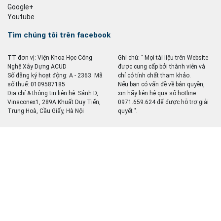
Google+
Youtube
Tìm chúng tôi trên facebook
TT đơn vị: Viện Khoa Học Công
Ghi chú: " Mọi tài liệu trên Website
Nghệ Xây Dựng ACUD
được cung cấp bởi thành viên và
Số đăng ký hoạt động: A - 2363. Mã
chỉ có tính chất tham khảo.
số thuế: 0109587185
Nếu bạn có vấn đề về bản quyền,
Địa chỉ & thông tin liên hệ: Sảnh D,
xin hãy liên hệ qua số hotline
Vinaconex1, 289A Khuất Duy Tiến,
0971.659.624 để được hỗ trợ giải
Trung Hoà, Cầu Giấy, Hà Nội
quyết ".