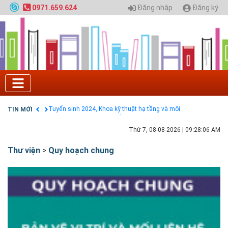
HỌC CHÍNH QUY ĐẠI HỌC KIẾN TRÚC NĂM 2020 -
Đăng nhập
Đăng ký
0971.659.624
SỐ 02
Nạp EP vào tài khoản bằng thẻ cào điện thoại
Tuyển sinh 2025, Khoa kỹ thuật hạ tầng và môi
trường đô thị - Đại học Kiến trúc Hà Nội
Chính sách thanh toán
Điều khoản dịch vụ
HƯỚNG DẪN THANH TOÁN VNPAY TRÊN WEBSITE
Tuyển sinh 2024, Khoa kỹ thuật hạ tầng và môi
trường đô thị - Đại học Kiến trúc Hà Nội
TIN MỚI
Quy hoạch chung hệ thống đê điều thành phố Hà
Nội
Thứ 7, 08-08-2026
|
09:28:07 AM
Thư viện
>
Quy hoạch chung