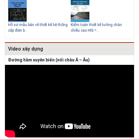
Hồ sơ mẫu bản vẽ thiết kế hệ thống
Kiểm toán thiết kế tường chắn
Bản
cấp điện b...
chiều cao Htb =...
đá 
Video xây dựng
Đường hầm xuyên biển (nối châu Á – Âu)