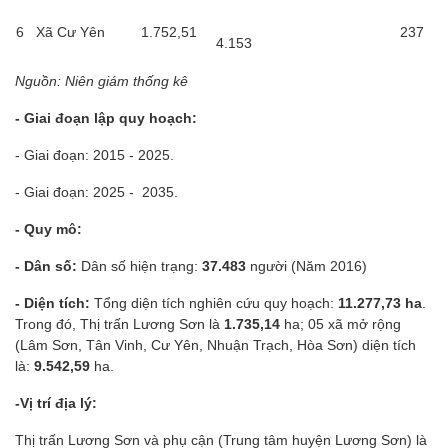
6
Xã Cư Yên
1.752,51
237
4.153
Nguồn: Niên giám thống kê
- Giai đoạn lập quy hoạch:
- Giai đoạn: 2015 - 2025.
- Giai đoạn: 2025 - 2035.
- Quy mô:
- Dân số:
Dân số hiện trạng:
37.483
người (Năm 2016)
- Diện tích:
Tổng diện tích nghiên cứu quy hoạch:
11.277,73
ha
.
Trong đó, Thị trấn Lương Sơn là
1.735,14
ha; 05 xã mở rộng
(Lâm Sơn, Tân Vinh, Cư Yên, Nhuận Trạch, Hòa Sơn) diện tích
là:
9.542,59
ha.
-Vị trí địa lý:
Thị trấn Lương Sơn và phụ cận (Trung tâm huyện Lương Sơn) là