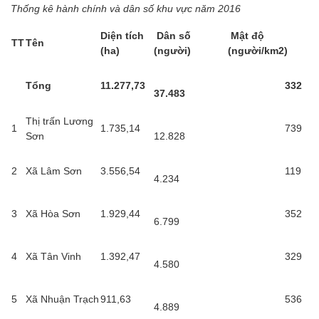
Thống kê hành chính và dân số khu vực năm 2016
Diện tích
Dân số
Mật độ
TT
Tên
(ha)
(người)
(người/km2)
Tổng
11.277,73
332
37.483
Thị trấn Lương
1
1.735,14
739
Sơn
12.828
2
Xã Lâm Sơn
3.556,54
119
4.234
3
Xã Hòa Sơn
1.929,44
352
6.799
4
Xã Tân Vinh
1.392,47
329
4.580
5
Xã Nhuận Trạch
911,63
536
4.889