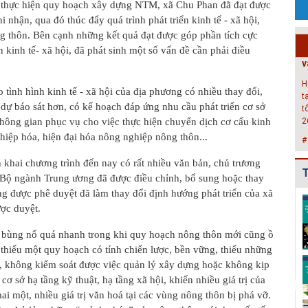
i thực hiện quy hoạch xây dựng NTM, xã Chu Phan đã đạt được
H
 nhận, qua đó thúc đẩy quá trình phát triển kinh tế - xã hội,
t
g thôn. Bên cạnh những kết quả đạt được góp phần tích cực
t
ển kinh tế- xã hội, đã phát sinh một số vấn đề cần phải điều
2
#
Đ
 tình hình kinh tế - xã hội của địa phương có nhiều thay đổi,
g
 dự báo sát hơn, có kế hoạch đáp ứng nhu cầu phát triển cơ sở
N
 không gian phục vụ cho việc thực hiện chuyển dịch cơ cấu kinh
h
hiệp hóa, hiện đại hóa nông nghiệp nông thôn...
#
ển khai chương trình đến nay có rất nhiều văn bản, chủ trương
T
T
 Bộ ngành Trung ương đã được điều chỉnh, bổ sung hoặc thay
t
g được phê duyệt đã làm thay đổi định hướng phát triển của xã
Quy hoạch xây
Quy hoạch
Danh mục triển
T
ợc duyệt.
dựng vùng
chung xây dựng
khai các đồ án
m
huyện Cẩm
thị trấn Nam
QHC xã và
h
ị bùng nổ quá nhanh trong khi quy hoạch nông thôn mới cũng ồ
Giàng đến n...
Sách gi...
QHPK...
 thiếu một quy hoạch có tính chiến lược, bền vững, thiếu những
Quy hoạch
Quy hoạch
Bản đồ phê
, không kiểm soát được việc quản lý xây dựng hoặc không kịp
chung xây dựng
chung xây dựng
duyệt Đồ án Quy
ơ sở hạ tầng kỹ thuật, hạ tầng xã hội, khiến nhiều giá trị của
đô thị Bình
đô thị Đoàn
hoạch chung xây
mai một, nhiều giá trị văn hoá tại các vùng nông thôn bị phá vỡ.
Giang, t...
Tùng, hu...
dự...