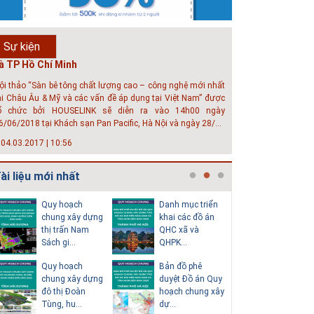
ội thảo “Sàn bê tông chất lượng cao – công nghệ mới nhất
ại Châu Âu & Mỹ và các vấn đề áp dụng tại Việt Nam” được
ổ chức bởi HOUSELINK sẽ diễn ra vào 14h00 ngày
Sự kiện
6/06/2018 tại Khách sạn Pan Pacific, Hà Nội và ngày 28/...
 04.03.2017 | 10:56
ộc đáo 3 địa danh thu nhỏ trong một homestay
iữa lòng Hà Nội
goài các khách sạn và nhà nghỉ, nhiều du khách có xu
ướng tìm đến các homestay cho kỳ nghỉ của mình.
 05.04.2025 | 17:16
uyển sinh 2025, Khoa kỹ thuật hạ tầng và môi
ài liệu mới nhất
rường đô thị - Đại học Kiến trúc...
Thuyết minh Hồ
Điều chỉnh Quy
Quy hoạc
hông tin tuyển sinh đại học 2025 Khoa kỹ thuật hạ tầng và
sơ quy hoạch
hoạch chung xây
dựng vùn
ôi trường đô thị - Đại học Kiến trúc Hà Nội Tuyển sinh đại
tổng thể Thủ đô
dựng đô thị Ki...
huyện Na
ọc với 280 chỉ tiêu, thời gian đào tạo 4,5 năm
H...
đến nă...
Văn bản pháp lý
Điều chỉnh Quy
Quy hoạc
của Hồ sơ quy
hoạch chung
dựng vùn
hoạch tổng thể...
thành phố Hải
huyện Ki
Dươn...
Thành đến