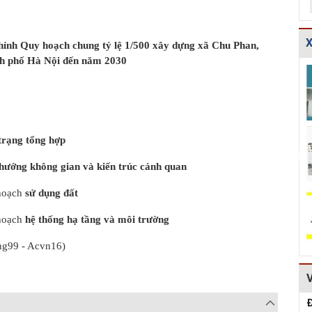
X
hỉnh Quy hoạch chung tỷ lệ 1/500 xây dựng xã Chu Phan,
h phố Hà Nội đến năm 2030
Bản vẽ chi tiết
Thoát nước-Bản
Các bảng tính
các dạng gia cố
vẽ thiết kế kỹ
toán thủy lực
mái ta luy HT...
thuật cống hộp...
cống và mương
tho...
Thuyết minh và
Thiết kế chi tiết
Thiết kế kè đá
trạng tổng hợp
Bảng tính toán
kết cấu bó vỉa
hộc HT161
đánh giá hiệu q...
HT162
 hướng không gian và kiến trúc cảnh quan
hoạch
sử dụng đất
Mẫu hồ sơ Báo
TCVN
Dự toán mẫu
cáo nghiên cứu
4470:2012 Bệnh
hạng mục: Cống
khả thi (lập dự...
viện đa khoa,
ngang qua
hoạch
hệ thống hạ tầng và môi trường
tiêu chuẩn...
đường, r...
ng99 - Acvn16)
Đ