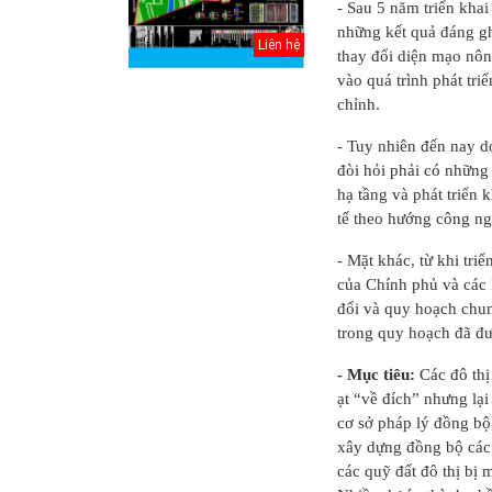
- Sau 5 năm triển kha
những kết quả đáng ghi
Liên hệ
thay đổi diện mạo nôn
vào quá trình phát tri
chỉnh.
- Tuy nhiên đến nay do
đòi hỏi phải có những
hạ tầng và phát triển
tế theo hướng công ng
- Mặt khác, từ khi tri
của Chính phủ và các
đổi và quy hoạch chun
inh Hồ
Điều chỉnh Quy
Quy hoạch xây
trong quy hoạch đã đư
oạch
hoạch chung xây
dựng vùng
 Thủ đô
dựng đô thị Ki...
huyện Nam Sách
- Mục tiêu:
Các đô th
đến nă...
ạt “về đích” nhưng lại
háp lý
Điều chỉnh Quy
Quy hoạch xây
cơ sở pháp lý đồng bộ
ơ quy
hoạch chung
dựng vùng
xây dựng đồng bộ các c
g thể...
thành phố Hải
huyện Kim
các quỹ đất đô thị bị 
Dươn...
Thành đến n...