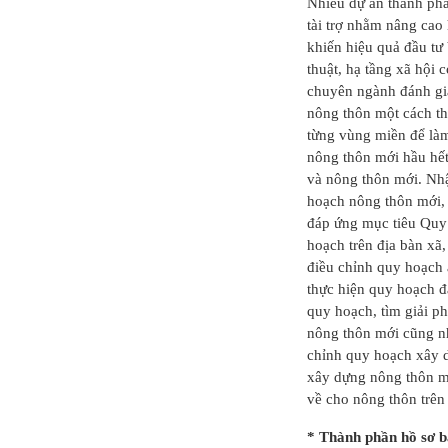
Nhiều dự án thành ph
h quy
Quy hoạch quản
Quy hoạch xây
tài trợ nhằm nâng cao
ung
lý chất thải rắn
dựng vùng
khiến hiệu quả đầu tư
 Hải
tỉnh Hải Dươn...
huyện Gia Lộc
thuật, hạ tầng xã hội 
chuyên ngành đánh giá
nông thôn một cách th
từng vùng miền để là
nông thôn mới hầu hết
và nông thôn mới. Nhậ
hoạch nông thôn mới, 
đáp ứng mục tiêu Quy
hoạch trên địa bàn xã, 
điều chỉnh quy hoạch 
thực hiện quy hoạch đ
quy hoạch, tìm giải p
nông thôn mới cũng nh
chỉnh quy hoạch xây d
xây dựng nông thôn m
về cho nông thôn trên
* Thành phần hồ sơ 