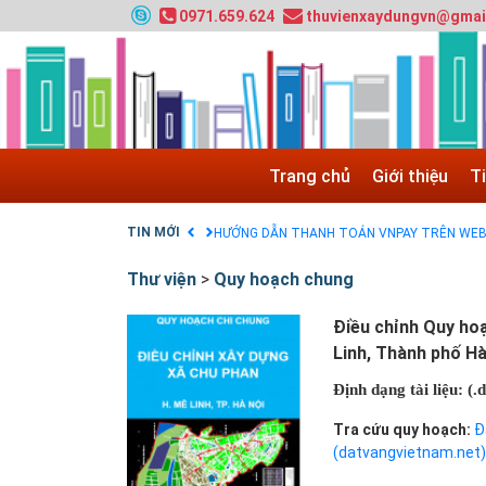
0971.659.624
thuvienxaydungvn@gmai
Tuyển sinh 2024, Khoa kỹ thuật hạ tầng và môi
Quy hoạch chung hệ thống đê điều thành phố 
GIAO LƯU TRỰC TUYẾN - TƯ VẤN TUYỂN SINH
Nạp EP vào tài khoản bằng thẻ cào điện thoại
Tuyển sinh 2025, Khoa kỹ thuật hạ tầng và môi
Trang chủ
Giới thiệu
T
Chính sách thanh toán
Điều khoản dịch vụ
TIN MỚI
HƯỚNG DẪN THANH TOÁN VNPAY TRÊN WEB
Thư viện
>
Quy hoạch chung
Điều chỉnh Quy hoạ
Linh, Thành phố H
Định dạng tài liệu: (.
Tra cứu quy hoạch:
Đ
(datvangvietnam.net)