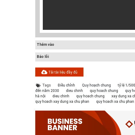
Thêm vào
Báo lỗi
Tải tài liệu đầy đủ
Tags
Điều chỉnh
Quy hoạch chung
tỷ lệ 1/50
đến năm 2030
dieu chinh
quy hoach chung
quy h
hà nội
dieu chinh
quy hoach chung
xay dung xa c
quy hoach xay dung xa chu phan
quy hoach xa chu phan