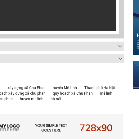
0
xây dựng xã Chu Phan
huyện Mê Linh
Thành phố Hà Nội
oạch xây dựng xã chu phan
quy hoạch xã Chu Phan
mê linh
hu phan
huyen me linh
hà nội