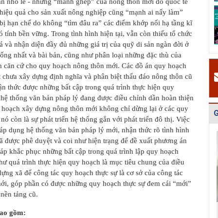
ần nhỏ lẻ - những “mảnh ghép” của nông thôn mới do quốc tế
Quy hoạch tổng
Điều chỉnh quy
Bản vẽ Hồ sơ
 hiệu quả cho sản xuất nông nghiệp cũng “mạnh ai nấy làm”
thể phát triển
hoạch chung xây
quy hoạch tổng
 bị hạn chế do không “tìm đâu ra” các điểm khớp nối hạ tầng kĩ
mạng lưới cấp
dựng thị xã Ch...
thể Thủ đô Hà
có tính bền vững. Trong tình hình hiện tại, vẫn còn thiếu tổ chức
n...
Nội...
 và nhận diện đầy đủ những giá trị của quỹ di sản ngàn đời ở
ống nhất và bài bản, cũng như phân loại những đặc thù của
m căn cứ cho quy hoạch nông thôn mới. Các đồ án quy hoạch
 chưa xây dựng định nghĩa và phân biệt thấu đáo nông thôn cũ
n thức được những bất cập trong quá trình thực hiện quy
hệ thống văn bản pháp lý đang được điều chỉnh dần hoàn thiện
 hoạch xây dựng nông thôn mới không chỉ dừng lại ở các quy
G
nó còn là sự phát triển hệ thống gắn với phát triển đô thị. Việc
áp dụng hệ thống văn bản pháp lý mới, nhận thức rõ tình hình
ã được phê duyệt và coi như hiện trạng để đề xuất phương án
háp khắc phục những bất cập trong quá trình lập quy hoạch
ư quá trình thực hiện quy hoạch là mục tiêu chung của điều
ựng xã để công tác quy hoạch thực sự là cơ sở của công tác
ới, góp phần có được những quy hoạch thực sự đem cái “mới”
 nền tảng cũ.
bao gồm: