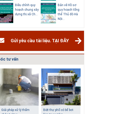
Điều chỉnh quy
Quy hoạch quản
Quy hoạc
hoạch chung
lý chất thải rắn
dựng vùn
thành phố Hải
tỉnh Hải Dươn...
huyện Gia
Dươn...
Gửi yêu cầu tài liệu. TẠI ĐÂY
óc tư vấn
Giải pháp xử lý thấm
Biệt thự phố có bể bơi