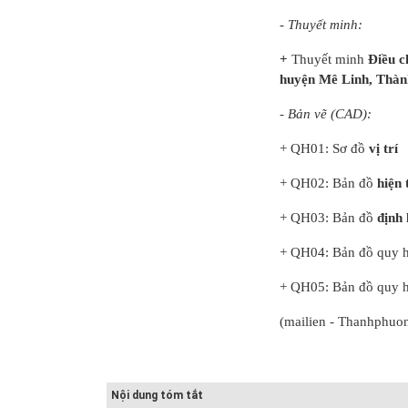
- Thuyết minh:
+
Thuyết minh
Điều c
huyện Mê Linh, Thàn
-Bản vẽ
TCXDVN
Bản vẽ chi tiết
ấu tạo
261:2001 Bãi
cấu tạo đế cống
- Bản vẽ (CAD):
ng...
chôn lấp chất
tròn D600,D80...
thải rắn –...
+ QH01: Sơ đồ
vị trí
ớc-Bản
Hồ sơ Đề xuất
Giao thông-Bản
+ QH02: Bản đồ
hiện 
ế kỹ
dự án theo hình
vẽ chi tiết cấu
 tròn...
thức BT HT107
tạo khe co, kh...
+ QH03: Bản đồ
định
+ QH04: Bản đồ quy 
u bản
Kiểm toán thiết
Bản vẽ chi tiết
ế hệ
kế tường chắn
cấu tạo tường
 điện
chiều cao Htb =...
chắn đá hộc
+ QH05: Bản đồ quy 
HT1...
(mailien - Thanhphuo
Nội dung tóm tắt