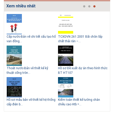
Xem nhiều nhất
g
Cấp nước-Bản vẽ chi tiết cấu tạo hố
TCXDVN 261:2001 Bãi chôn lấp
Bản
Những ngôi nhà một tầng ít
Lý do nên sử dụng gạch block
van đồng...
chất thải rắn –...
D60
tiền vẫn đẹp
để xây nhà
Thoát nước-Bản vẽ thiết kế kỹ
Hồ sơ Đề xuất dự án theo hình thức
Gia
thuật cống tròn...
BT HT107
khe
Thiết kế nhà siêu nhỏ độc đáo
Hồ sơ mẫu bản vẽ thiết kế hệ thống
Kiểm toán thiết kế tường chắn
Bản
cấp điện b...
chiều cao Htb =...
đá 