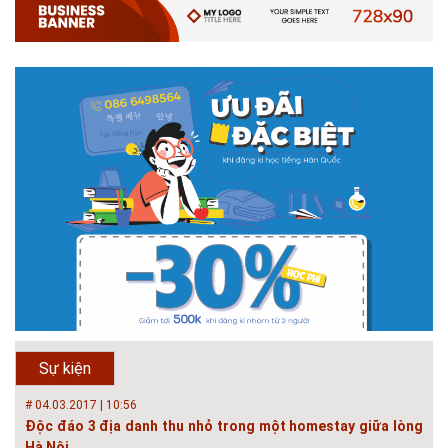
Với mức điểm thi Tốt nghiệp THPT từ 14 đến 16 điểm, các bạn vẫn hoàn
toàn có thể theo học 1 trong những ngành học tốt nhất và có đầu ra tốt
nhất trong lĩnh vực Xây Dựng hiện nay ở khoa ĐÔ THỊ. Khoa Đô Thị bảo
đảm 100% t...
# 26.06.2018 | 10:57
Hội thảo quốc tế ''Xây dựng đô thị thông minh – Hướng đến
phát triển bền vững” /...
Phát triển đô thị thông minh và bền vững đang là mục tiêu của rất nhiều
thành phố trên thế giới. Tại Việt Nam, đã có gần 20 tỉnh, thành phố trên
toàn quốc đang triển khai hoặc khởi động các đề án về đô thị thông
minh. Vi...
# 23.06.2018 | 15:37
Hội thảo về sàn bê tông chất lượng cao tại Hà Nội và TP Hồ
Chí Minh
Hội thảo “Sàn bê tông chất lượng cao – công nghệ mới nhất tại Châu Âu
& Mỹ và các vấn đề áp dụng tại Việt Nam” được tổ chức bởi HOUSELINK
sẽ diễn ra vào 14h00 ngày 26/06/2018 tại Khách sạn Pan Pacific, Hà Nội
Sự kiện
và ngày 28/...
# 04.03.2017 | 10:56
Độc đáo 3 địa danh thu nhỏ trong một homestay giữa lòng
Hà Nội