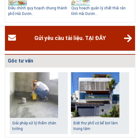
hể
Điều chỉnh quy hoạch chung thành
Quy hoạch quản lý chất thải rắn
Qu
phố Hải Dươn...
tỉnh Hải Dươn...
Gia
Gửi yêu cầu tài liệu. TẠI ĐÂY
Góc tư vấn
Giải pháp xử lý thấm chân
Biệt thự phố có bể bơi làm
tường
trung tâm