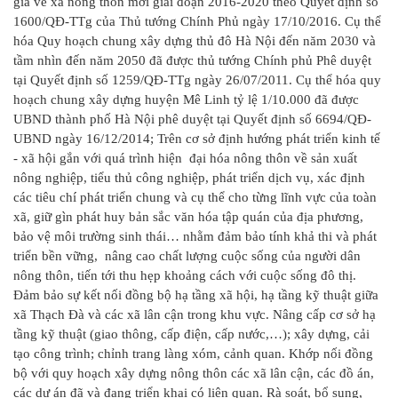
gia về xã nông thôn mới giai đoạn 2016-2020 theo Quyết định số
1600/QĐ-TTg của Thủ tướng Chính Phủ ngày 17/10/2016. Cụ thể
hóa Quy hoạch chung xây dựng thủ đô Hà Nội đến năm 2030 và
tầm nhìn đến năm 2050 đã được thủ tướng Chính phủ Phê duyệt
tại Quyết định số 1259/QĐ-TTg ngày 26/07/2011. Cụ thể hóa quy
hoạch chung xây dựng huyện Mê Linh tỷ lệ 1/10.000 đã được
UBND thành phố Hà Nội phê duyệt tại Quyết định số 6694/QĐ-
UBND ngày 16/12/2014; Trên cơ sở định hướng phát triển kinh tế
- xã hội gắn với quá trình hiện đại hóa nông thôn về sản xuất
nông nghiệp, tiểu thủ công nghiệp, phát triển dịch vụ, xác định
các tiêu chí phát triển chung và cụ thể cho từng lĩnh vực của toàn
xã, giữ gìn phát huy bản sắc văn hóa tập quán của địa phương,
bảo vệ môi trường sinh thái… nhằm đảm bảo tính khả thi và phát
triển bền vững, nâng cao chất lượng cuộc sống của người dân
nông thôn, tiến tới thu hẹp khoảng cách với cuộc sống đô thị.
Đảm bảo sự kết nối đồng bộ hạ tầng xã hội, hạ tầng kỹ thuật giữa
xã Thạch Đà và các xã lân cận trong khu vực. Nâng cấp cơ sở hạ
tầng kỹ thuật (giao thông, cấp điện, cấp nước,…); xây dựng, cải
tạo công trình; chỉnh trang làng xóm, cảnh quan. Khớp nối đồng
bộ với quy hoạch xây dựng nông thôn các xã lân cận, các đồ án,
các dự án đã và đang triển khai có liên quan. Rà soát, bổ sung,