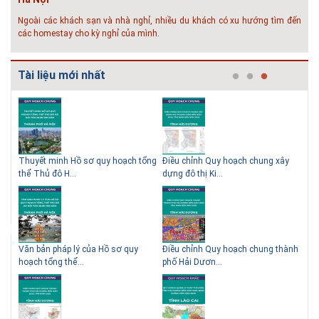
Ngoài các khách sạn và nhà nghỉ, nhiều du khách có xu hướng tìm đến
các homestay cho kỳ nghỉ của mình.
# 05.04.2025 | 17:16
Tuyển sinh 2025, Khoa kỹ thuật hạ tầng và môi trường đô thị
Tài liệu mới nhất
- Đại học Kiến trúc...
Thông tin tuyển sinh đại học 2025 Khoa kỹ thuật hạ tầng và môi trường
đô thị - Đại học Kiến trúc Hà Nội Tuyển sinh đại học với 280 chỉ tiêu, thời
gian đào tạo 4,5 năm
 QHC
Thuyết minh Hồ sơ quy hoạch tổng
Điều chỉnh Quy hoạch chung xây
Qu
thể Thủ đô H...
dựng đô thị Ki...
Nam
ạch
Văn bản pháp lý của Hồ sơ quy
Điều chỉnh Quy hoạch chung thành
Qu
hoạch tổng thể...
phố Hải Dươn...
Kim