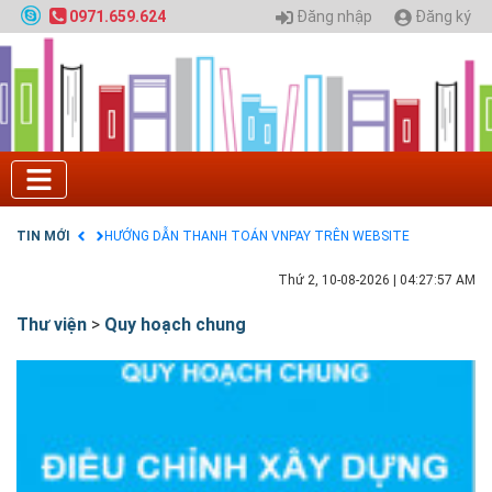
Quy hoạch chung hệ thống đê điều thành phố Hà
Đăng nhập
Đăng ký
0971.659.624
Nội
GIAO LƯU TRỰC TUYẾN - TƯ VẤN TUYỂN SINH ĐẠI
HỌC CHÍNH QUY ĐẠI HỌC KIẾN TRÚC NĂM 2020 -
SỐ 02
Nạp EP vào tài khoản bằng thẻ cào điện thoại
Tuyển sinh 2025, Khoa kỹ thuật hạ tầng và môi
trường đô thị - Đại học Kiến trúc Hà Nội
Chính sách thanh toán
Điều khoản dịch vụ
TIN MỚI
HƯỚNG DẪN THANH TOÁN VNPAY TRÊN WEBSITE
Thứ 2, 10-08-2026
|
04:27:58 AM
Thư viện
>
Quy hoạch chung