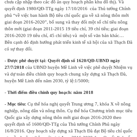
chưa cập nhập theo các đồ án quy hoạch phân khu đô thị). Và
quyết định 1980/QĐ-TTg ngày 17/10/2016 của Thủ tướng Chính
phủ “về việc ban hành Bộ tiêu chí quốc gia về xã nông thôn mới
giai đoạn 2016-2020”, bổ sung và thay đổi một số chỉ tiêu nông
thôn mới (giai đoạn 2011-2015 19 tiêu chí, 39 chỉ tiêu; giai đoạn
2016-2020 19 tiêu chí, 45 chỉ tiêu) và một số văn bản khác…
Bên cạnh đó định hướng phát triển kinh tế xã hội của xã Thạch Đà
có sự thay đổi.
- Được phê duyệt tại: Quyết định số 1620/QĐ-UBND ngày
27/7/2018
của UBND huyện Mê Linh về việc phê duyệt Nhiệm vụ
và dự toán điều chỉnh quy hoạch chung xây dựng xã Thạch Đà,
huyện Mê Linh đến năm 2030, tỷ lệ:1/5000;
-
Thời điểm điều chỉnh quy hoạch: năm 2018
- Mục tiêu:
Cụ thể hóa nghị quyết Trung ương 7, khóa X về nông
nghiệp, nông dân và nông thôn. Cụ thể hóa Chương trình mục tiêu
Quốc gia xây dựng nông thôn mới giai đoạn 2016-2020 theo
quyết định số 1600/QĐ-TTg của Thủ tướng Chính Phủ ngày
16/8/2016. Quy hoạch xây dựng xã Thạch Đà đạt Bộ tiêu chí quốc