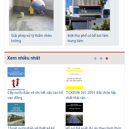
Giải pháp xử lý thấm chân
Biệt thự phố có bể bơi làm
tường
trung tâm
Xem nhiều nhất
g
Cấp nước-Bản vẽ chi tiết cấu tạo hố
TCXDVN 261:2001 Bãi chôn lấp
Bản
Những ngôi nhà một tầng ít
Lý do nên sử dụng gạch block
van đồng...
chất thải rắn –...
D60
tiền vẫn đẹp
để xây nhà
Thoát nước-Bản vẽ thiết kế kỹ
Hồ sơ Đề xuất dự án theo hình thức
Gia