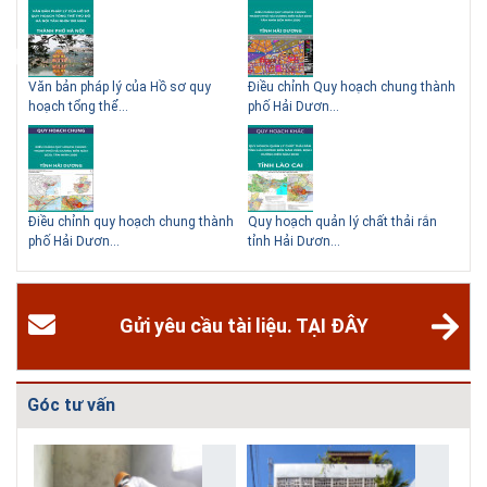
ạch
Văn bản pháp lý của Hồ sơ quy
Điều chỉnh Quy hoạch chung thành
Qu
hoạch tổng thể...
phố Hải Dươn...
Kim
hể
Điều chỉnh quy hoạch chung thành
Quy hoạch quản lý chất thải rắn
Qu
phố Hải Dươn...
tỉnh Hải Dươn...
Gia
Gửi yêu cầu tài liệu. TẠI ĐÂY
Góc tư vấn