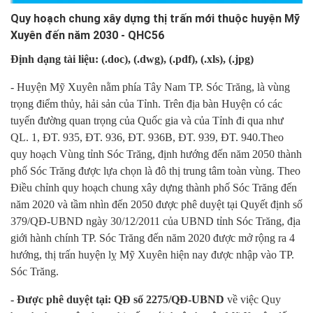
Quy hoạch chung xây dựng thị trấn mới thuộc huyện Mỹ
Xuyên đến năm 2030 - QHC56
Định dạng tài liệu: (.doc)
, (.dwg), (.pdf)
, (.xls), (.jpg)
- Huyện Mỹ Xuyên nằm phía Tây Nam TP. Sóc Trăng, là vùng
trọng điểm thủy, hải sản của Tỉnh. Trên địa bàn Huyện có các
tuyến đường quan trọng của Quốc gia và của Tỉnh đi qua như
QL. 1, ĐT. 935, ĐT. 936, ĐT. 936B, ĐT. 939, ĐT. 940.Theo
quy hoạch Vùng tỉnh Sóc Trăng, định hướng đến năm 2050 thành
phố
Sóc Trăng được lựa chọn là đô thị trung tâm toàn vùng. Theo
Điều chỉnh quy
hoạch chung xây dựng thành phố Sóc Trăng đến
năm 2020 và tầm nhìn đến
2050 được phê duyệt tại Quyết định số
379/QĐ-UBND ngày 30/12/2011 của
UBND tỉnh Sóc Trăng, địa
giới hành chính TP. Sóc Trăng đến năm 2020 được
mở rộng ra 4
hướng, thị trấn huyện lỵ Mỹ Xuyên hiện nay được nhập vào TP.
Sóc Trăng.
- Được phê duyệt tại: QĐ số 2275/QĐ-UBND
về việc Quy