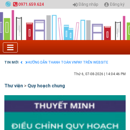
Nội
Đăng nhập
Đăng ký
0971.659.624
GIAO LƯU TRỰC TUYẾN - TƯ VẤN TUYỂN SINH ĐẠI
HỌC CHÍNH QUY ĐẠI HỌC KIẾN TRÚC NĂM 2020 -
SỐ 02
Nạp EP vào tài khoản bằng thẻ cào điện thoại
Tuyển sinh 2025, Khoa kỹ thuật hạ tầng và môi
trường đô thị - Đại học Kiến trúc Hà Nội
Chính sách thanh toán
Điều khoản dịch vụ
HƯỚNG DẪN THANH TOÁN VNPAY TRÊN WEBSITE
TIN MỚI
Tuyển sinh 2024, Khoa kỹ thuật hạ tầng và môi
trường đô thị - Đại học Kiến trúc Hà Nội
Thứ 6, 07-08-2026
|
14:04:47 PM
Thư viện
>
Quy hoạch chung