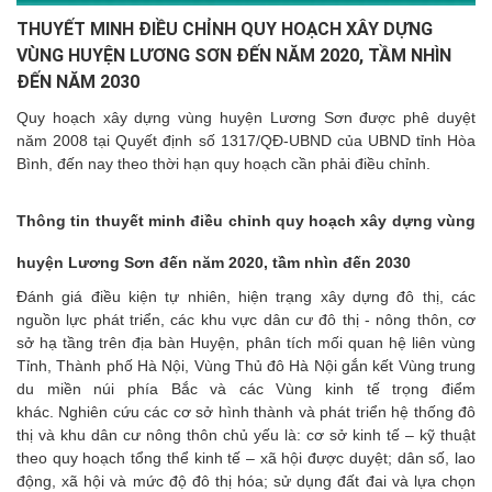
THUYẾT MINH ĐIỀU CHỈNH QUY HOẠCH XÂY DỰNG
VÙNG HUYỆN LƯƠNG SƠN ĐẾN NĂM 2020, TẦM NHÌN
ĐẾN NĂM 2030
Quy hoạch xây dựng vùng huyện Lương Sơn được phê duyệt
năm 2008 tại Quyết định số 1317/QĐ-UBND của UBND tỉnh Hòa
Bình, đến nay theo thời hạn quy hoạch cần phải điều chỉnh.
Thông tin thuyết minh điều chỉnh quy hoạch xây dựng vùng
huyện Lương Sơn đến năm 2020, tầm nhìn đến 2030
Đánh giá điều kiện tự nhiên, hiện trạng xây dựng đô thị, các
nguồn lực phát triển, các khu vực dân cư đô thị - nông thôn, cơ
sở hạ tầng trên địa bàn Huyện, phân tích mối quan hệ liên vùng
Tỉnh, Thành phố Hà Nội, Vùng Thủ đô Hà Nội gắn kết Vùng trung
du miền núi phía Bắc và các Vùng kinh tế trọng điểm
khác. Nghiên cứu các cơ sở hình thành và phát triển hệ thống đô
thị và khu dân cư nông thôn chủ yếu là: cơ sở kinh tế – kỹ thuật
theo quy hoạch tổng thể kinh tế – xã hội được duyệt; dân số, lao
động, xã hội và mức độ đô thị hóa; sử dụng đất đai và lựa chọn