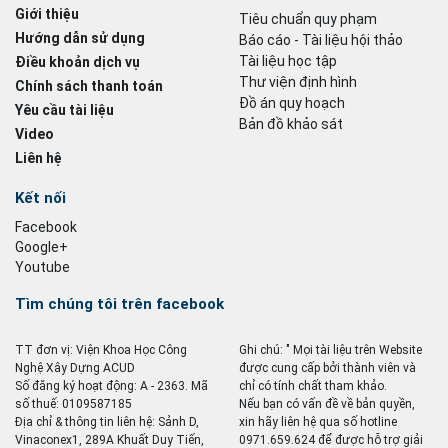
Giới thiệu
Tiêu chuẩn quy phạm
Hướng dẫn sử dụng
Báo cáo - Tài liệu hội thảo
Tài liệu học tập
Điều khoản dịch vụ
Thư viện định hình
Chính sách thanh toán
Đồ án quy hoạch
Yêu cầu tài liệu
Bản đồ khảo sát
Video
Liên hệ
Kết nối
Facebook
Google+
Youtube
Tìm chúng tôi trên facebook
TT đơn vị: Viện Khoa Học Công
Ghi chú: " Mọi tài liệu trên Website
Nghệ Xây Dựng ACUD
được cung cấp bởi thành viên và
Số đăng ký hoạt động: A - 2363. Mã
chỉ có tính chất tham khảo.
số thuế: 0109587185
Nếu bạn có vấn đề về bản quyền,
Địa chỉ & thông tin liên hệ: Sảnh D,
xin hãy liên hệ qua số hotline
Vinaconex1, 289A Khuất Duy Tiến,
0971.659.624 để được hỗ trợ giải