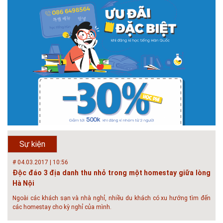
# 26.06.2018 | 10:57
Hội thảo quốc tế ''Xây dựng đô thị thông minh – Hướng đến
phát triển bền vững” /...
Phát triển đô thị thông minh và bền vững đang là mục tiêu của rất nhiều
thành phố trên thế giới. Tại Việt Nam, đã có gần 20 tỉnh, thành phố trên
toàn quốc đang triển khai hoặc khởi động các đề án về đô thị thông
minh. Vi...
# 23.06.2018 | 15:37
Hội thảo về sàn bê tông chất lượng cao tại Hà Nội và TP Hồ
Chí Minh
Hội thảo “Sàn bê tông chất lượng cao – công nghệ mới nhất tại Châu Âu
& Mỹ và các vấn đề áp dụng tại Việt Nam” được tổ chức bởi HOUSELINK
sẽ diễn ra vào 14h00 ngày 26/06/2018 tại Khách sạn Pan Pacific, Hà Nội
Sự kiện
và ngày 28/...
# 04.03.2017 | 10:56
Độc đáo 3 địa danh thu nhỏ trong một homestay giữa lòng
Hà Nội
Ngoài các khách sạn và nhà nghỉ, nhiều du khách có xu hướng tìm đến
các homestay cho kỳ nghỉ của mình.
# 05.04.2025 | 17:16