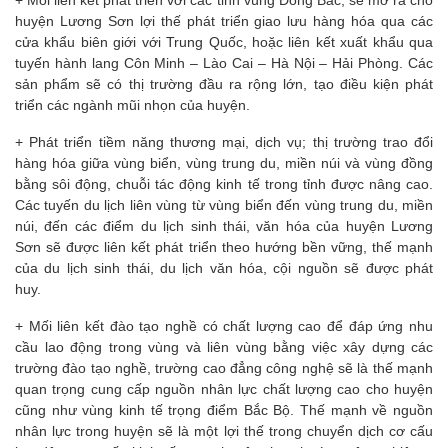
+ Mối liên kết phát triển với các tỉnh vùng Đông Bắc, sẽ mở ra cho
huyện Lương Sơn lợi thế phát triển giao lưu hàng hóa qua các
cửa khẩu biên giới với Trung Quốc, hoặc liên kết xuất khẩu qua
tuyến hành lang Côn Minh – Lào Cai – Hà Nội – Hải Phòng. Các
sản phẩm sẽ có thị trường đầu ra rộng lớn, tạo điều kiện phát
triển các ngành mũi nhọn của huyện.
+ Phát triển tiềm năng thương mại, dịch vụ; thị trường trao đổi
hàng hóa giữa vùng biển, vùng trung du, miền núi và vùng đồng
bằng sôi động, chuỗi tác động kinh tế trong tỉnh được nâng cao.
Các tuyến du lịch liên vùng từ vùng biển đến vùng trung du, miền
núi, đến các điểm du lịch sinh thái, văn hóa của huyện Lương
Sơn sẽ được liên kết phát triển theo hướng bền vững, thế mạnh
của du lịch sinh thái, du lịch văn hóa, cội nguồn sẽ được phát
huy.
+ Mối liên kết đào tạo nghề có chất lượng cao để đáp ứng nhu
cầu lao động trong vùng và liên vùng bằng việc xây dựng các
trường đào tạo nghề, trường cao đẳng công nghệ sẽ là thế mạnh
quan trọng cung cấp nguồn nhân lực chất lượng cao cho huyện
cũng như vùng kinh tế trọng điểm Bắc Bộ. Thế mạnh về nguồn
nhân lực trong huyện sẽ là một lợi thế trong chuyển dịch cơ cấu