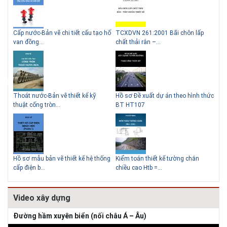
g
Cấp nước-Bản vẽ chi tiết cấu tạo hố
TCXDVN 261:2001 Bãi chôn lấp
Bản
Những ngôi nhà một tầng ít
Lý do nên sử dụng gạch block
van đồng...
chất thải rắn –...
D60
tiền vẫn đẹp
để xây nhà
Thoát nước-Bản vẽ thiết kế kỹ
Hồ sơ Đề xuất dự án theo hình thức
Gia
thuật cống tròn...
BT HT107
khe
Thiết kế nhà siêu nhỏ độc đáo
Hồ sơ mẫu bản vẽ thiết kế hệ thống
Kiểm toán thiết kế tường chắn
Bản
cấp điện b...
chiều cao Htb =...
đá 
Video xây dựng
Đường hầm xuyên biển (nối châu Á – Âu)