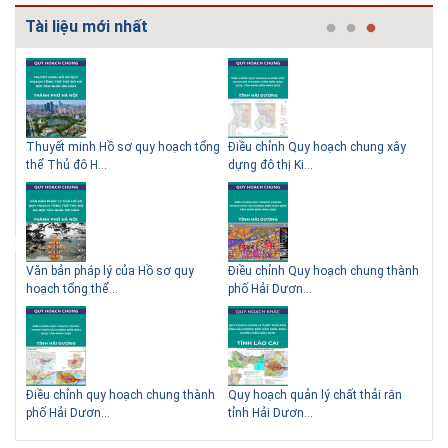
Tuyển sinh 2025, Khoa kỹ thuật hạ tầng và môi trường đô thị
Tài liệu mới nhất
- Đại học Kiến trúc...
Thông tin tuyển sinh đại học 2025 Khoa kỹ thuật hạ tầng và môi trường
đô thị - Đại học Kiến trúc Hà Nội Tuyển sinh đại học với 280 chỉ tiêu, thời
gian đào tạo 4,5 năm
 QHC
Thuyết minh Hồ sơ quy hoạch tổng
Điều chỉnh Quy hoạch chung xây
Qu
thể Thủ đô H...
dựng đô thị Ki...
Nam
ạch
Văn bản pháp lý của Hồ sơ quy
Điều chỉnh Quy hoạch chung thành
Qu
hoạch tổng thể...
phố Hải Dươn...
Kim
hể
Điều chỉnh quy hoạch chung thành
Quy hoạch quản lý chất thải rắn
Qu
phố Hải Dươn...
tỉnh Hải Dươn...
Gia