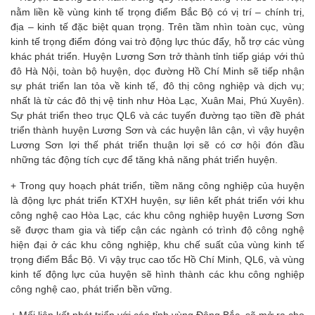
nằm liền kề vùng kinh tế trọng điểm Bắc Bộ có vị trí – chính trị,
địa – kinh tế đặc biệt quan trọng. Trên tầm nhìn toàn cục, vùng
kinh tế trọng điểm đóng vai trò động lực thúc đẩy, hỗ trợ các vùng
khác phát triển. Huyện Lương Sơn trở thành tỉnh tiếp giáp với thủ
đô Hà Nội, toàn bộ huyện, dọc đường Hồ Chí Minh sẽ tiếp nhận
sự phát triển lan tỏa về kinh tế, đô thị công nghiệp và dịch vụ;
nhất là từ các đô thị vệ tinh như Hòa Lạc, Xuân Mai, Phú Xuyên).
Sự phát triển theo trục QL6 và các tuyến đường tạo tiền đề phát
triển thành huyện Lương Sơn và các huyện lân cận, vì vậy huyện
Lương Sơn lợi thế phát triển thuận lợi sẽ có cơ hội đón đầu
những tác động tích cực để tăng khả năng phát triển huyện.
+ Trong quy hoạch phát triển, tiềm năng công nghiệp của huyện
là động lực phát triển KTXH huyện, sự liên kết phát triển với khu
công nghệ cao Hòa Lạc, các khu công nghiệp huyện Lương Sơn
sẽ được tham gia và tiếp cận các ngành có trình độ công nghệ
hiện đại ở các khu công nghiệp, khu chế suất của vùng kinh tế
trọng điểm Bắc Bộ. Vì vậy trục cao tốc Hồ Chí Minh, QL6, và vùng
kinh tế động lực của huyện sẽ hình thành các khu công nghiệp
công nghệ cao, phát triển bền vững.