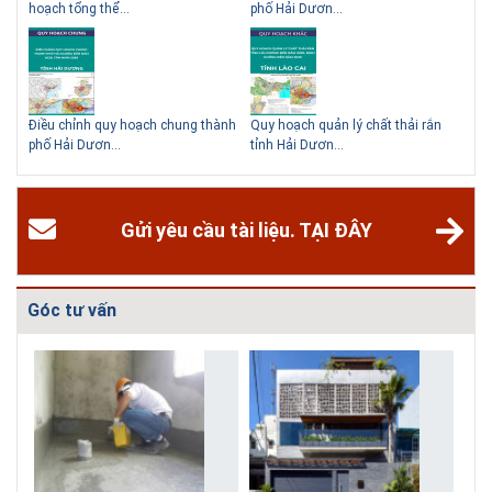
hoạch tổng thể...
phố Hải Dươn...
Kim
hể
Điều chỉnh quy hoạch chung thành
Quy hoạch quản lý chất thải rắn
Qu
phố Hải Dươn...
tỉnh Hải Dươn...
Gia
Gửi yêu cầu tài liệu. TẠI ĐÂY
Góc tư vấn