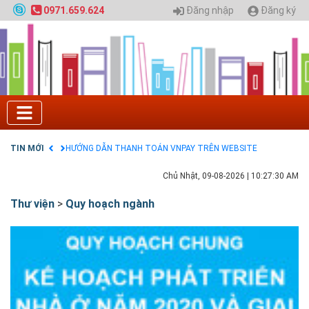
Quy hoạch chung hệ thống đê điều thành phố Hà
Đăng nhập
Đăng ký
0971.659.624
Nội
GIAO LƯU TRỰC TUYẾN - TƯ VẤN TUYỂN SINH ĐẠI
HỌC CHÍNH QUY ĐẠI HỌC KIẾN TRÚC NĂM 2020 -
SỐ 02
Nạp EP vào tài khoản bằng thẻ cào điện thoại
Tuyển sinh 2025, Khoa kỹ thuật hạ tầng và môi
trường đô thị - Đại học Kiến trúc Hà Nội
Chính sách thanh toán
Điều khoản dịch vụ
TIN MỚI
HƯỚNG DẪN THANH TOÁN VNPAY TRÊN WEBSITE
Chủ Nhật, 09-08-2026
|
10:27:31 AM
Thư viện
>
Quy hoạch ngành