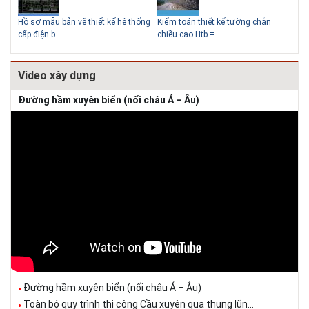
Thiết kế nhà siêu nhỏ độc đáo
Hồ sơ mẫu bản vẽ thiết kế hệ thống
Kiểm toán thiết kế tường chắn
Bản
cấp điện b...
chiều cao Htb =...
đá 
Video xây dựng
Đường hầm xuyên biển (nối châu Á – Âu)
Đường hầm xuyên biển (nối châu Á – Âu)
Toàn bộ quy trình thi công Cầu xuyên qua thung lũn...