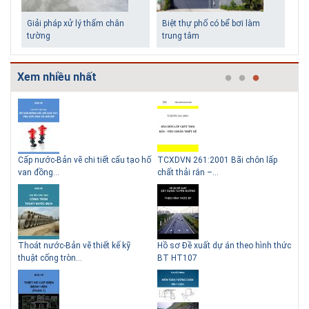
Giải pháp xử lý thấm chân
Biệt thự phố có bể bơi làm
tường
trung tâm
Xem nhiều nhất
g
Cấp nước-Bản vẽ chi tiết cấu tạo hố
TCXDVN 261:2001 Bãi chôn lấp
Bản
Những ngôi nhà một tầng ít
Lý do nên sử dụng gạch block
van đồng...
chất thải rắn –...
D60
tiền vẫn đẹp
để xây nhà
Thoát nước-Bản vẽ thiết kế kỹ
Hồ sơ Đề xuất dự án theo hình thức
Gia
thuật cống tròn...
BT HT107
khe