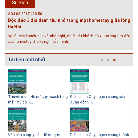
Sự kiện
và ngày 28/...
# 04.03.2017 | 10:56
Độc đáo 3 địa danh thu nhỏ trong một homestay giữa lòng
Hà Nội
Ngoài các khách sạn và nhà nghỉ, nhiều du khách có xu hướng tìm đến
các homestay cho kỳ nghỉ của mình.
# 05.04.2025 | 17:16
Tuyển sinh 2025, Khoa kỹ thuật hạ tầng và môi trường đô thị
Tài liệu mới nhất
- Đại học Kiến trúc...
Thông tin tuyển sinh đại học 2025 Khoa kỹ thuật hạ tầng và môi trường
đô thị - Đại học Kiến trúc Hà Nội Tuyển sinh đại học với 280 chỉ tiêu, thời
gian đào tạo 4,5 năm
 QHC
Thuyết minh Hồ sơ quy hoạch tổng
Điều chỉnh Quy hoạch chung xây
Qu
thể Thủ đô H...
dựng đô thị Ki...
Nam
ạch
Văn bản pháp lý của Hồ sơ quy
Điều chỉnh Quy hoạch chung thành
Qu