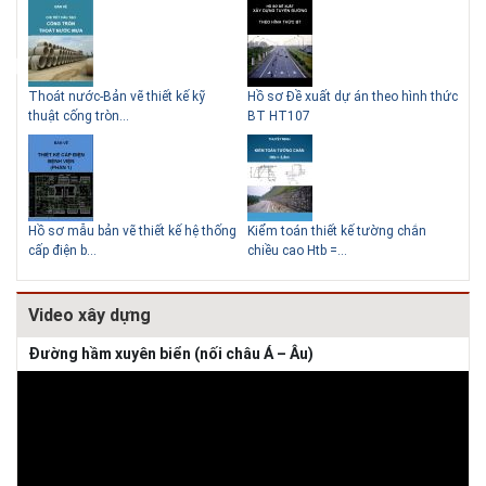
Thoát nước-Bản vẽ thiết kế kỹ
Hồ sơ Đề xuất dự án theo hình thức
Gia
thuật cống tròn...
BT HT107
khe
Thiết kế nhà siêu nhỏ độc đáo
Hồ sơ mẫu bản vẽ thiết kế hệ thống
Kiểm toán thiết kế tường chắn
Bản
cấp điện b...
chiều cao Htb =...
đá 
Video xây dựng
Đường hầm xuyên biển (nối châu Á – Âu)