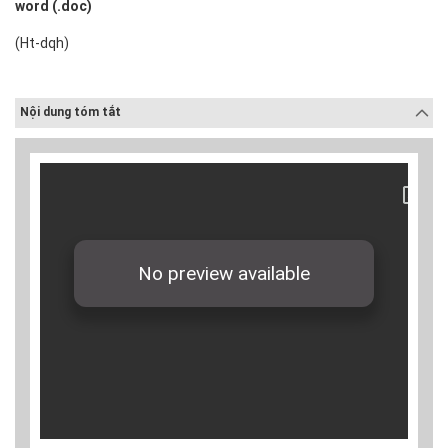
word (.doc)
(Ht-dqh)
Nội dung tóm tắt