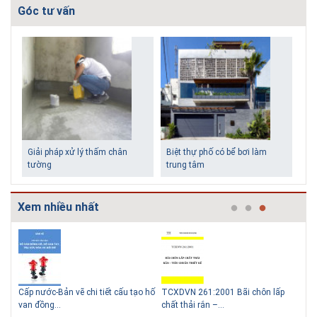
Góc tư vấn
Giải pháp xử lý thấm chân
Biệt thự phố có bể bơi làm
tường
trung tâm
Xem nhiều nhất
g
Cấp nước-Bản vẽ chi tiết cấu tạo hố
TCXDVN 261:2001 Bãi chôn lấp
Bản
Những ngôi nhà một tầng ít
Lý do nên sử dụng gạch block
van đồng...
chất thải rắn –...
D60
tiền vẫn đẹp
để xây nhà