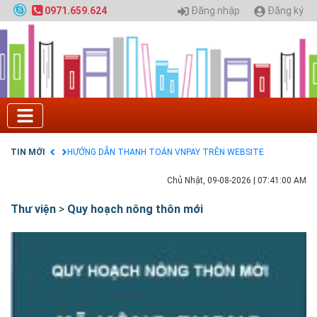
Nội
Đăng nhập
Đăng ký
0971.659.624
GIAO LƯU TRỰC TUYẾN - TƯ VẤN TUYỂN SINH ĐẠI
HỌC CHÍNH QUY ĐẠI HỌC KIẾN TRÚC NĂM 2020 -
SỐ 02
Nạp EP vào tài khoản bằng thẻ cào điện thoại
Tuyển sinh 2025, Khoa kỹ thuật hạ tầng và môi
trường đô thị - Đại học Kiến trúc Hà Nội
Chính sách thanh toán
Điều khoản dịch vụ
HƯỚNG DẪN THANH TOÁN VNPAY TRÊN WEBSITE
TIN MỚI
Tuyển sinh 2024, Khoa kỹ thuật hạ tầng và môi
trường đô thị - Đại học Kiến trúc Hà Nội
Chủ Nhật, 09-08-2026
|
07:41:01 AM
Thư viện
>
Quy hoạch nông thôn mới