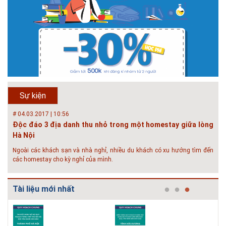
thành phố trên thế giới. Tại Việt Nam, đã có gần 20 tỉnh, thành phố trên
toàn quốc đang triển khai hoặc khởi động các đề án về đô thị thông
minh. Vi...
# 23.06.2018 | 15:37
Hội thảo về sàn bê tông chất lượng cao tại Hà Nội và TP Hồ
Chí Minh
Hội thảo “Sàn bê tông chất lượng cao – công nghệ mới nhất tại Châu Âu
& Mỹ và các vấn đề áp dụng tại Việt Nam” được tổ chức bởi HOUSELINK
sẽ diễn ra vào 14h00 ngày 26/06/2018 tại Khách sạn Pan Pacific, Hà Nội
Sự kiện
và ngày 28/...
# 04.03.2017 | 10:56
Độc đáo 3 địa danh thu nhỏ trong một homestay giữa lòng
Hà Nội
Ngoài các khách sạn và nhà nghỉ, nhiều du khách có xu hướng tìm đến
các homestay cho kỳ nghỉ của mình.
# 05.04.2025 | 17:16
Tuyển sinh 2025, Khoa kỹ thuật hạ tầng và môi trường đô thị
Tài liệu mới nhất
- Đại học Kiến trúc...
Thông tin tuyển sinh đại học 2025 Khoa kỹ thuật hạ tầng và môi trường
đô thị - Đại học Kiến trúc Hà Nội Tuyển sinh đại học với 280 chỉ tiêu, thời