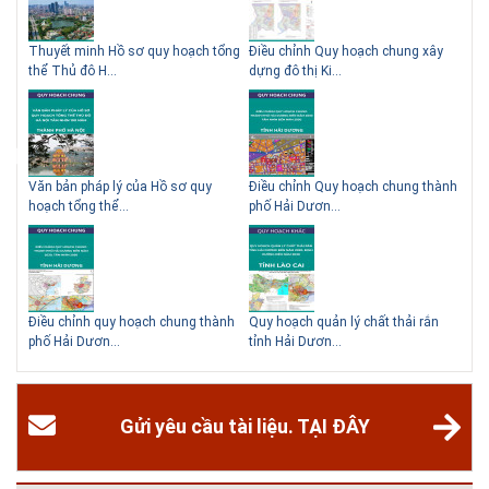
gian đào tạo 4,5 năm
 QHC
Thuyết minh Hồ sơ quy hoạch tổng
Điều chỉnh Quy hoạch chung xây
Qu
thể Thủ đô H...
dựng đô thị Ki...
Nam
ạch
Văn bản pháp lý của Hồ sơ quy
Điều chỉnh Quy hoạch chung thành
Qu
hoạch tổng thể...
phố Hải Dươn...
Kim
hể
Điều chỉnh quy hoạch chung thành
Quy hoạch quản lý chất thải rắn
Qu
phố Hải Dươn...
tỉnh Hải Dươn...
Gia
Gửi yêu cầu tài liệu. TẠI ĐÂY