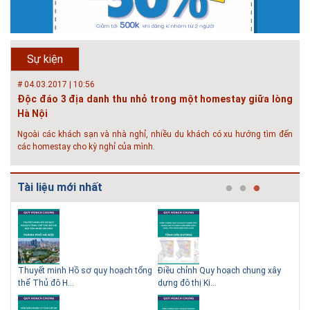
Chí Minh
Hội thảo “Sàn bê tông chất lượng cao – công nghệ mới nhất tại Châu Âu
& Mỹ và các vấn đề áp dụng tại Việt Nam” được tổ chức bởi HOUSELINK
sẽ diễn ra vào 14h00 ngày 26/06/2018 tại Khách sạn Pan Pacific, Hà Nội
Sự kiện
và ngày 28/...
# 04.03.2017 | 10:56
Độc đáo 3 địa danh thu nhỏ trong một homestay giữa lòng
Hà Nội
Ngoài các khách sạn và nhà nghỉ, nhiều du khách có xu hướng tìm đến
các homestay cho kỳ nghỉ của mình.
# 05.04.2025 | 17:16
Tuyển sinh 2025, Khoa kỹ thuật hạ tầng và môi trường đô thị
Tài liệu mới nhất
- Đại học Kiến trúc...
Thông tin tuyển sinh đại học 2025 Khoa kỹ thuật hạ tầng và môi trường
đô thị - Đại học Kiến trúc Hà Nội Tuyển sinh đại học với 280 chỉ tiêu, thời
gian đào tạo 4,5 năm
 QHC
Thuyết minh Hồ sơ quy hoạch tổng
Điều chỉnh Quy hoạch chung xây
Qu
thể Thủ đô H...
dựng đô thị Ki...
Nam