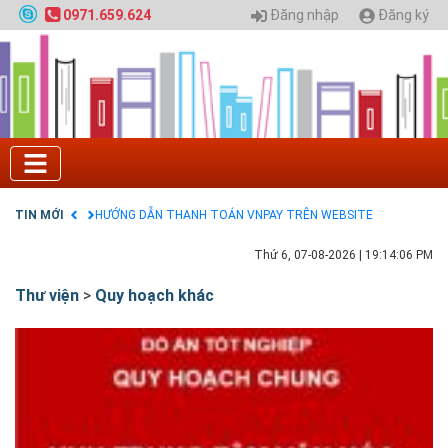
Quy hoạch chung hệ thống đê điều thành phố Hà
Đăng nhập
Đăng ký
0971.659.624
Nội
GIAO LƯU TRỰC TUYẾN - TƯ VẤN TUYỂN SINH ĐẠI
HỌC CHÍNH QUY ĐẠI HỌC KIẾN TRÚC NĂM 2020 -
SỐ 02
Nạp EP vào tài khoản bằng thẻ cào điện thoại
Tuyển sinh 2025, Khoa kỹ thuật hạ tầng và môi
trường đô thị - Đại học Kiến trúc Hà Nội
Chính sách thanh toán
Điều khoản dịch vụ
TIN MỚI
HƯỚNG DẪN THANH TOÁN VNPAY TRÊN WEBSITE
Thứ 6, 07-08-2026
|
19:14:07 PM
Thư viện
>
Quy hoạch khác