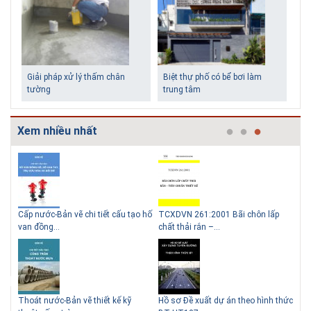
Giải pháp xử lý thấm chân
Biệt thự phố có bể bơi làm
tường
trung tâm
Xem nhiều nhất
g
Cấp nước-Bản vẽ chi tiết cấu tạo hố
TCXDVN 261:2001 Bãi chôn lấp
Bản
Những ngôi nhà một tầng ít
Lý do nên sử dụng gạch block
van đồng...
chất thải rắn –...
D60
tiền vẫn đẹp
để xây nhà
Thoát nước-Bản vẽ thiết kế kỹ
Hồ sơ Đề xuất dự án theo hình thức
Gia