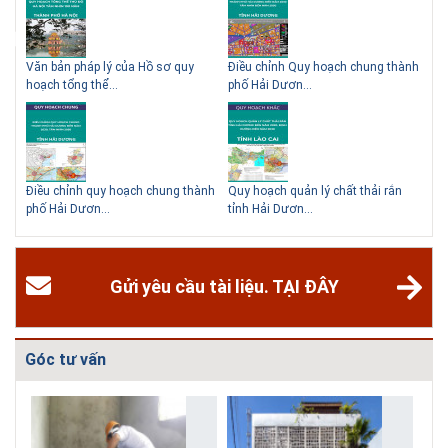
ạch
Văn bản pháp lý của Hồ sơ quy
Điều chỉnh Quy hoạch chung thành
Qu
hoạch tổng thể...
phố Hải Dươn...
Kim
hể
Điều chỉnh quy hoạch chung thành
Quy hoạch quản lý chất thải rắn
Qu
phố Hải Dươn...
tỉnh Hải Dươn...
Gia
Gửi yêu cầu tài liệu. TẠI ĐÂY
Góc tư vấn