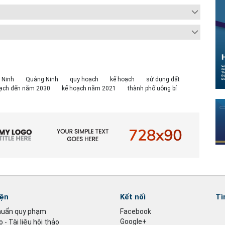
 Ninh
Quảng Ninh
quy hoạch
kế hoạch
sử dụng đất
ạch đến năm 2030
kế hoạch năm 2021
thành phố uông bí
iện
Kết nối
Tì
huẩn quy phạm
Facebook
Google+
 - Tài liệu hội thảo