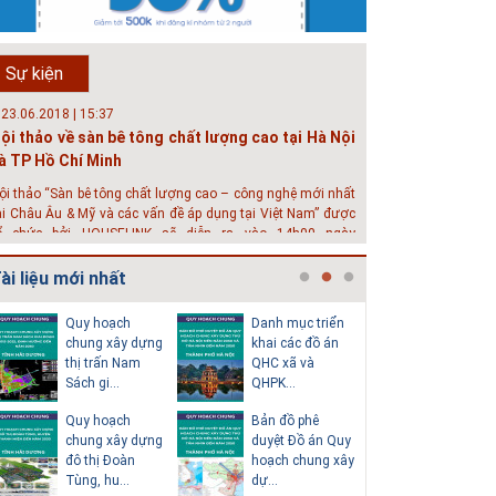
hát triển đô thị thông minh và bền vững đang là mục tiêu
ủa rất nhiều thành phố trên thế giới. Tại Việt Nam, đã có
ần 20 tỉnh, thành phố trên toàn quốc đang triển khai hoặc
Sự kiện
hởi động các đề án về đô thị thông minh. Vi...
 23.06.2018 | 15:37
ội thảo về sàn bê tông chất lượng cao tại Hà Nội
à TP Hồ Chí Minh
ội thảo “Sàn bê tông chất lượng cao – công nghệ mới nhất
ại Châu Âu & Mỹ và các vấn đề áp dụng tại Việt Nam” được
ổ chức bởi HOUSELINK sẽ diễn ra vào 14h00 ngày
6/06/2018 tại Khách sạn Pan Pacific, Hà Nội và ngày 28/...
ài liệu mới nhất
 04.03.2017 | 10:56
ộc đáo 3 địa danh thu nhỏ trong một homestay
Quy hoạch
Danh mục triển
Thuyết m
iữa lòng Hà Nội
chung xây dựng
khai các đồ án
sơ quy h
thị trấn Nam
QHC xã và
tổng thể
goài các khách sạn và nhà nghỉ, nhiều du khách có xu
Sách gi...
QHPK...
H...
ướng tìm đến các homestay cho kỳ nghỉ của mình.
Quy hoạch
Bản đồ phê
Văn bản p
chung xây dựng
duyệt Đồ án Quy
của Hồ s
đô thị Đoàn
hoạch chung xây
hoạch tổn
Tùng, hu...
dự...