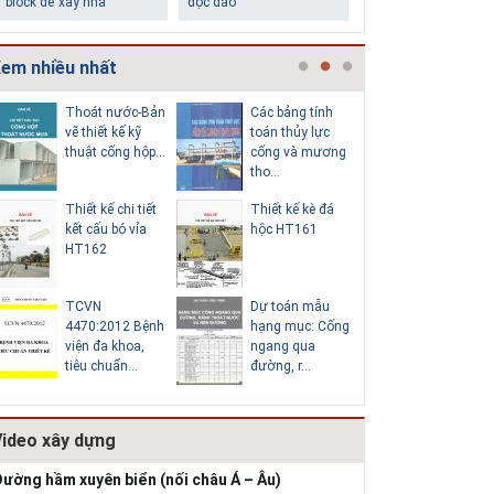
chân tường
làm trung tâm
em nhiều nhất
Thoát nước-Bản
Các bảng tính
Cấp nước
vẽ thiết kế kỹ
toán thủy lực
chi tiết c
thuật cống hộp...
cống và mương
hố van đồ
tho...
Thiết kế chi tiết
Thiết kế kè đá
Thoát nư
Những ngôi nhà một
Lý do nên sử dụng gạch
kết cấu bó vỉa
hộc HT161
vẽ thiết k
tầng ít tiền vẫn đẹp
block để xây nhà
HT162
thuật cống
TCVN
Dự toán mẫu
Hồ sơ mẫ
4470:2012 Bệnh
hạng mục: Cống
vẽ thiết k
viện đa khoa,
ngang qua
thống cấp
tiêu chuẩn...
đường, r...
b...
Video xây dựng
Thiết kế nhà siêu nhỏ
độc đáo
ường hầm xuyên biển (nối châu Á – Âu)