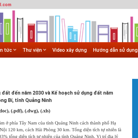
l.com
T
m
SITE
h
 trường đô thị - Đại học Kiến trúc Hà Nội
#
Hà Nội
G
 ĐẠI HỌC CHÍNH QUY ĐẠI HỌC KIẾN TRÚC NĂM 2020 - SỐ 02
H
in tức
Thư viện
Video xây dựng
Hướng dẫn sử dụng
N
 trường đô thị - Đại học Kiến trúc Hà Nội
T
c
X
#
T
t
 đất đến năm 2030 và Kế hoạch sử dụng đất năm
V
ng Bí, tỉnh Quảng Ninh
b
h
.doc)
, (.pdf)
, (.dwg), (.xls)
h
#
m ở phía Tây Nam của tỉnh Quảng Ninh cách thành phố Hạ
H
ội 120 km, cách Hải Phòng 30 km. Tổng diện tích tự nhiên là
H
% tổng diện tích tự nhiên của tỉnh Quảng Ninh, Vị trí địa lý