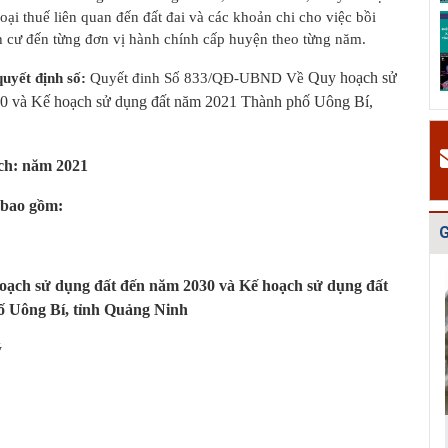
loại thuế liên quan đến đất đai và các khoản chi cho việc bồi
Quy hoạch quản
Quy hoạch xây
Quy hoạch tổng
ịnh cư đến từng đơn vị hành chính cấp huyện theo từng năm.
lý chất thải rắn
dựng vùng
thể phát triển
tỉnh Hải Dươn...
huyện Gia Lộc
mạng lưới cấp
n...
Quy hoạch sử
quyết định số:
Quyết đinh Số 833/QĐ-UBND Về
0 và Kế hoạch sử dụng đất năm 2021 Thành phố Uông Bí,
ch: năm 2021
 bao gồm:
G
oạch sử dụng đất đến năm 2030 và Kế hoạch sử dụng đất
 Uông Bí, tỉnh Quảng Ninh
ý