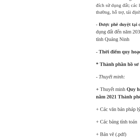
đích sử dụng đất; các 
Điều chỉnh quy
thường, hỗ trợ, tái đ
hoạch chung
thành phố Hải
Dươn...
- Được phê duyệt tại 
dụng đất đến năm 203
tỉnh Quảng Ninh
- Thời điểm quy hoạ
* Thành phần hồ sơ
- Thuyết minh:
+
Thuyết minh
Quy h
năm 2021 Thành phố
+ Các văn bản pháp l
+ Các bảng tính toán
+ Bản vẽ (.pdf)