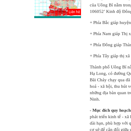
của Uông Bí nằm tron
106052’ Kinh độ Đôn
Liên hệ
+ Phía Bắc giáp huyện
+ Phía Nam giáp Thị 
+ Phía Đông giáp Thà
+ Phía Tây giáp thị x
Thành phố Uông Bí nằ
Hạ Long, có đường Quố
Bãi Cháy chạy qua đã t
Thuyết minh Hồ
hoá - xã hội, thu hút 
sơ quy hoạch
những địa bàn quan trọ
tổng thể Thủ đô
Ninh.
H...
- Mục đích quy hoạch
Văn bản pháp lý
phát triển kinh tế - 
của Hồ sơ quy
hoạch tổng thể...
dài hạn, phù hợp với q
cơ sở để cân đối giữa