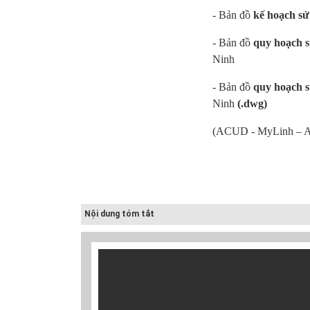
- Bản đồ
kế hoạch sử
- Bản đồ
quy hoạch 
Ninh
Cấp nước-Bản vẽ
chi tiết cấu tạo
- Bản đồ
quy hoạch 
hố van đồng...
Ninh
(.dwg)
(ACUD - MyLinh – 
Thoát nước-Bản
vẽ thiết kế kỹ
thuật cống tròn...
Hồ sơ mẫu bản
vẽ thiết kế hệ
Nội dung tóm tắt
thống cấp điện
b...