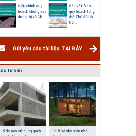
Điều chỉnh quy
Bản vẽ Hồ sơ
Điều chỉn
hoạch chung xây
quy hoạch tổng
hoạch ch
dựng thị xã Ch...
thể Thủ đô Hà
thành phố
Nội...
Dươn...
Gửi yêu cầu tài liệu. TẠI ĐÂY
óc tư vấn
Giải pháp xử lý thấm
Biệt thự phố có bể bơi