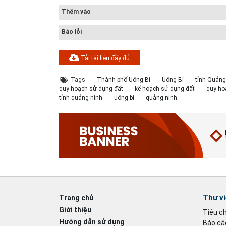
Thêm vào
Báo lỗi
Tải tài liệu đầy đủ
Tags
Thành phố Uông Bí
Uông Bí
tỉnh Quảng
quy hoạch sử dụng đất
kế hoạch sử dụng đất
quy ho
tỉnh quảng ninh
uông bí
quảng ninh
Thư v
Trang chủ
Giới thiệu
Tiêu c
Hướng dẫn sử dụng
Báo cáo