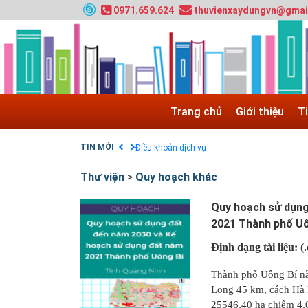
0971.659.624
thuvienxaydungvn@gmai
HƯỚNG DẪN THANH TOÁN VNPAY TRÊN WEB
Tuyển sinh 2024, Khoa kỹ thuật hạ tầng và môi
Quy hoạch chung hệ thống đê điều thành phố 
GIAO LƯU TRỰC TUYẾN - TƯ VẤN TUYỂN SINH
Nạp EP vào tài khoản bằng thẻ cào điện thoại
Trang chủ
Giới thiệu
T
Tuyển sinh 2025, Khoa kỹ thuật hạ tầng và môi
Chính sách thanh toán
TIN MỚI
Điều khoản dịch vụ
Thư viện
>
Quy hoạch khác
Quy hoạch sử dụng
2021 Thành phố Uô
Định dạng tài liệu: (
Thành phố Uông Bí nằ
Long 45 km, cách Hà N
25546,40 ha chiếm 4,03