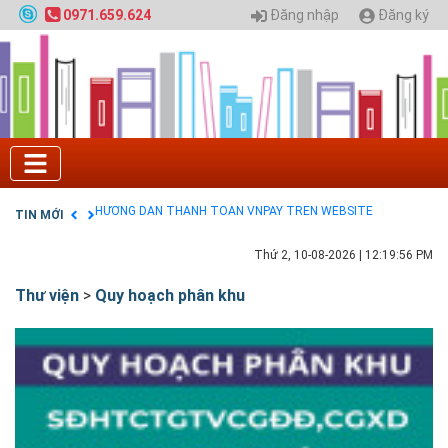
Nội
Đăng nhập
Đăng ký
0971.659.624
GIAO LƯU TRỰC TUYẾN - TƯ VẤN TUYỂN SINH ĐẠI
HỌC CHÍNH QUY ĐẠI HỌC KIẾN TRÚC NĂM 2020 -
SỐ 02
Nạp EP vào tài khoản bằng thẻ cào điện thoại
Tuyển sinh 2025, Khoa kỹ thuật hạ tầng và môi
trường đô thị - Đại học Kiến trúc Hà Nội
Chính sách thanh toán
Điều khoản dịch vụ
HƯỚNG DẪN THANH TOÁN VNPAY TRÊN WEBSITE
TIN MỚI
Tuyển sinh 2024, Khoa kỹ thuật hạ tầng và môi
trường đô thị - Đại học Kiến trúc Hà Nội
Thứ 2, 10-08-2026
|
12:19:57 PM
Thư viện
>
Quy hoạch phân khu