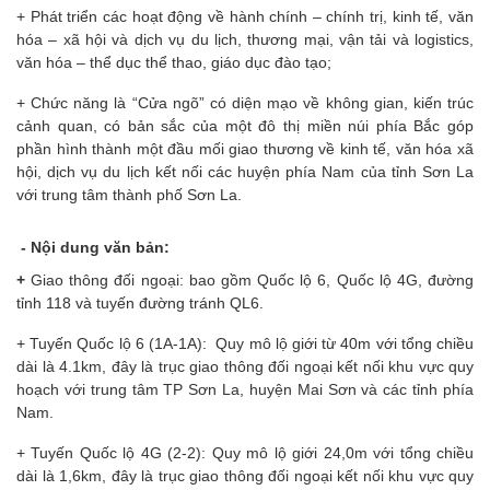
+ Phát triển các hoạt động về hành chính – chính trị, kinh tế, văn
hóa – xã hội và dịch vụ du lịch, thương mại, vận tải và logistics,
văn hóa – thể dục thể thao, giáo dục đào tạo;
+ Chức năng là “Cửa ngõ” có diện mạo về không gian, kiến trúc
cảnh quan, có bản sắc của một đô thị miền núi phía Bắc góp
phần hình thành một đầu mối giao thương về kinh tế, văn hóa xã
hội, dịch vụ du lịch kết nối các huyện phía Nam của tỉnh Sơn La
với trung tâm thành phố Sơn La.
- Nội dung văn bản:
+
Giao thông đối ngoại:
bao gồm Quốc lộ 6, Quốc lộ 4G, đường
tỉnh 118 và tuyến đường tránh QL6.
+ Tuyến Quốc lộ 6 (1A-1A): Quy mô lộ giới từ 40m với tổng chiều
dài là 4.1km, đây là trục giao thông đối ngoại kết nối khu vực quy
hoạch với trung tâm TP Sơn La, huyện Mai Sơn và các tỉnh phía
Nam.
+ Tuyến Quốc lộ 4G (2-2): Quy mô lộ giới 24,0m với tổng chiều
dài là 1,6km, đây là trục giao thông đối ngoại kết nối khu vực quy