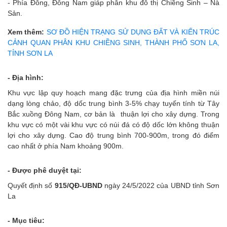
- Phía Đông, Đông Nam giáp phân khu đô thị Chiềng Sinh – Nà
Sản.
Xem thêm:
SƠ ĐỒ HIỆN TRẠNG SỬ DỤNG ĐẤT VÀ KIẾN TRÚC
CẢNH QUAN PHÂN KHU CHIỀNG SINH, THÀNH PHỐ SƠN LA,
TỈNH SƠN LA
- Địa hình:
Khu vực lập quy hoạch mang đặc trưng của địa hình miền núi
dạng lòng chảo, độ dốc trung bình 3-5% chạy tuyến tính từ Tây
Bắc xuồng Đông Nam, cơ bản là thuận lợi cho xây dựng. Trong
khu vực có một vài khu vực có núi đá có độ dốc lớn không thuận
lợi cho xây dựng. Cao độ trung bình 700-900m, trong đó điểm
cao nhất ở phía Nam khoảng 900m.
- Được phê duyệt tại:
Quyết định số
915/QĐ-UBND
ngày 24/5/2022 của UBND tỉnh Sơn
La
- Mục tiêu: