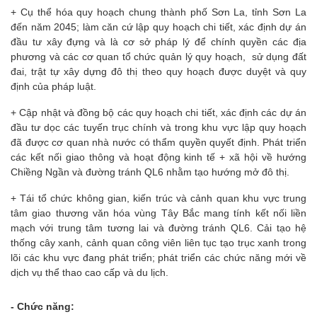
+ Cụ thể hóa quy hoạch chung thành phố Sơn La, tỉnh Sơn La
đến năm 2045; làm căn cứ lập quy hoạch chi tiết, xác định dự án
đầu tư xây đựng và là cơ sở pháp lý để chính quyền các địa
phương và các cơ quan tổ chức quản lý quy hoạch, sử dụng đất
đai, trật tự xây dựng đô thị theo quy hoạch được duyệt và quy
định của pháp luật.
+ Cập nhật và đồng bộ các quy hoạch chi tiết, xác định các dự án
đầu tư dọc các tuyến trục chính và trong khu vực lập quy hoạch
đã được cơ quan nhà nước có thẩm quyền quyết định. Phát triển
các kết nối giao thông và hoạt động kinh tế + xã hội về hướng
Chiềng Ngần và đường tránh QL6 nhằm tạo hướng mở đô thị.
+ Tái tổ chức không gian, kiến trúc và cảnh quan khu vực trung
tâm giao thương văn hóa vùng Tây Bắc mang tính kết nối liền
mạch với trung tâm tương lai và đường tránh QL6. Cải tạo hệ
thống cây xanh, cảnh quan công viên liên tục tạo trục xanh trong
lõi các khu vực đang phát triển; phát triển các chức năng mới về
dịch vụ thể thao cao cấp và du lịch.
- Chức năng: