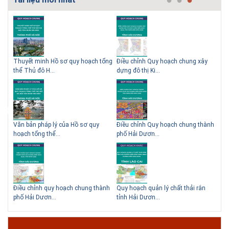
- Đại học Kiến trúc...
Thông tin tuyển sinh đại học 2025 Khoa kỹ thuật hạ tầng và môi trường
đô thị - Đại học Kiến trúc Hà Nội Tuyển sinh đại học với 280 chỉ tiêu, thời
gian đào tạo 4,5 năm
 QHC
Thuyết minh Hồ sơ quy hoạch tổng
Điều chỉnh Quy hoạch chung xây
Qu
thể Thủ đô H...
dựng đô thị Ki...
Nam
ạch
Văn bản pháp lý của Hồ sơ quy
Điều chỉnh Quy hoạch chung thành
Qu
hoạch tổng thể...
phố Hải Dươn...
Kim
hể
Điều chỉnh quy hoạch chung thành
Quy hoạch quản lý chất thải rắn
Qu
phố Hải Dươn...
tỉnh Hải Dươn...
Gia