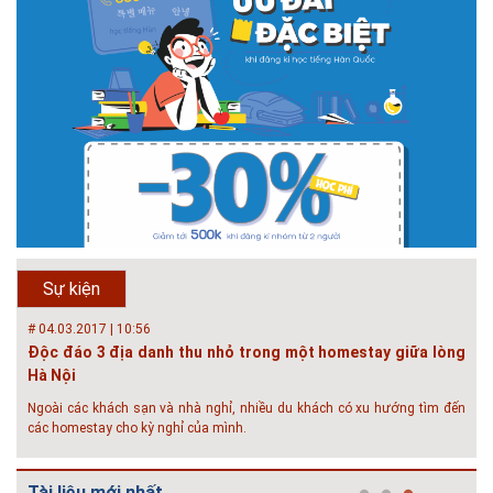
Hội thảo quốc tế ''Xây dựng đô thị thông minh – Hướng đến
phát triển bền vững” /...
Phát triển đô thị thông minh và bền vững đang là mục tiêu của rất nhiều
thành phố trên thế giới. Tại Việt Nam, đã có gần 20 tỉnh, thành phố trên
toàn quốc đang triển khai hoặc khởi động các đề án về đô thị thông
minh. Vi...
# 23.06.2018 | 15:37
Hội thảo về sàn bê tông chất lượng cao tại Hà Nội và TP Hồ
Chí Minh
Hội thảo “Sàn bê tông chất lượng cao – công nghệ mới nhất tại Châu Âu
& Mỹ và các vấn đề áp dụng tại Việt Nam” được tổ chức bởi HOUSELINK
sẽ diễn ra vào 14h00 ngày 26/06/2018 tại Khách sạn Pan Pacific, Hà Nội
Sự kiện
và ngày 28/...
# 04.03.2017 | 10:56
Độc đáo 3 địa danh thu nhỏ trong một homestay giữa lòng
Hà Nội
Ngoài các khách sạn và nhà nghỉ, nhiều du khách có xu hướng tìm đến
các homestay cho kỳ nghỉ của mình.
# 05.04.2025 | 17:16
Tuyển sinh 2025, Khoa kỹ thuật hạ tầng và môi trường đô thị
Tài liệu mới nhất