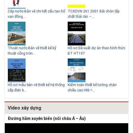
g
Cấp nước-Bản vẽ chi tiết cấu tạo hố
TCXDVN 261:2001 Bãi chôn lấp
Bản
Những ngôi nhà một tầng ít
Lý do nên sử dụng gạch block
van đồng...
chất thải rắn –...
D60
tiền vẫn đẹp
để xây nhà
Thoát nước-Bản vẽ thiết kế kỹ
Hồ sơ Đề xuất dự án theo hình thức
Gia
thuật cống tròn...
BT HT107
khe
Thiết kế nhà siêu nhỏ độc đáo
Hồ sơ mẫu bản vẽ thiết kế hệ thống
Kiểm toán thiết kế tường chắn
Bản
cấp điện b...
chiều cao Htb =...
đá 
Video xây dựng
Đường hầm xuyên biển (nối châu Á – Âu)