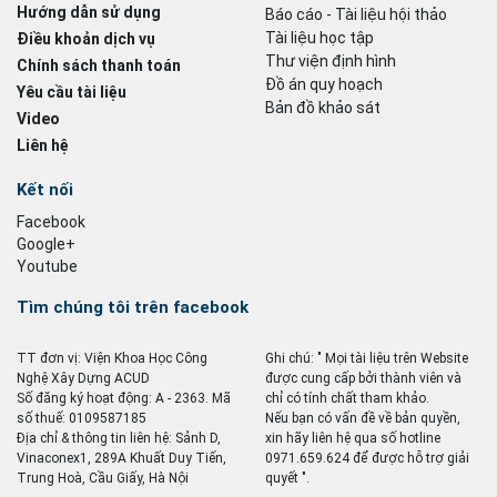
Hướng dẫn sử dụng
Báo cáo - Tài liệu hội thảo
Tài liệu học tập
Điều khoản dịch vụ
Thư viện định hình
Chính sách thanh toán
Đồ án quy hoạch
Yêu cầu tài liệu
Bản đồ khảo sát
Video
Liên hệ
Kết nối
Facebook
Google+
Youtube
Tìm chúng tôi trên facebook
TT đơn vị: Viện Khoa Học Công
Ghi chú: " Mọi tài liệu trên Website
Nghệ Xây Dựng ACUD
được cung cấp bởi thành viên và
Số đăng ký hoạt động: A - 2363. Mã
chỉ có tính chất tham khảo.
số thuế: 0109587185
Nếu bạn có vấn đề về bản quyền,
Địa chỉ & thông tin liên hệ: Sảnh D,
xin hãy liên hệ qua số hotline
Vinaconex1, 289A Khuất Duy Tiến,
0971.659.624 để được hỗ trợ giải
Trung Hoà, Cầu Giấy, Hà Nội
quyết ".