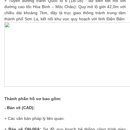
+ Tuyến đường tránh Quốc lộ 6 (1B-1B) : dự kiến kết nối với
đường cao tốc Hòa Bình – Mộc Châu): Quy mô lộ giới 42,0m với
chiều dài khoảng 7km, đây là trục giao thông tránh trung tâm
thành phố Sơn La, kết nối khu vực quy hoạch với tỉnh Điện Biên.
Thành phần hồ sơ bao gồm:
- Bản vẽ (CAD):
+ Các văn bản pháp lý liên quan.
+
Bản vẽ QH-06A:
Sơ đồ quy hoạch hệ thống công trình giao