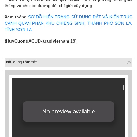
thông và chỉ giới đường đỏ, chỉ giới xây dựng
Xem thêm:
SƠ ĐỒ HIỆN TRẠNG SỬ DỤNG ĐẤT VÀ KIẾN TRÚC
CẢNH QUAN PHÂN KHU CHIỀNG SINH, THÀNH PHỐ SƠN LA,
TỈNH SƠN LA
(HuyCuongACUD-acudvietnam 19)
Nội dung tóm tắt