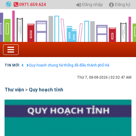
Đăng nhập
Đăng ký
0971.659.624
Tuyển sinh 2025, Khoa kỹ thuật hạ tầng và môi
trường đô thị - Đại học Kiến trúc Hà Nội
Chính sách thanh toán
Điều khoản dịch vụ
HƯỚNG DẪN THANH TOÁN VNPAY TRÊN WEBSITE
Tuyển sinh 2024, Khoa kỹ thuật hạ tầng và môi
trường đô thị - Đại học Kiến trúc Hà Nội
Quy hoạch chung hệ thống đê điều thành phố Hà
Nội
TIN MỚI
GIAO LƯU TRỰC TUYẾN - TƯ VẤN TUYỂN SINH ĐẠI
HỌC CHÍNH QUY ĐẠI HỌC KIẾN TRÚC NĂM 2020 -
SỐ 02
Thứ 7, 08-08-2026
|
02:02:47 AM
Nạp EP vào tài khoản bằng thẻ cào điện thoại
Thư viện
>
Quy hoạch tỉnh