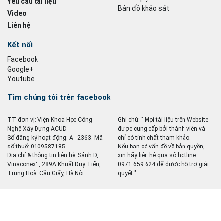
Yêu cầu tài liệu
Bản đồ khảo sát
Video
Liên hệ
Kết nối
Facebook
Google+
Youtube
Tìm chúng tôi trên facebook
TT đơn vị: Viện Khoa Học Công
Ghi chú: " Mọi tài liệu trên Website
Nghệ Xây Dựng ACUD
được cung cấp bởi thành viên và
Số đăng ký hoạt động: A - 2363. Mã
chỉ có tính chất tham khảo.
số thuế: 0109587185
Nếu bạn có vấn đề về bản quyền,
Địa chỉ & thông tin liên hệ: Sảnh D,
xin hãy liên hệ qua số hotline
Vinaconex1, 289A Khuất Duy Tiến,
0971.659.624 để được hỗ trợ giải
Trung Hoà, Cầu Giấy, Hà Nội
quyết ".