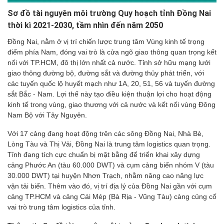
Sơ đồ tài nguyên môi trường Quy hoạch tỉnh Đồng Nai
thời kì 2021-2030, tầm nhìn đến năm 2050
Đồng Nai, nằm ở vị trí chiến lược trung tâm Vùng kinh tế trọng
điểm phía Nam, đóng vai trò là cửa ngõ giao thông quan trọng kết
nối với TP.HCM, đô thị lớn nhất cả nước. Tỉnh sở hữu mạng lưới
giao thông đường bộ, đường sắt và đường thủy phát triển, với
các tuyến quốc lộ huyết mạch như 1A, 20, 51, 56 và tuyến đường
sắt Bắc - Nam. Lợi thế này tạo điều kiện thuận lợi cho hoạt động
kinh tế trong vùng, giao thương với cả nước và kết nối vùng Đông
Nam Bộ với Tây Nguyên.
Với 17 cảng đang hoạt động trên các sông Đồng Nai, Nhà Bè,
Lòng Tàu và Thị Vải, Đồng Nai là trung tâm logistics quan trọng.
Tỉnh đang tích cực chuẩn bị mặt bằng để triển khai xây dựng
cảng Phước An (tàu 60.000 DWT) và cụm cảng biển nhóm V (tàu
30.000 DWT) tại huyện Nhơn Trạch, nhằm nâng cao năng lực
vận tải biển. Thêm vào đó, vị trí địa lý của Đồng Nai gần với cụm
cảng TP.HCM và cảng Cái Mép (Bà Rịa - Vũng Tàu) càng củng cố
vai trò trung tâm logistics của tỉnh.