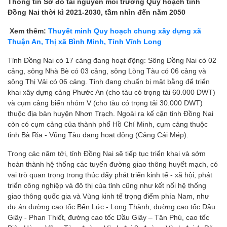
Thông tin Sơ đồ tài nguyên môi trường Quy hoạch tỉnh
Đồng Nai thời kì 2021-2030, tầm nhìn đến năm 2050
Xem thêm:
Thuyết minh Quy hoạch chung xây dựng xã
Thuận An, Thị xã Bình Minh, Tỉnh Vĩnh Long
Tỉnh Đồng Nai có 17 cảng đang hoạt động: Sông Đồng Nai có 02
cảng, sông Nhà Bè có 03 cảng, sông Lòng Tàu có 06 cảng và
sông Thị Vải có 06 cảng. Tỉnh đang chuẩn bị mặt bằng để triển
khai xây dựng cảng Phước An (cho tàu có trọng tải 60.000 DWT)
và cụm cảng biển nhóm V (cho tàu có trọng tải 30.000 DWT)
thuộc địa bàn huyện Nhơn Trạch. Ngoài ra kế cận tỉnh Đồng Nai
còn có cụm cảng của thành phố Hồ Chí Minh, cụm cảng thuộc
tỉnh Bà Rịa - Vũng Tàu đang hoạt động (Cảng Cái Mép).
Trong các năm tới, tỉnh Đồng Nai sẽ tiếp tục triển khai và sớm
hoàn thành hệ thống các tuyến đường giao thông huyết mạch, có
vai trò quan trọng trong thúc đẩy phát triển kinh tế - xã hội, phát
triển công nghiệp và đô thị của tỉnh cũng như kết nối hệ thống
giao thông quốc gia và Vùng kinh tế trọng điểm phía Nam, như
dự án đường cao tốc Bến Lức - Long Thành, đường cao tốc Dầu
Giây - Phan Thiết, đường cao tốc Dầu Giây – Tân Phú, cao tốc