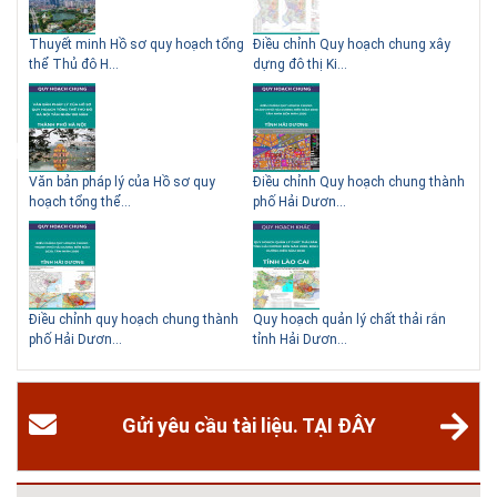
thành phố trên thế giới. Tại Việt Nam, đã có gần 20 tỉnh, thành phố trên
toàn quốc đang triển khai hoặc khởi động các đề án về đô thị thông
 QHC
Thuyết minh Hồ sơ quy hoạch tổng
Điều chỉnh Quy hoạch chung xây
Qu
minh. Vi...
thể Thủ đô H...
dựng đô thị Ki...
Nam
# 23.06.2018 | 15:37
Hội thảo về sàn bê tông chất lượng cao tại Hà Nội và TP Hồ
Chí Minh
Hội thảo “Sàn bê tông chất lượng cao – công nghệ mới nhất tại Châu Âu
ạch
Văn bản pháp lý của Hồ sơ quy
Điều chỉnh Quy hoạch chung thành
Qu
& Mỹ và các vấn đề áp dụng tại Việt Nam” được tổ chức bởi HOUSELINK
hoạch tổng thể...
phố Hải Dươn...
Kim
sẽ diễn ra vào 14h00 ngày 26/06/2018 tại Khách sạn Pan Pacific, Hà Nội
và ngày 28/...
# 04.03.2017 | 10:56
Độc đáo 3 địa danh thu nhỏ trong một homestay giữa lòng
Hà Nội
hể
Điều chỉnh quy hoạch chung thành
Quy hoạch quản lý chất thải rắn
Qu
Ngoài các khách sạn và nhà nghỉ, nhiều du khách có xu hướng tìm đến
phố Hải Dươn...
tỉnh Hải Dươn...
Gia
các homestay cho kỳ nghỉ của mình.
Gửi yêu cầu tài liệu. TẠI ĐÂY