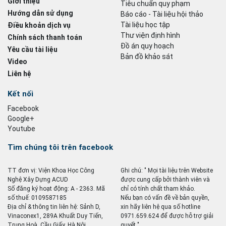
Giới thiệu
Tiêu chuẩn quy phạm
Hướng dẫn sử dụng
Báo cáo - Tài liệu hội thảo
Tài liệu học tập
Điều khoản dịch vụ
Thư viện định hình
Chính sách thanh toán
Đồ án quy hoạch
Yêu cầu tài liệu
Bản đồ khảo sát
Video
Liên hệ
Kết nối
Facebook
Google+
Youtube
Tìm chúng tôi trên facebook
TT đơn vị: Viện Khoa Học Công
Ghi chú: " Mọi tài liệu trên Website
Nghệ Xây Dựng ACUD
được cung cấp bởi thành viên và
Số đăng ký hoạt động: A - 2363. Mã
chỉ có tính chất tham khảo.
số thuế: 0109587185
Nếu bạn có vấn đề về bản quyền,
Địa chỉ & thông tin liên hệ: Sảnh D,
xin hãy liên hệ qua số hotline
Vinaconex1, 289A Khuất Duy Tiến,
0971.659.624 để được hỗ trợ giải
Trung Hoà, Cầu Giấy, Hà Nội
quyết ".