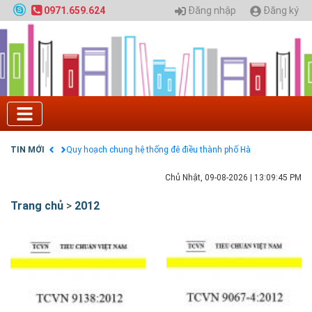
Đăng nhập
Đăng ký
0971.659.624
Tuyển sinh 2025, Khoa kỹ thuật hạ tầng và môi
trường đô thị - Đại học Kiến trúc Hà Nội
Chính sách thanh toán
Điều khoản dịch vụ
HƯỚNG DẪN THANH TOÁN VNPAY TRÊN WEBSITE
Tuyển sinh 2024, Khoa kỹ thuật hạ tầng và môi
trường đô thị - Đại học Kiến trúc Hà Nội
TIN MỚI
Quy hoạch chung hệ thống đê điều thành phố Hà
Nội
GIAO LƯU TRỰC TUYẾN - TƯ VẤN TUYỂN SINH ĐẠI
Chủ Nhật, 09-08-2026
|
13:09:45 PM
HỌC CHÍNH QUY ĐẠI HỌC KIẾN TRÚC NĂM 2020 -
SỐ 02
Trang chủ
>
2012
Nạp EP vào tài khoản bằng thẻ cào điện thoại