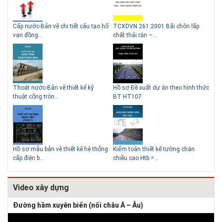
g
Cấp nước-Bản vẽ chi tiết cấu tạo hố
TCXDVN 261:2001 Bãi chôn lấp
Bản
Lý do nên sử dụng gạch block
Thiết kế nhà siêu nhỏ độc đáo
van đồng...
chất thải rắn –...
D60
để xây nhà
Thoát nước-Bản vẽ thiết kế kỹ
Hồ sơ Đề xuất dự án theo hình thức
Gia
thuật cống tròn...
BT HT107
khe
Giải pháp xử lý thấm chân
tường
Hồ sơ mẫu bản vẽ thiết kế hệ thống
Kiểm toán thiết kế tường chắn
Bản
cấp điện b...
chiều cao Htb =...
đá 
Video xây dựng
Đường hầm xuyên biển (nối châu Á – Âu)