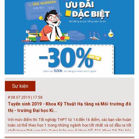
# 05.04.2025 | 17:16
Tuyển sinh 2025, Khoa kỹ thuật hạ tầng và môi trường đô thị
- Đại học Kiến trúc...
Thông tin tuyển sinh đại học 2025 Khoa kỹ thuật hạ tầng và môi trường
đô thị - Đại học Kiến trúc Hà Nội Tuyển sinh đại học với 280 chỉ tiêu, thời
gian đào tạo 4,5 năm
# 05.04.2020 | 20:30
GIAO LƯU TRỰC TUYẾN - TƯ VẤN TUYỂN SINH ĐẠI HỌC
CHÍNH QUY ĐẠI HỌC KIẾN TRÚC NĂM...
Năm nay, kỳ thi THPT quốc gia dự kiến diễn ra vào tháng 8. Trường Đại
học Kiến trúc Hà Nội chúc các bạn học sinh cuối cấp ôn thi thật tốt MỜI
QUÝ PHỤ HUYNH VÀ CÁC EM ĐÓN XEM GIAO LƯU TRỰC TUYẾN "TƯ
Sự kiện
VẤN TUYỂN SINH ĐẠI H...
# 08.07.2019 | 17:58
Tuyến sinh 2019 - Khoa Kỹ Thuật Hạ tầng và Môi trường đô
thị - trường Đại học Ki...
Với mức điểm thi Tốt nghiệp THPT từ 14 đến 16 điểm, các bạn vẫn hoàn
toàn có thể theo học 1 trong những ngành học tốt nhất và có đầu ra tốt
nhất trong lĩnh vực Xây Dựng hiện nay ở khoa ĐÔ THỊ. Khoa Đô Thị bảo
đảm 100% t...