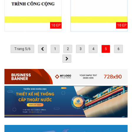
10 EP
10 EP
Trang 5/6
1
2
3
4
5
6