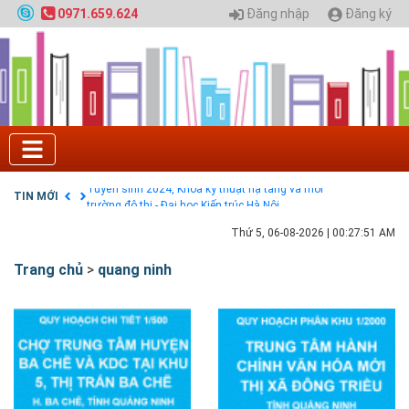
Đăng nhập
Đăng ký
0971.659.624
Tuyển sinh 2025, Khoa kỹ thuật hạ tầng và môi
trường đô thị - Đại học Kiến trúc Hà Nội
Chính sách thanh toán
Điều khoản dịch vụ
HƯỚNG DẪN THANH TOÁN VNPAY TRÊN WEBSITE
Tuyển sinh 2024, Khoa kỹ thuật hạ tầng và môi
trường đô thị - Đại học Kiến trúc Hà Nội
TIN MỚI
Quy hoạch chung hệ thống đê điều thành phố Hà
Nội
GIAO LƯU TRỰC TUYẾN - TƯ VẤN TUYỂN SINH ĐẠI
Thứ 5, 06-08-2026
|
00:27:52 AM
HỌC CHÍNH QUY ĐẠI HỌC KIẾN TRÚC NĂM 2020 -
SỐ 02
Trang chủ
>
quang ninh
Nạp EP vào tài khoản bằng thẻ cào điện thoại