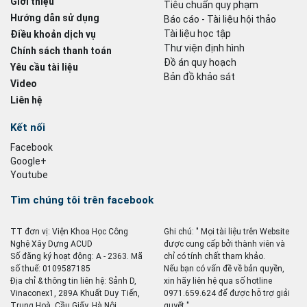
Giới thiệu
Tiêu chuẩn quy phạm
Hướng dẫn sử dụng
Báo cáo - Tài liệu hội thảo
Tài liệu học tập
Điều khoản dịch vụ
Thư viện định hình
Chính sách thanh toán
Đồ án quy hoạch
Yêu cầu tài liệu
Bản đồ khảo sát
Video
Liên hệ
Kết nối
Facebook
Google+
Youtube
Tìm chúng tôi trên facebook
TT đơn vị: Viện Khoa Học Công
Ghi chú: " Mọi tài liệu trên Website
Nghệ Xây Dựng ACUD
được cung cấp bởi thành viên và
Số đăng ký hoạt động: A - 2363. Mã
chỉ có tính chất tham khảo.
số thuế: 0109587185
Nếu bạn có vấn đề về bản quyền,
Địa chỉ & thông tin liên hệ: Sảnh D,
xin hãy liên hệ qua số hotline
Vinaconex1, 289A Khuất Duy Tiến,
0971.659.624 để được hỗ trợ giải
Trung Hoà, Cầu Giấy, Hà Nội
quyết ".