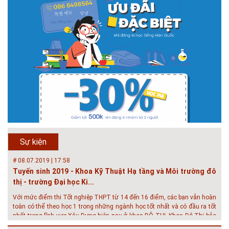
# 05.04.2025 | 17:16
Tuyển sinh 2025, Khoa kỹ thuật hạ tầng và môi trường đô thị
- Đại học Kiến trúc...
Thông tin tuyển sinh đại học 2025 Khoa kỹ thuật hạ tầng và môi trường
đô thị - Đại học Kiến trúc Hà Nội Tuyển sinh đại học với 280 chỉ tiêu, thời
gian đào tạo 4,5 năm
# 05.04.2020 | 20:30
GIAO LƯU TRỰC TUYẾN - TƯ VẤN TUYỂN SINH ĐẠI HỌC
CHÍNH QUY ĐẠI HỌC KIẾN TRÚC NĂM...
Năm nay, kỳ thi THPT quốc gia dự kiến diễn ra vào tháng 8. Trường Đại
học Kiến trúc Hà Nội chúc các bạn học sinh cuối cấp ôn thi thật tốt MỜI
QUÝ PHỤ HUYNH VÀ CÁC EM ĐÓN XEM GIAO LƯU TRỰC TUYẾN "TƯ
Sự kiện
VẤN TUYỂN SINH ĐẠI H...
# 08.07.2019 | 17:58
Tuyến sinh 2019 - Khoa Kỹ Thuật Hạ tầng và Môi trường đô
thị - trường Đại học Ki...
Với mức điểm thi Tốt nghiệp THPT từ 14 đến 16 điểm, các bạn vẫn hoàn
toàn có thể theo học 1 trong những ngành học tốt nhất và có đầu ra tốt
nhất trong lĩnh vực Xây Dựng hiện nay ở khoa ĐÔ THỊ. Khoa Đô Thị bảo
đảm 100% t...