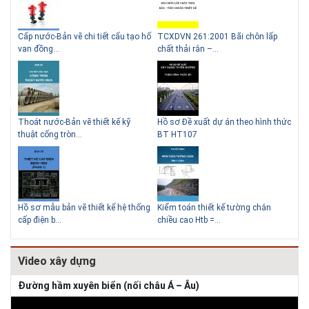
g
Cấp nước-Bản vẽ chi tiết cấu tạo hố
TCXDVN 261:2001 Bãi chôn lấp
Bản
Lý do nên sử dụng gạch block
Thiết kế nhà siêu nhỏ độc đáo
van đồng...
chất thải rắn –...
D60
để xây nhà
Thoát nước-Bản vẽ thiết kế kỹ
Hồ sơ Đề xuất dự án theo hình thức
Gia
thuật cống tròn...
BT HT107
khe
Giải pháp xử lý thấm chân
tường
Hồ sơ mẫu bản vẽ thiết kế hệ thống
Kiểm toán thiết kế tường chắn
Bản
cấp điện b...
chiều cao Htb =...
đá 
Video xây dựng
Đường hầm xuyên biển (nối châu Á – Âu)