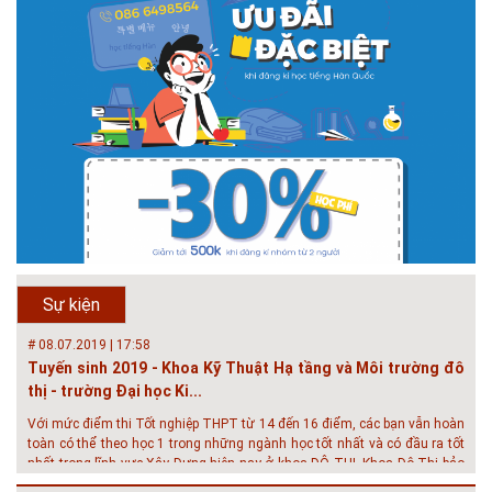
# 05.04.2025 | 17:16
Tuyển sinh 2025, Khoa kỹ thuật hạ tầng và môi trường đô thị
- Đại học Kiến trúc...
Thông tin tuyển sinh đại học 2025 Khoa kỹ thuật hạ tầng và môi trường
đô thị - Đại học Kiến trúc Hà Nội Tuyển sinh đại học với 280 chỉ tiêu, thời
gian đào tạo 4,5 năm
# 05.04.2020 | 20:30
GIAO LƯU TRỰC TUYẾN - TƯ VẤN TUYỂN SINH ĐẠI HỌC
CHÍNH QUY ĐẠI HỌC KIẾN TRÚC NĂM...
Năm nay, kỳ thi THPT quốc gia dự kiến diễn ra vào tháng 8. Trường Đại
học Kiến trúc Hà Nội chúc các bạn học sinh cuối cấp ôn thi thật tốt MỜI
QUÝ PHỤ HUYNH VÀ CÁC EM ĐÓN XEM GIAO LƯU TRỰC TUYẾN "TƯ
Sự kiện
VẤN TUYỂN SINH ĐẠI H...
# 08.07.2019 | 17:58
Tuyến sinh 2019 - Khoa Kỹ Thuật Hạ tầng và Môi trường đô
thị - trường Đại học Ki...
Với mức điểm thi Tốt nghiệp THPT từ 14 đến 16 điểm, các bạn vẫn hoàn
toàn có thể theo học 1 trong những ngành học tốt nhất và có đầu ra tốt
nhất trong lĩnh vực Xây Dựng hiện nay ở khoa ĐÔ THỊ. Khoa Đô Thị bảo
đảm 100% t...