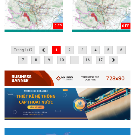
0 EP
0 EP
Trang 1/17
1
2
3
4
5
6
7
8
9
10
...
16
17