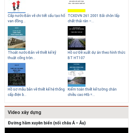
g
Cấp nước-Bản vẽ chi tiết cấu tạo hố
TCXDVN 261:2001 Bãi chôn lấp
Bản
Lý do nên sử dụng gạch block
Thiết kế nhà siêu nhỏ độc đáo
van đồng...
chất thải rắn –...
D60
để xây nhà
Thoát nước-Bản vẽ thiết kế kỹ
Hồ sơ Đề xuất dự án theo hình thức
Gia
thuật cống tròn...
BT HT107
khe
Giải pháp xử lý thấm chân
tường
Hồ sơ mẫu bản vẽ thiết kế hệ thống
Kiểm toán thiết kế tường chắn
Bản
cấp điện b...
chiều cao Htb =...
đá 
Video xây dựng
Đường hầm xuyên biển (nối châu Á – Âu)