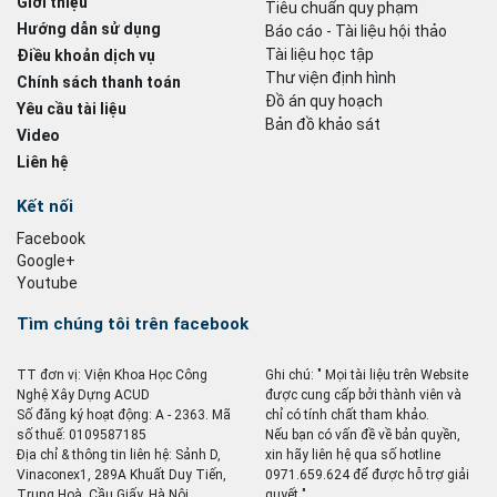
Giới thiệu
Tiêu chuẩn quy phạm
Hướng dẫn sử dụng
Báo cáo - Tài liệu hội thảo
Tài liệu học tập
Điều khoản dịch vụ
Thư viện định hình
Chính sách thanh toán
Đồ án quy hoạch
Yêu cầu tài liệu
Bản đồ khảo sát
Video
Liên hệ
Kết nối
Facebook
Google+
Youtube
Tìm chúng tôi trên facebook
TT đơn vị: Viện Khoa Học Công
Ghi chú: " Mọi tài liệu trên Website
Nghệ Xây Dựng ACUD
được cung cấp bởi thành viên và
Số đăng ký hoạt động: A - 2363. Mã
chỉ có tính chất tham khảo.
số thuế: 0109587185
Nếu bạn có vấn đề về bản quyền,
Địa chỉ & thông tin liên hệ: Sảnh D,
xin hãy liên hệ qua số hotline
Vinaconex1, 289A Khuất Duy Tiến,
0971.659.624 để được hỗ trợ giải
Trung Hoà, Cầu Giấy, Hà Nội
quyết ".