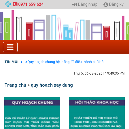
Đăng nhập
Đăng ký
0971.659.624
Tuyển sinh 2025, Khoa kỹ thuật hạ tầng và môi
trường đô thị - Đại học Kiến trúc Hà Nội
Chính sách thanh toán
Điều khoản dịch vụ
HƯỚNG DẪN THANH TOÁN VNPAY TRÊN WEBSITE
Tuyển sinh 2024, Khoa kỹ thuật hạ tầng và môi
trường đô thị - Đại học Kiến trúc Hà Nội
TIN MỚI
Quy hoạch chung hệ thống đê điều thành phố Hà
Nội
GIAO LƯU TRỰC TUYẾN - TƯ VẤN TUYỂN SINH ĐẠI
Thứ 5, 06-08-2026
|
19:49:35 PM
HỌC CHÍNH QUY ĐẠI HỌC KIẾN TRÚC NĂM 2020 -
SỐ 02
Trang chủ
>
quy hoach xay dung
Nạp EP vào tài khoản bằng thẻ cào điện thoại