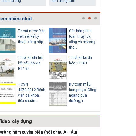
chân tường
làm trung tâm
em nhiều nhất
Thoát nước-Bản
Các bảng tính
Cấp nước
vẽ thiết kế kỹ
toán thủy lực
chi tiết c
thuật cống hộp...
cống và mương
hố van đồ
tho...
Thiết kế chi tiết
Thiết kế kè đá
Thoát nư
Những ngôi nhà một
Lý do nên sử dụng gạch
kết cấu bó vỉa
hộc HT161
vẽ thiết k
tầng ít tiền vẫn đẹp
block để xây nhà
HT162
thuật cống
TCVN
Dự toán mẫu
Hồ sơ mẫ
4470:2012 Bệnh
hạng mục: Cống
vẽ thiết k
viện đa khoa,
ngang qua
thống cấp
tiêu chuẩn...
đường, r...
b...
Video xây dựng
Thiết kế nhà siêu nhỏ
độc đáo
ường hầm xuyên biển (nối châu Á – Âu)