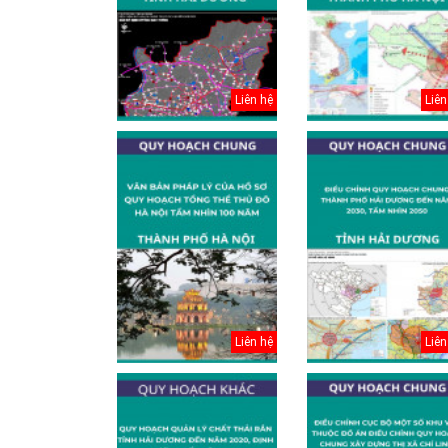
Điều chỉnh quy
hoạch chung
thành phố Hải
Dươn...
Liên hệ
Liên
Liên hệ
Liên