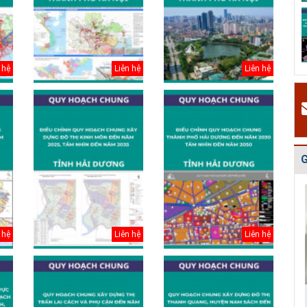
H
Quy hoạch quản
Quy hoạch xây
Quy hoạch tổng
P
lý chất thải rắn
dựng vùng
thể phát triển
c
tỉnh Hải Dươn...
huyện Gia Lộc
mạng lưới cấp
g
n...
k
 hệ
Liên hệ
Liên hệ
#
H
v
H
t
t
G
2
#
Đ
g
 hệ
Liên hệ
Liên hệ
N
h