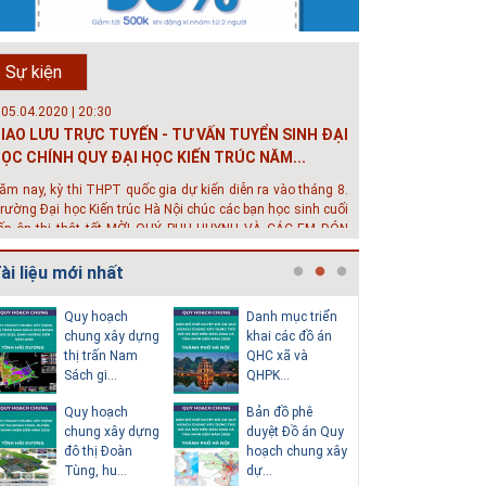
rường đô thị - Đại học Kiến trúc...
hông tin tuyển sinh đại học 2025 Khoa kỹ thuật hạ tầng và
ôi trường đô thị - Đại học Kiến trúc Hà Nội Tuyển sinh đại
Sự kiện
ọc với 280 chỉ tiêu, thời gian đào tạo 4,5 năm
 05.04.2020 | 20:30
IAO LƯU TRỰC TUYẾN - TƯ VẤN TUYỂN SINH ĐẠI
ỌC CHÍNH QUY ĐẠI HỌC KIẾN TRÚC NĂM...
ăm nay, kỳ thi THPT quốc gia dự kiến diễn ra vào tháng 8.
rường Đại học Kiến trúc Hà Nội chúc các bạn học sinh cuối
ấp ôn thi thật tốt MỜI QUÝ PHỤ HUYNH VÀ CÁC EM ĐÓN
EM GIAO LƯU TRỰC TUYẾN "TƯ VẤN TUYỂN SINH ĐẠI H...
ài liệu mới nhất
 08.07.2019 | 17:58
uyến sinh 2019 - Khoa Kỹ Thuật Hạ tầng và Môi
Quy hoạch
Danh mục triển
Thuyết m
rường đô thị - trường Đại học Ki...
chung xây dựng
khai các đồ án
sơ quy h
thị trấn Nam
QHC xã và
tổng thể
ới mức điểm thi Tốt nghiệp THPT từ 14 đến 16 điểm, các
Sách gi...
QHPK...
H...
ạn vẫn hoàn toàn có thể theo học 1 trong những ngành
ọc tốt nhất và có đầu ra tốt nhất trong lĩnh vực Xây Dựng
Quy hoạch
Bản đồ phê
Văn bản p
iện nay ở khoa ĐÔ THỊ. Khoa Đô Thị bảo đảm 100% t...
chung xây dựng
duyệt Đồ án Quy
của Hồ s
 26.06.2018 | 10:57
đô thị Đoàn
hoạch chung xây
hoạch tổn
ội thảo quốc tế ''Xây dựng đô thị thông minh –
Tùng, hu...
dự...