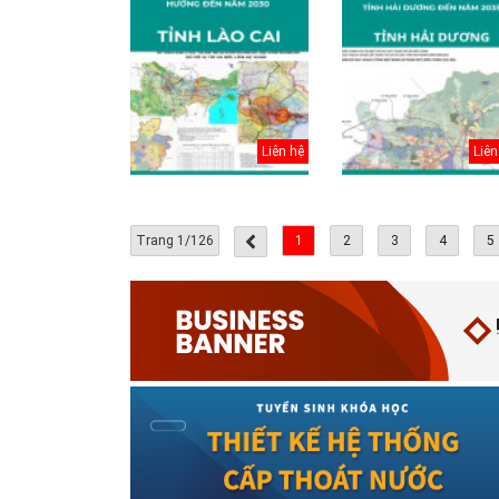
Cấp nước-Bản vẽ
chi tiết cấu tạo
Liên hệ
Liên
hố van đồng...
Thoát nước-Bản
vẽ thiết kế kỹ
Trang 1/126
1
2
3
4
5
thuật cống tròn...
Hồ sơ mẫu bản
vẽ thiết kế hệ
thống cấp điện
b...