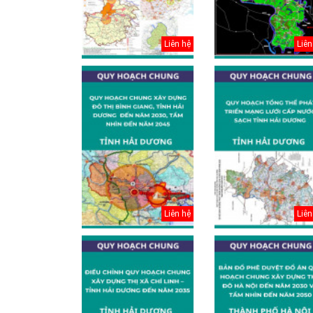
Liên hệ
Liên
Thuyết minh Hồ
Liên hệ
Liên
sơ quy hoạch
tổng thể Thủ đô
H...
Văn bản pháp lý
của Hồ sơ quy
hoạch tổng thể...