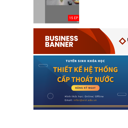
15 EP
Thuyết minh Hồ
sơ quy hoạch
tổng thể Thủ đô
H...
Văn bản pháp lý
của Hồ sơ quy
hoạch tổng thể...