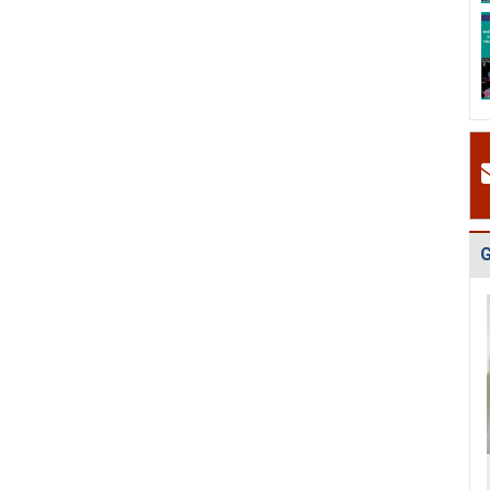
H
Quy hoạch quản
Quy hoạch xây
Quy hoạch tổng
P
lý chất thải rắn
dựng vùng
thể phát triển
c
tỉnh Hải Dươn...
huyện Gia Lộc
mạng lưới cấp
g
n...
k
#
H
v
H
t
t
G
2
#
Đ
g
N
h