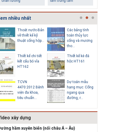
chân tường
làm trung tâm
em nhiều nhất
Thoát nước-Bản
Các bảng tính
Cấp nước
vẽ thiết kế kỹ
toán thủy lực
chi tiết c
thuật cống hộp...
cống và mương
hố van đồ
tho...
Thiết kế chi tiết
Thiết kế kè đá
Thoát nư
Những ngôi nhà một
Lý do nên sử dụng gạch
kết cấu bó vỉa
hộc HT161
vẽ thiết k
tầng ít tiền vẫn đẹp
block để xây nhà
HT162
thuật cống
TCVN
Dự toán mẫu
Hồ sơ mẫ
4470:2012 Bệnh
hạng mục: Cống
vẽ thiết k
viện đa khoa,
ngang qua
thống cấp
tiêu chuẩn...
đường, r...
b...
Video xây dựng
Thiết kế nhà siêu nhỏ
độc đáo
ường hầm xuyên biển (nối châu Á – Âu)