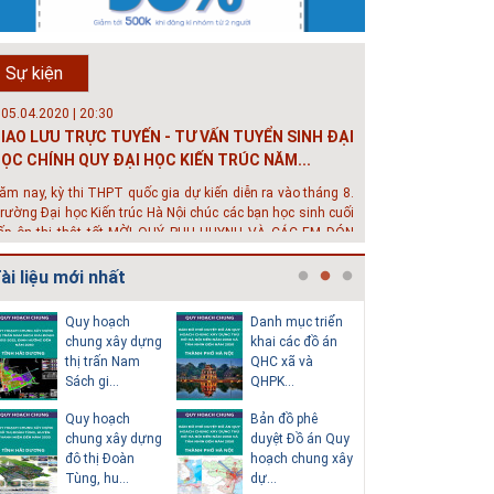
rường đô thị - Đại học Kiến trúc...
hông tin tuyển sinh đại học 2025 Khoa kỹ thuật hạ tầng và
ôi trường đô thị - Đại học Kiến trúc Hà Nội Tuyển sinh đại
Sự kiện
ọc với 280 chỉ tiêu, thời gian đào tạo 4,5 năm
 05.04.2020 | 20:30
IAO LƯU TRỰC TUYẾN - TƯ VẤN TUYỂN SINH ĐẠI
ỌC CHÍNH QUY ĐẠI HỌC KIẾN TRÚC NĂM...
ăm nay, kỳ thi THPT quốc gia dự kiến diễn ra vào tháng 8.
rường Đại học Kiến trúc Hà Nội chúc các bạn học sinh cuối
ấp ôn thi thật tốt MỜI QUÝ PHỤ HUYNH VÀ CÁC EM ĐÓN
EM GIAO LƯU TRỰC TUYẾN "TƯ VẤN TUYỂN SINH ĐẠI H...
ài liệu mới nhất
 08.07.2019 | 17:58
uyến sinh 2019 - Khoa Kỹ Thuật Hạ tầng và Môi
Quy hoạch
Danh mục triển
Thuyết m
rường đô thị - trường Đại học Ki...
chung xây dựng
khai các đồ án
sơ quy h
thị trấn Nam
QHC xã và
tổng thể
ới mức điểm thi Tốt nghiệp THPT từ 14 đến 16 điểm, các
Sách gi...
QHPK...
H...
ạn vẫn hoàn toàn có thể theo học 1 trong những ngành
ọc tốt nhất và có đầu ra tốt nhất trong lĩnh vực Xây Dựng
Quy hoạch
Bản đồ phê
Văn bản p
iện nay ở khoa ĐÔ THỊ. Khoa Đô Thị bảo đảm 100% t...
chung xây dựng
duyệt Đồ án Quy
của Hồ s
 26.06.2018 | 10:57
đô thị Đoàn
hoạch chung xây
hoạch tổn
ội thảo quốc tế ''Xây dựng đô thị thông minh –
Tùng, hu...
dự...