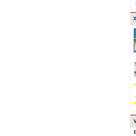
X
TCXDVN
Bản vẽ chi tiết
Bản vẽ chi tiết
261:2001 Bãi
cấu tạo đế cống
các dạng gia cố
chôn lấp chất
tròn D600,D80...
mái ta luy HT...
thải rắn –...
Hồ sơ Đề xuất
Giao thông-Bản
Thuyết minh và
dự án theo hình
vẽ chi tiết cấu
Bảng tính toán
thức BT HT107
tạo khe co, kh...
đánh giá hiệu q...
Kiểm toán thiết
Bản vẽ chi tiết
Mẫu hồ sơ Báo
kế tường chắn
cấu tạo tường
cáo nghiên cứu
chiều cao Htb =...
chắn đá hộc
khả thi (lập dự...
HT1...
Đ