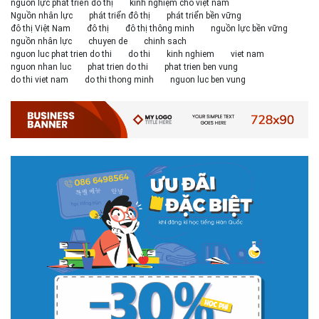
nguồn lực phát triển đô thị
kinh nghiệm cho việt nam
Nguồn nhân lực
phát triển đô thị
phát triển bền vững
đô thị Việt Nam
đô thị
đô thị thông minh
nguồn lực bền vững
nguồn nhân lực
chuyen de
chinh sach
nguon luc phat trien do thi
do thi
kinh nghiem
viet nam
nguon nhan luc
phat trien do thi
phat trien ben vung
do thi viet nam
do thi thong minh
nguon luc ben vung
# 05.04.2025 | 17:16
Tuyển sinh 2025, Khoa kỹ thuật hạ tầng và môi trường đô thị
- Đại học Kiến trúc...
Thông tin tuyển sinh đại học 2025 Khoa kỹ thuật hạ tầng và môi trường
đô thị - Đại học Kiến trúc Hà Nội Tuyển sinh đại học với 280 chỉ tiêu, thời
gian đào tạo 4,5 năm
# 05.04.2020 | 20:30
GIAO LƯU TRỰC TUYẾN - TƯ VẤN TUYỂN SINH ĐẠI HỌC
CHÍNH QUY ĐẠI HỌC KIẾN TRÚC NĂM...