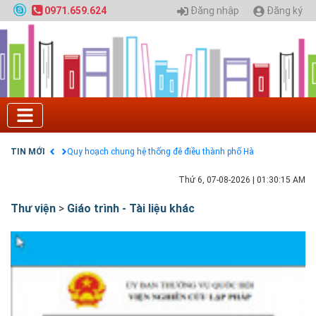
Đăng nhập
Đăng ký
0971.659.624
Tuyển sinh 2025, Khoa kỹ thuật hạ tầng và môi
trường đô thị - Đại học Kiến trúc Hà Nội
Chính sách thanh toán
Điều khoản dịch vụ
HƯỚNG DẪN THANH TOÁN VNPAY TRÊN WEBSITE
Tuyển sinh 2024, Khoa kỹ thuật hạ tầng và môi
trường đô thị - Đại học Kiến trúc Hà Nội
Quy hoạch chung hệ thống đê điều thành phố Hà
Nội
TIN MỚI
GIAO LƯU TRỰC TUYẾN - TƯ VẤN TUYỂN SINH ĐẠI
HỌC CHÍNH QUY ĐẠI HỌC KIẾN TRÚC NĂM 2020 -
Thứ 6, 07-08-2026
|
01:30:16 AM
SỐ 02
Nạp EP vào tài khoản bằng thẻ cào điện thoại
Thư viện
>
Giáo trình - Tài liệu khác