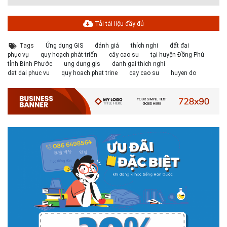
Tải tài liệu đầy đủ
Tags
Ứng dụng GIS
đánh giá
thích nghi
đất đai
phục vụ
quy hoạch phát triển
cây cao su
tại huyện Đồng Phú
tỉnh Bình Phước
ung dung gis
danh gai thich nghi
dat dai phuc vu
quy hoach phat trine
cay cao su
huyen do
# 05.04.2025 | 17:16
Tuyển sinh 2025, Khoa kỹ thuật hạ tầng và môi trường đô thị
- Đại học Kiến trúc...
Thông tin tuyển sinh đại học 2025 Khoa kỹ thuật hạ tầng và môi trường
đô thị - Đại học Kiến trúc Hà Nội Tuyển sinh đại học với 280 chỉ tiêu, thời
gian đào tạo 4,5 năm
# 05.04.2020 | 20:30