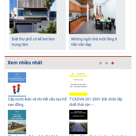
Biệt thự phố có bể bơi làm
Những ngôi nhà một tầng ít
trung tâm
tiền vẫn đẹp
Xem nhiều nhất
g
Cấp nước-Bản vẽ chi tiết cấu tạo hố
TCXDVN 261:2001 Bãi chôn lấp
Bản
Lý do nên sử dụng gạch block
Thiết kế nhà siêu nhỏ độc đáo
van đồng...
chất thải rắn –...
D60
để xây nhà