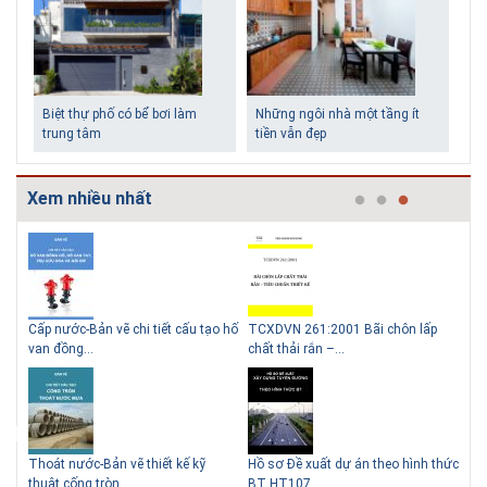
Biệt thự phố có bể bơi làm
Những ngôi nhà một tầng ít
trung tâm
tiền vẫn đẹp
Xem nhiều nhất
g
Cấp nước-Bản vẽ chi tiết cấu tạo hố
TCXDVN 261:2001 Bãi chôn lấp
Bản
Lý do nên sử dụng gạch block
Thiết kế nhà siêu nhỏ độc đáo
van đồng...
chất thải rắn –...
D60
để xây nhà
Thoát nước-Bản vẽ thiết kế kỹ
Hồ sơ Đề xuất dự án theo hình thức
Gia
thuật cống tròn...
BT HT107
khe