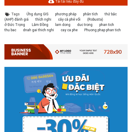
Tải tài liệu đầy đủ
Tags
Ứng dụng GIS
phương pháp
phân tích
thứ bậc
(AHP) đánh giá
thích nghi
cây cà phê vối
(Robusta)
ở Đức Trọng
Lâm Đồng
lam dong
duc trong
phan tich
thu bac
dnah gai thich nghi
cay ca phe
Phuong phap phan tich
# 05.04.2025 | 17:16
Tuyển sinh 2025, Khoa kỹ thuật hạ tầng và môi trường đô thị
- Đại học Kiến trúc...
Thông tin tuyển sinh đại học 2025 Khoa kỹ thuật hạ tầng và môi trường
đô thị - Đại học Kiến trúc Hà Nội Tuyển sinh đại học với 280 chỉ tiêu, thời
gian đào tạo 4,5 năm
# 05.04.2020 | 20:30
GIAO LƯU TRỰC TUYẾN - TƯ VẤN TUYỂN SINH ĐẠI HỌC