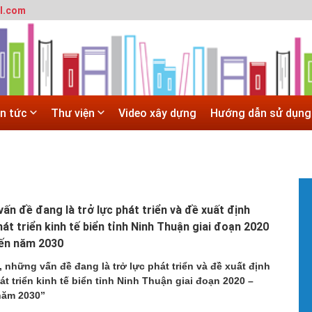
l.com
T
m
h
 trường đô thị - Đại học Kiến trúc Hà Nội
#
Hà Nội
G
 ĐẠI HỌC CHÍNH QUY ĐẠI HỌC KIẾN TRÚC NĂM 2020 - SỐ 02
H
 trường đô thị - Đại học Kiến trúc Hà Nội
in tức
Thư viện
Video xây dựng
Hướng dẫn sử dụng
N
T
c
X
SITE
#
T
t
vấn đề đang là trở lực phát triển và đề xuất định
V
hát triển kinh tế biển tỉnh Ninh Thuận giai đoạn 2020
b
đến năm 2030
h
h
, những vấn đề đang là trở lực phát triển và đề xuất định
#
t triển kinh tế biển tỉnh Ninh Thuận giai đoạn 2020 –
H
năm 2030”
H