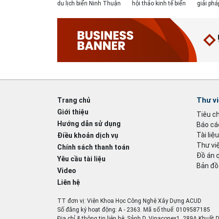
du lịch biển Ninh Thuận
hội thảo kinh tế biển
giải phá
Thư v
Trang chủ
Giới thiệu
Tiêu c
Hướng dẫn sử dụng
Báo cáo
Tài liệ
Điều khoản dịch vụ
Thư việ
Chính sách thanh toán
Đồ án 
Yêu cầu tài liệu
Bản đồ
Video
Liên hệ
TT đơn vị: Viện Khoa Học Công Nghệ Xây Dựng ACUD
Số đăng ký hoạt động: A - 2363. Mã số thuế: 0109587185
Địa chỉ & thông tin liên hệ: Sảnh D, Vinaconex1, 289A Khuất 