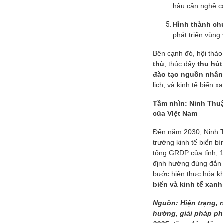
hậu cần nghề cá
Hình thành chu
phát triển vùn
Cấp nước-Bản vẽ
Bên cạnh đó, hội thả
chi tiết cấu tạo
thù
, thúc đẩy
thu hút
hố van đồng...
đào tạo nguồn nhân
lịch, và kinh tế biển x
Thoát nước-Bản
Tầm nhìn: Ninh Thuậ
vẽ thiết kế kỹ
thuật cống tròn...
của Việt Nam
Đến năm 2030, Ninh 
Hồ sơ mẫu bản
trưởng kinh tế biển b
vẽ thiết kế hệ
tổng GRDP của tỉnh; 10
thống cấp điện
định hướng đúng đắn v
b...
bước hiện thực hóa k
biển và kinh tế xanh
Nguồn: Hiện trạng, n
hướng, giải pháp phá