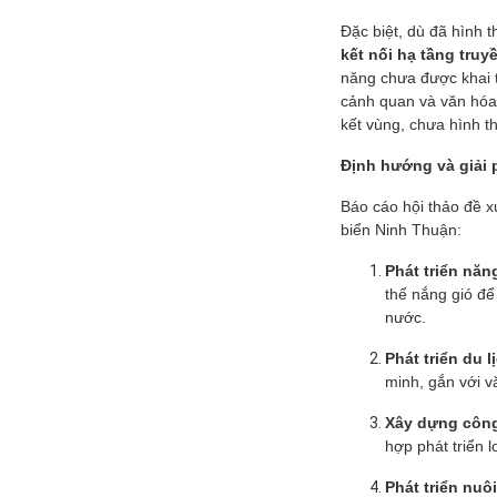
Điều chỉnh quy
Đặc biệt, dù đã hình t
hoạch chung
kết nối hạ tầng truyề
thành phố Hải
năng chưa được khai t
Dươn...
cảnh quan và văn hóa 
kết vùng, chưa hình t
Định hướng và giải 
Báo cáo hội thảo đề 
biển Ninh Thuận:
Phát triển năn
thế nắng gió để
nước.
Phát triển du l
minh, gắn với v
Xây dựng công
hợp phát triển l
Phát triển nuô