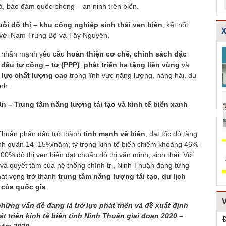
, bảo đảm quốc phòng – an ninh trên biển.
ỗi đô thị – khu công nghiệp sinh thái ven biển
, kết nối
X
g với Nam Trung Bộ và Tây Nguyên.
TCXDVN
Bản vẽ chi tiết
Bản vẽ chi tiết
o nhấn mạnh yêu cầu
hoàn thiện cơ chế, chính sách đặc
261:2001 Bãi
cấu tạo đế cống
các dạng gia cố
 đầu tư công – tư (PPP)
,
phát triển hạ tầng liên vùng
và
chôn lấp chất
tròn D600,D80...
mái ta luy HT...
 lực chất lượng cao
trong lĩnh vực năng lượng, hàng hải, du
thải rắn –...
anh.
Hồ sơ Đề xuất
Giao thông-Bản
Thuyết minh và
n – Trung tâm năng lượng tái tạo và kinh tế biển xanh
dự án theo hình
vẽ chi tiết cấu
Bảng tính toán
thức BT HT107
tạo khe co, kh...
đánh giá hiệu q...
Thuận phấn đấu trở thành
tỉnh mạnh về biển
, đạt tốc độ tăng
Kiểm toán thiết
Bản vẽ chi tiết
Mẫu hồ sơ Báo
ình quân 14–15%/năm; tỷ trọng kinh tế biển chiếm khoảng 46%
kế tường chắn
cấu tạo tường
cáo nghiên cứu
0% đô thị ven biển đạt chuẩn đô thị văn minh, sinh thái. Với
chiều cao Htb =...
chắn đá hộc
khả thi (lập dự...
à quyết tâm của hệ thống chính trị, Ninh Thuận đang từng
HT1...
hát vọng trở thành
trung tâm năng lượng tái tạo, du lịch
 của quốc gia
.
hững vấn đề đang là trở lực phát triển và đề xuất định
t triển kinh tế biển tỉnh Ninh Thuận giai đoạn 2020 –
Đ