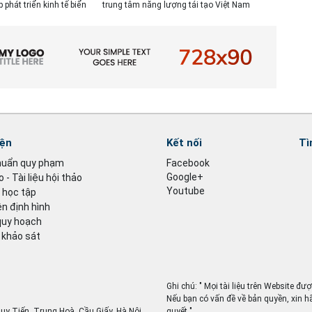
p phát triển kinh tế biển
trung tâm năng lượng tái tạo Việt Nam
iện
Kết nối
Tì
huẩn quy phạm
Facebook
Google+
 - Tài liệu hội thảo
Youtube
u học tập
n định hình
quy hoạch
 khảo sát
Ghi chú: " Mọi tài liệu trên Website đư
Nếu bạn có vấn đề về bản quyền, xin h
Duy Tiến, Trung Hoà, Cầu Giấy, Hà Nội
quyết ".