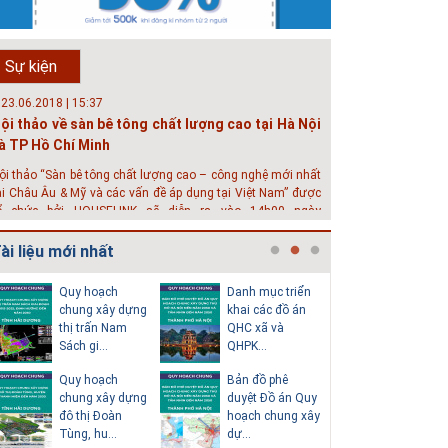
hát triển đô thị thông minh và bền vững đang là mục tiêu
ủa rất nhiều thành phố trên thế giới. Tại Việt Nam, đã có
ần 20 tỉnh, thành phố trên toàn quốc đang triển khai hoặc
Sự kiện
hởi động các đề án về đô thị thông minh. Vi...
 23.06.2018 | 15:37
ội thảo về sàn bê tông chất lượng cao tại Hà Nội
à TP Hồ Chí Minh
ội thảo “Sàn bê tông chất lượng cao – công nghệ mới nhất
ại Châu Âu & Mỹ và các vấn đề áp dụng tại Việt Nam” được
ổ chức bởi HOUSELINK sẽ diễn ra vào 14h00 ngày
6/06/2018 tại Khách sạn Pan Pacific, Hà Nội và ngày 28/...
ài liệu mới nhất
 04.03.2017 | 10:56
ộc đáo 3 địa danh thu nhỏ trong một homestay
Quy hoạch
Danh mục triển
Thuyết m
iữa lòng Hà Nội
chung xây dựng
khai các đồ án
sơ quy h
thị trấn Nam
QHC xã và
tổng thể
goài các khách sạn và nhà nghỉ, nhiều du khách có xu
Sách gi...
QHPK...
H...
ướng tìm đến các homestay cho kỳ nghỉ của mình.
Quy hoạch
Bản đồ phê
Văn bản p
chung xây dựng
duyệt Đồ án Quy
của Hồ s
đô thị Đoàn
hoạch chung xây
hoạch tổn
Tùng, hu...
dự...