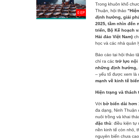
Trong khuôn khổ chươn
Thuận, hội thảo
“Hiện
0 EP
định hướng, giải phá
2025, tầm nhìn đến 
triển, Bộ Kế hoạch v
Hải đảo Việt Nam)
chủ
học và các nhà quản lý
Báo cáo tại hội thảo t
chỉ ra các
trở lực nội 
những định hướng, g
– yếu tố được xem là 
mạnh về kinh tế biể
Thuyết minh Hồ
Hiện trạng và thách 
sơ quy hoạch
tổng thể Thủ đô
Với
bờ biển dài hơn
H...
đa dạng, Ninh Thuận có
nuôi trồng và khai thá
Văn bản pháp lý
đặc thù
: điều kiện t
của Hồ sơ quy
hoạch tổng thể...
nền kinh tế còn nhỏ, t
nguyên biển chưa cao