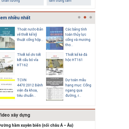
chân tường
làm trung tâm
em nhiều nhất
Thoát nước-Bản
Các bảng tính
Cấp nước
vẽ thiết kế kỹ
toán thủy lực
chi tiết c
thuật cống hộp...
cống và mương
hố van đồ
tho...
Thiết kế chi tiết
Thiết kế kè đá
Thoát nư
Những ngôi nhà một
Lý do nên sử dụng gạch
kết cấu bó vỉa
hộc HT161
vẽ thiết k
tầng ít tiền vẫn đẹp
block để xây nhà
HT162
thuật cống
TCVN
Dự toán mẫu
Hồ sơ mẫ
4470:2012 Bệnh
hạng mục: Cống
vẽ thiết k
viện đa khoa,
ngang qua
thống cấp
tiêu chuẩn...
đường, r...
b...
Video xây dựng
Thiết kế nhà siêu nhỏ
độc đáo
ường hầm xuyên biển (nối châu Á – Âu)