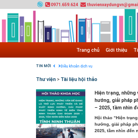
0971.659.624
thuvienxaydungvn@gmai
Tuyển sinh 2024, Khoa kỹ thuật hạ tầng và môi
Quy hoạch chung hệ thống đê điều thành phố 
GIAO LƯU TRỰC TUYẾN - TƯ VẤN TUYỂN SINH
Nạp EP vào tài khoản bằng thẻ cào điện thoại
Tuyển sinh 2025, Khoa kỹ thuật hạ tầng và môi
Trang chủ
Giới thiệu
T
Chính sách thanh toán
Điều khoản dịch vụ
TIN MỚI
HƯỚNG DẪN THANH TOÁN VNPAY TRÊN WEB
Thư viện
>
Tài liệu hội thảo
Hiện trạng, những 
hướng, giải pháp p
– 2025, tầm nhìn 
Hội thảo “Hiện trạng
hướng, giải pháp phá
2025, tầm nhìn đến 