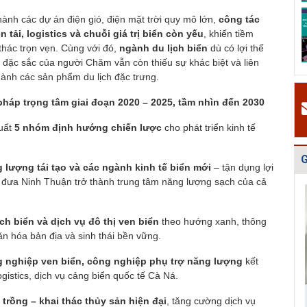
Quy hoạch quản
Quy hoạch xây
Quy hoạch tổng
hành các dự án điện gió, điện mặt trời quy mô lớn,
công tác
lý chất thải rắn
dựng vùng
thể phát triển
n tải, logistics và chuỗi giá trị biển còn yếu
, khiến tiềm
tỉnh Hải Dươn...
huyện Gia Lộc
mạng lưới cấp
hác trọn vẹn. Cùng với đó,
ngành du lịch biển
dù có lợi thế
n...
đặc sắc của người Chăm vẫn còn thiếu sự khác biệt và liên
hành các sản phẩm du lịch đặc trưng.
pháp trọng tâm giai đoạn 2020 – 2025, tầm nhìn đến 2030
xuất
5 nhóm định hướng chiến lược
cho phát triển kinh tế
G
g lượng tái tạo và các ngành kinh tế biển mới
– tận dụng lợi
 đưa Ninh Thuận trở thành trung tâm năng lượng sạch của cả
ịch biển và dịch vụ đô thị ven biển
theo hướng xanh, thông
ăn hóa bản địa và sinh thái bền vững.
 nghiệp ven biển, công nghiệp phụ trợ năng lượng
kết
ogistics, dịch vụ cảng biển quốc tế Cà Ná.
i trồng – khai thác thủy sản hiện đại
, tăng cường dịch vụ