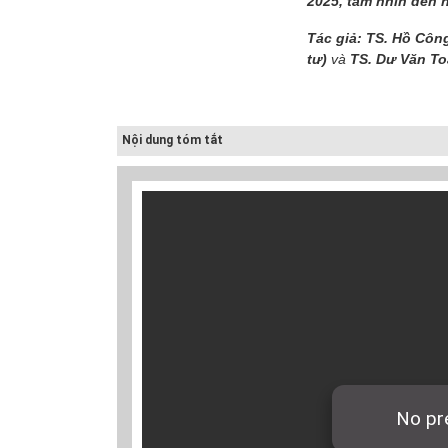
2025, tầm nhìn đến 
Tác giả: TS. Hồ Côn
tư)
và
TS. Dư Văn To
Nội dung tóm tắt