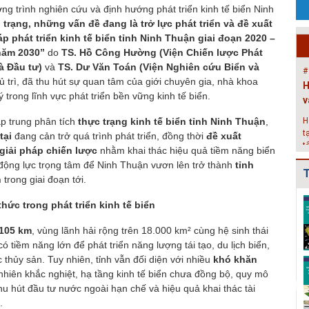
g trình nghiên cứu và định hướng phát triển kinh tế biển Ninh
P
 trạng, những vấn đề đang là trở lực phát triển và đề xuất
c
p phát triển kinh tế biển tỉnh Ninh Thuận giai đoạn 2020 –
g
năm 2030”
do
TS. Hồ Công Hường (Viện Chiến lược Phát
k
à Đầu tư)
và
TS. Dư Văn Toán (Viện Nghiên cứu Biển và
#
 trì, đã thu hút sự quan tâm của giới chuyên gia, nhà khoa
H
 trong lĩnh vực phát triển bền vững kinh tế biển.
v
ập trung phân tích
thực trạng kinh tế biển tỉnh Ninh Thuận
,
H
t
tại
đang cản trở quá trình phát triển, đồng thời
đề xuất
t
iải pháp chiến lược
nhằm khai thác hiệu quả tiềm năng biển
2
động lực trọng tâm để Ninh Thuận vươn lên trở thành
tỉnh
T
#
n
trong giai đoạn tới.
Đ
Điều chỉnh Quy
Quy hoạch xây
Quy hoạch xây
thức trong phát triển kinh tế biển
g
hoạch chung xây
dựng vùng
dựng vùng
dựng đô thị Ki...
huyện Nam Sách
huyện Cẩm
N
 105 km
, vùng lãnh hải rộng trên 18.000 km² cùng hệ sinh thái
đến nă...
Giàng đến n...
h
 tiềm năng lớn để phát triển năng lượng tái tạo, du lịch biển,
c thủy sản. Tuy nhiên, tỉnh vẫn đối diện với nhiều
khó khăn
Điều chỉnh Quy
Quy hoạch xây
Quy hoạch
ự nhiên khắc nghiệt, hạ tầng kinh tế biển chưa đồng bộ, quy mô
hoạch chung
dựng vùng
chung xây dựng
thành phố Hải
huyện Kim
đô thị Bình
hu hút đầu tư nước ngoài hạn chế và hiệu quả khai thác tài
Dươn...
Thành đến n...
Giang, t...
.