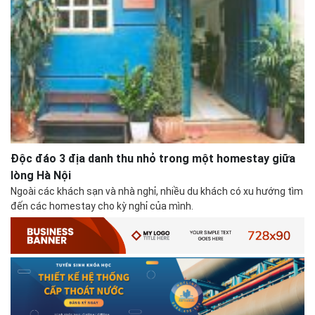
Độc đáo 3 địa danh thu nhỏ trong một homestay giữa
# 05.04.2025 | 17:16
lòng Hà Nội
Tuyển sinh 2025, Khoa kỹ thuật hạ tầng và môi trường đô thị
Ngoài các khách sạn và nhà nghỉ, nhiều du khách có xu hướng tìm
- Đại học Kiến trúc...
đến các homestay cho kỳ nghỉ của mình.
Thông tin tuyển sinh đại học 2025 Khoa kỹ thuật hạ tầng và môi trường
đô thị - Đại học Kiến trúc Hà Nội Tuyển sinh đại học với 280 chỉ tiêu, thời
gian đào tạo 4,5 năm
# 05.04.2020 | 20:30
GIAO LƯU TRỰC TUYẾN - TƯ VẤN TUYỂN SINH ĐẠI HỌC
CHÍNH QUY ĐẠI HỌC KIẾN TRÚC NĂM...
Năm nay, kỳ thi THPT quốc gia dự kiến diễn ra vào tháng 8. Trường Đại