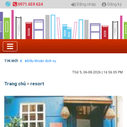
trường đô thị - Đại học Kiến trúc Hà Nội
Đăng nhập
Đăng ký
0971.659.624
Quy hoạch chung hệ thống đê điều thành phố Hà
Nội
GIAO LƯU TRỰC TUYẾN - TƯ VẤN TUYỂN SINH ĐẠI
HỌC CHÍNH QUY ĐẠI HỌC KIẾN TRÚC NĂM 2020 -
SỐ 02
Nạp EP vào tài khoản bằng thẻ cào điện thoại
Tuyển sinh 2025, Khoa kỹ thuật hạ tầng và môi
trường đô thị - Đại học Kiến trúc Hà Nội
Chính sách thanh toán
TIN MỚI
Điều khoản dịch vụ
Thứ 5, 06-08-2026
|
16:56:05 PM
Trang chủ
>
resort