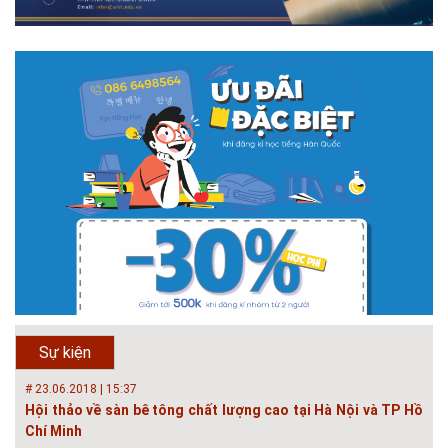
học Kiến trúc Hà Nội chúc các bạn học sinh cuối cấp ôn thi thật tốt MỜI
QUÝ PHỤ HUYNH VÀ CÁC EM ĐÓN XEM GIAO LƯU TRỰC TUYẾN "TƯ
VẤN TUYỂN SINH ĐẠI H...
# 08.07.2019 | 17:58
Tuyến sinh 2019 - Khoa Kỹ Thuật Hạ tầng và Môi trường đô
thị - trường Đại học Ki...
Với mức điểm thi Tốt nghiệp THPT từ 14 đến 16 điểm, các bạn vẫn hoàn
toàn có thể theo học 1 trong những ngành học tốt nhất và có đầu ra tốt
nhất trong lĩnh vực Xây Dựng hiện nay ở khoa ĐÔ THỊ. Khoa Đô Thị bảo
đảm 100% t...
# 26.06.2018 | 10:57
Hội thảo quốc tế ''Xây dựng đô thị thông minh – Hướng đến
phát triển bền vững” /...
Phát triển đô thị thông minh và bền vững đang là mục tiêu của rất nhiều
thành phố trên thế giới. Tại Việt Nam, đã có gần 20 tỉnh, thành phố trên
toàn quốc đang triển khai hoặc khởi động các đề án về đô thị thông
Sự kiện
minh. Vi...
# 23.06.2018 | 15:37
Hội thảo về sàn bê tông chất lượng cao tại Hà Nội và TP Hồ
Chí Minh