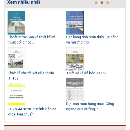
Xem nhiều nhất
mái
Thoát nước-Bản vẽ thiết kế kỹ
Các bảng tính toán thủy lực cống
Cấp
Những ngôi nhà một tầng ít
Lý do nên sử dụng gạch block
thuật cống hộp...
và mương tho...
van
tiền vẫn đẹp
để xây nhà
Thiết kế chi tiết kết cấu bó vỉa
Thiết kế kè đá hộc HT161
Tho
HT162
thu
Thiết kế nhà siêu nhỏ độc đáo
Dự toán mẫu hạng mục: Cống
khả
TCVN 4470:2012 Bệnh viện đa
ngang qua đường, r...
Hồ 
khoa, tiêu chuẩn...
cấp