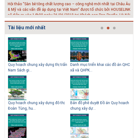
Hội thảo “Sàn bê tông chất lượng cao – công nghệ mới nhất tại Châu Âu
& Mỹ và các vấn đề áp dụng tại Việt Nam” được tổ chức bởi HOUSELINK
sẽ diễn ra vào 14h00 ngày 26/06/2018 tại Khách sạn Pan Pacific, Hà Nội
và ngày 28/...
Tài liệu mới nhất
# 04.03.2017 | 10:56
Độc đáo 3 địa danh thu nhỏ trong một homestay giữa lòng
Hà Nội
Ngoài các khách sạn và nhà nghỉ, nhiều du khách có xu hướng tìm đến
các homestay cho kỳ nghỉ của mình.
n
Quy hoạch chung xây dựng thị trấn
Danh mục triển khai các đồ án QHC
Th
Nam Sách gi...
xã và QHPK...
thể
hị
Quy hoạch chung xây dựng đô thị
Bản đồ phê duyệt Đồ án Quy hoạch
Văn
Đoàn Tùng, hu...
chung xây dự...
hoạ