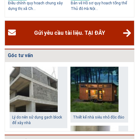
Điều chỉnh quy hoạch chung xây
Bản vẽ Hồ sơ quy hoạch tổng thể
Điề
dựng thị xã Ch...
Thủ đô Hà Nội...
phố
Gửi yêu cầu tài liệu. TẠI ĐÂY
Góc tư vấn
Giải pháp xử lý thấm chân
Biệt thự phố có bể bơi làm
tường
trung tâm