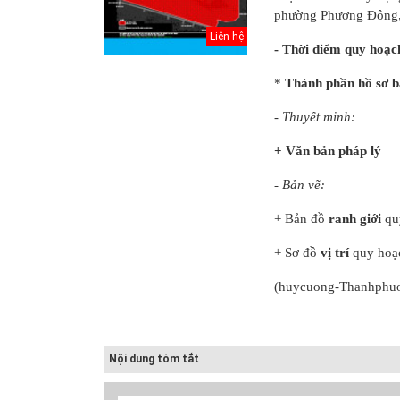
phường Phương Đông,
Liên hệ
- Thời điểm quy hoạ
*
Thành phần hồ sơ 
- Thuyết minh:
+ Văn bản pháp lý
- Bản vẽ:
+ Bản đồ
ranh giới
qu
+ Sơ đồ
vị trí
quy hoạ
Thuyết minh Hồ
sơ quy hoạch
(huycuong-Thanhphu
tổng thể Thủ đô
H...
Văn bản pháp lý
của Hồ sơ quy
Nội dung tóm tắt
hoạch tổng thể...