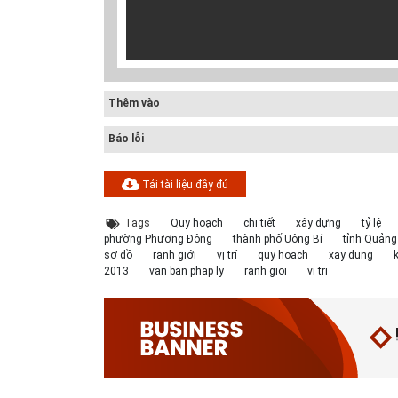
Cấp nước-Bản vẽ
Thêm vào
chi tiết cấu tạo
hố van đồng...
Báo lỗi
Thoát nước-Bản
vẽ thiết kế kỹ
Tải tài liệu đầy đủ
thuật cống tròn...
Tags
Quy hoạch
chi tiết
xây dựng
tỷ lệ
phường Phương Đông
thành phố Uông Bí
tỉnh Quảng
Hồ sơ mẫu bản
sơ đồ
ranh giới
vị trí
quy hoach
xay dung
vẽ thiết kế hệ
2013
van ban phap ly
ranh gioi
vi tri
thống cấp điện
b...