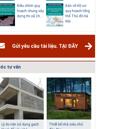
Điều chỉnh quy
Bản vẽ Hồ sơ
Điều chỉn
hoạch chung xây
quy hoạch tổng
hoạch ch
dựng thị xã Ch...
thể Thủ đô Hà
thành phố
Nội...
Dươn...
Gửi yêu cầu tài liệu. TẠI ĐÂY
óc tư vấn