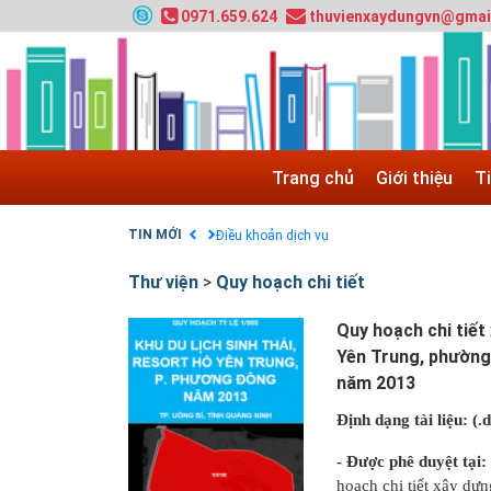
0971.659.624
thuvienxaydungvn@gmai
HƯỚNG DẪN THANH TOÁN VNPAY TRÊN WEB
Tuyển sinh 2024, Khoa kỹ thuật hạ tầng và môi
Quy hoạch chung hệ thống đê điều thành phố 
GIAO LƯU TRỰC TUYẾN - TƯ VẤN TUYỂN SINH
Nạp EP vào tài khoản bằng thẻ cào điện thoại
Trang chủ
Giới thiệu
T
Tuyển sinh 2025, Khoa kỹ thuật hạ tầng và môi
Chính sách thanh toán
TIN MỚI
Điều khoản dịch vụ
Thư viện
>
Quy hoạch chi tiết
Quy hoạch chi tiết 
Yên Trung, phường
năm 2013
Định dạng tài liệu: (.
- Được phê duyệt tạ
hoạch chi tiết xây dựn