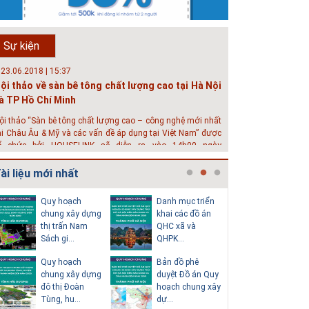
hát triển đô thị thông minh và bền vững đang là mục tiêu
ủa rất nhiều thành phố trên thế giới. Tại Việt Nam, đã có
ần 20 tỉnh, thành phố trên toàn quốc đang triển khai hoặc
Sự kiện
hởi động các đề án về đô thị thông minh. Vi...
 23.06.2018 | 15:37
ội thảo về sàn bê tông chất lượng cao tại Hà Nội
à TP Hồ Chí Minh
ội thảo “Sàn bê tông chất lượng cao – công nghệ mới nhất
ại Châu Âu & Mỹ và các vấn đề áp dụng tại Việt Nam” được
ổ chức bởi HOUSELINK sẽ diễn ra vào 14h00 ngày
6/06/2018 tại Khách sạn Pan Pacific, Hà Nội và ngày 28/...
ài liệu mới nhất
 04.03.2017 | 10:56
ộc đáo 3 địa danh thu nhỏ trong một homestay
Quy hoạch
Danh mục triển
Thuyết m
iữa lòng Hà Nội
chung xây dựng
khai các đồ án
sơ quy h
thị trấn Nam
QHC xã và
tổng thể
goài các khách sạn và nhà nghỉ, nhiều du khách có xu
Sách gi...
QHPK...
H...
ướng tìm đến các homestay cho kỳ nghỉ của mình.
Quy hoạch
Bản đồ phê
Văn bản p
chung xây dựng
duyệt Đồ án Quy
của Hồ s
đô thị Đoàn
hoạch chung xây
hoạch tổn
Tùng, hu...
dự...