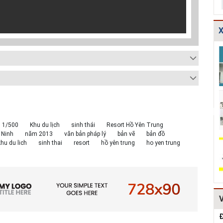
X
TCXDVN
Bản vẽ chi tiết
Bản vẽ chi tiết
261:2001 Bãi
cấu tạo đế cống
các dạng gia cố
chôn lấp chất
tròn D600,D80...
mái ta luy HT...
thải rắn –...
Hồ sơ Đề xuất
Giao thông-Bản
Thuyết minh và
dự án theo hình
vẽ chi tiết cấu
Bảng tính toán
thức BT HT107
tạo khe co, kh...
đánh giá hiệu q...
1/500
Khu du lịch
sinh thái
Resort Hồ Yên Trung
 Ninh
năm 2013
văn bản pháp lý
bản vẽ
bản đồ
Kiểm toán thiết
Bản vẽ chi tiết
Mẫu hồ sơ Báo
khu du lich
sinh thai
resort
hồ yên trung
ho yen trung
kế tường chắn
cấu tạo tường
cáo nghiên cứu
chiều cao Htb =...
chắn đá hộc
khả thi (lập dự...
HT1...
Đ