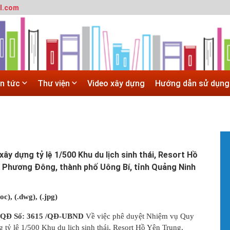
l.com
T
m
SITE
h
 trường đô thị - Đại học Kiến trúc Hà Nội
#
Hà Nội
G
 ĐẠI HỌC CHÍNH QUY ĐẠI HỌC KIẾN TRÚC NĂM 2020 - SỐ 02
H
in tức
Thư viện
Video xây dựng
Hướng dẫn sử dụng
N
 trường đô thị - Đại học Kiến trúc Hà Nội
T
c
X
#
T
t
xây dựng tỷ lệ 1/500 Khu du lịch sinh thái, Resort Hồ
V
 Phương Đông, thành phố Uông Bí, tỉnh Quảng Ninh
b
h
h
doc)
, (.dwg), (.jpg)
#
H
i: QĐ Số: 3615 /QĐ-UBND
Về việc phê duyệt Nhiệm vụ Quy
H
g tỷ lệ 1/500 Khu du lịch sinh thái, Resort Hồ Yên Trung,