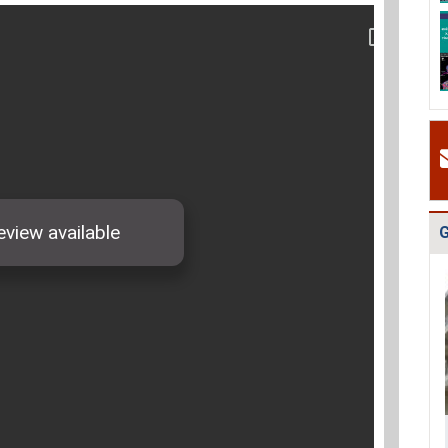
Quy hoạch quản
Quy hoạch xây
Quy hoạch tổng
lý chất thải rắn
dựng vùng
thể phát triển
tỉnh Hải Dươn...
huyện Gia Lộc
mạng lưới cấp
n...
G