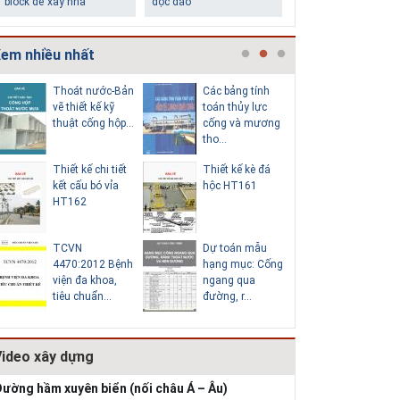
em nhiều nhất
Thoát nước-Bản
Các bảng tính
Cấp nước
vẽ thiết kế kỹ
toán thủy lực
chi tiết c
thuật cống hộp...
cống và mương
hố van đồ
tho...
Thiết kế chi tiết
Thiết kế kè đá
Thoát nư
kết cấu bó vỉa
hộc HT161
vẽ thiết k
HT162
thuật cống
TCVN
Dự toán mẫu
Hồ sơ mẫ
4470:2012 Bệnh
hạng mục: Cống
vẽ thiết k
viện đa khoa,
ngang qua
thống cấp
tiêu chuẩn...
đường, r...
b...
Video xây dựng
ường hầm xuyên biển (nối châu Á – Âu)