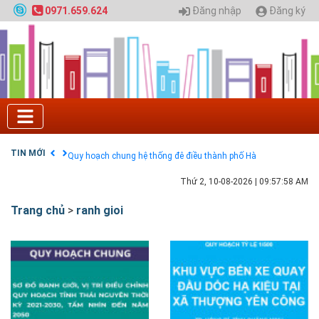
Đăng nhập
Đăng ký
0971.659.624
Tuyển sinh 2025, Khoa kỹ thuật hạ tầng và môi
trường đô thị - Đại học Kiến trúc Hà Nội
Chính sách thanh toán
Điều khoản dịch vụ
HƯỚNG DẪN THANH TOÁN VNPAY TRÊN WEBSITE
Tuyển sinh 2024, Khoa kỹ thuật hạ tầng và môi
trường đô thị - Đại học Kiến trúc Hà Nội
TIN MỚI
Quy hoạch chung hệ thống đê điều thành phố Hà
Nội
GIAO LƯU TRỰC TUYẾN - TƯ VẤN TUYỂN SINH ĐẠI
Thứ 2, 10-08-2026
|
09:57:59 AM
HỌC CHÍNH QUY ĐẠI HỌC KIẾN TRÚC NĂM 2020 -
SỐ 02
Trang chủ
>
ranh gioi
Nạp EP vào tài khoản bằng thẻ cào điện thoại