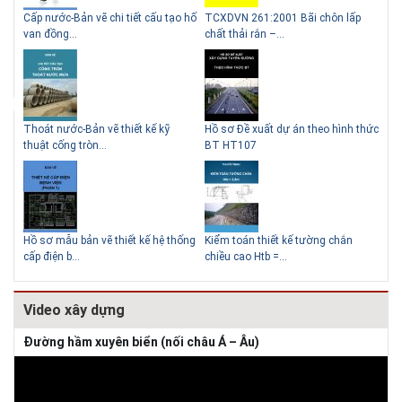
g
Cấp nước-Bản vẽ chi tiết cấu tạo hố
TCXDVN 261:2001 Bãi chôn lấp
Bản
Lý do nên sử dụng gạch block
Thiết kế nhà siêu nhỏ độc đáo
van đồng...
chất thải rắn –...
D60
để xây nhà
Thoát nước-Bản vẽ thiết kế kỹ
Hồ sơ Đề xuất dự án theo hình thức
Gia
thuật cống tròn...
BT HT107
khe
Giải pháp xử lý thấm chân
tường
Hồ sơ mẫu bản vẽ thiết kế hệ thống
Kiểm toán thiết kế tường chắn
Bản
cấp điện b...
chiều cao Htb =...
đá 
Video xây dựng
Đường hầm xuyên biển (nối châu Á – Âu)