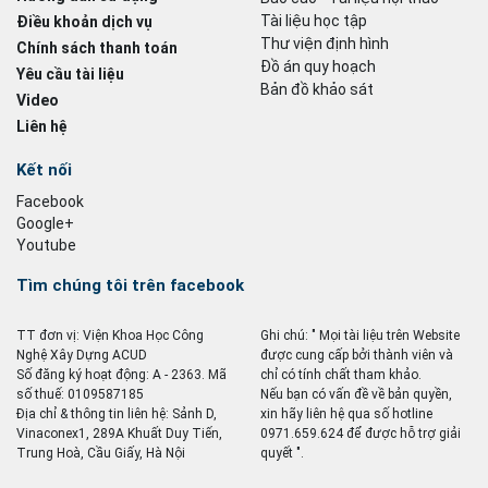
Tài liệu học tập
Điều khoản dịch vụ
Thư viện định hình
Chính sách thanh toán
Đồ án quy hoạch
Yêu cầu tài liệu
Bản đồ khảo sát
Video
Liên hệ
Kết nối
Facebook
Google+
Youtube
Tìm chúng tôi trên facebook
TT đơn vị: Viện Khoa Học Công
Ghi chú: " Mọi tài liệu trên Website
Nghệ Xây Dựng ACUD
được cung cấp bởi thành viên và
Số đăng ký hoạt động: A - 2363. Mã
chỉ có tính chất tham khảo.
số thuế: 0109587185
Nếu bạn có vấn đề về bản quyền,
Địa chỉ & thông tin liên hệ: Sảnh D,
xin hãy liên hệ qua số hotline
Vinaconex1, 289A Khuất Duy Tiến,
0971.659.624 để được hỗ trợ giải
Trung Hoà, Cầu Giấy, Hà Nội
quyết ".