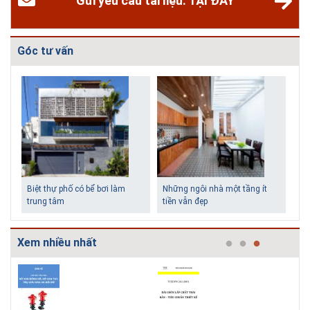
Gửi yêu cầu tài liệu. TẠI ĐÂY
Góc tư vấn
Biệt thự phố có bể bơi làm
Những ngôi nhà một tầng ít
trung tâm
tiền vẫn đẹp
Xem nhiều nhất