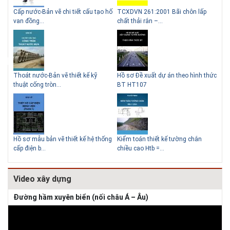
g
Cấp nước-Bản vẽ chi tiết cấu tạo hố
TCXDVN 261:2001 Bãi chôn lấp
Bản
Lý do nên sử dụng gạch block
Thiết kế nhà siêu nhỏ độc đáo
van đồng...
chất thải rắn –...
D60
để xây nhà
Thoát nước-Bản vẽ thiết kế kỹ
Hồ sơ Đề xuất dự án theo hình thức
Gia
thuật cống tròn...
BT HT107
khe
Giải pháp xử lý thấm chân
tường
Hồ sơ mẫu bản vẽ thiết kế hệ thống
Kiểm toán thiết kế tường chắn
Bản
cấp điện b...
chiều cao Htb =...
đá 
Video xây dựng
Đường hầm xuyên biển (nối châu Á – Âu)