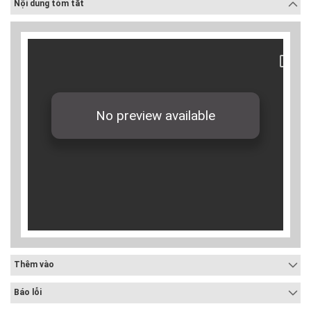
Nội dung tóm tắt
Thêm vào
Báo lỗi