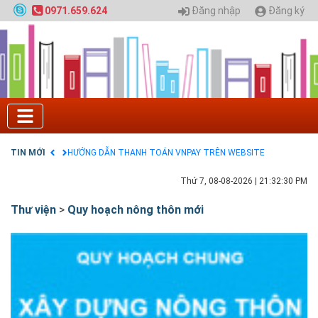
Quy hoạch chung hệ thống đê điều thành phố Hà
Đăng nhập
Đăng ký
0971.659.624
Nội
GIAO LƯU TRỰC TUYẾN - TƯ VẤN TUYỂN SINH ĐẠI
HỌC CHÍNH QUY ĐẠI HỌC KIẾN TRÚC NĂM 2020 -
SỐ 02
Nạp EP vào tài khoản bằng thẻ cào điện thoại
Tuyển sinh 2025, Khoa kỹ thuật hạ tầng và môi
trường đô thị - Đại học Kiến trúc Hà Nội
Chính sách thanh toán
Điều khoản dịch vụ
TIN MỚI
HƯỚNG DẪN THANH TOÁN VNPAY TRÊN WEBSITE
Thứ 7, 08-08-2026
|
21:32:31 PM
Thư viện
>
Quy hoạch nông thôn mới