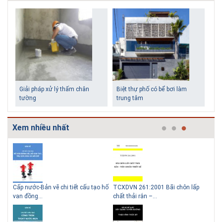
Giải pháp xử lý thấm chân
Biệt thự phố có bể bơi làm
tường
trung tâm
Xem nhiều nhất
g
Cấp nước-Bản vẽ chi tiết cấu tạo hố
TCXDVN 261:2001 Bãi chôn lấp
Bản
Những ngôi nhà một tầng ít
Lý do nên sử dụng gạch block
van đồng...
chất thải rắn –...
D60
tiền vẫn đẹp
để xây nhà