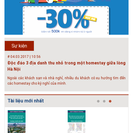
minh. Vi...
# 23.06.2018 | 15:37
Hội thảo về sàn bê tông chất lượng cao tại Hà Nội và TP Hồ
Chí Minh
Hội thảo “Sàn bê tông chất lượng cao – công nghệ mới nhất tại Châu Âu
& Mỹ và các vấn đề áp dụng tại Việt Nam” được tổ chức bởi HOUSELINK
sẽ diễn ra vào 14h00 ngày 26/06/2018 tại Khách sạn Pan Pacific, Hà Nội
Sự kiện
và ngày 28/...
# 04.03.2017 | 10:56
Độc đáo 3 địa danh thu nhỏ trong một homestay giữa lòng
Hà Nội
Ngoài các khách sạn và nhà nghỉ, nhiều du khách có xu hướng tìm đến
các homestay cho kỳ nghỉ của mình.
# 05.04.2025 | 17:16
Tuyển sinh 2025, Khoa kỹ thuật hạ tầng và môi trường đô thị
Tài liệu mới nhất
- Đại học Kiến trúc...
Thông tin tuyển sinh đại học 2025 Khoa kỹ thuật hạ tầng và môi trường
đô thị - Đại học Kiến trúc Hà Nội Tuyển sinh đại học với 280 chỉ tiêu, thời
gian đào tạo 4,5 năm