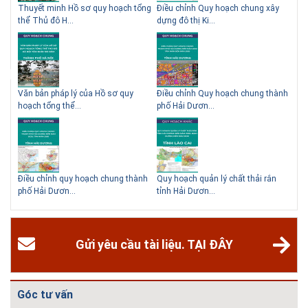
 QHC
Thuyết minh Hồ sơ quy hoạch tổng
Điều chỉnh Quy hoạch chung xây
Qu
thể Thủ đô H...
dựng đô thị Ki...
Nam
ạch
Văn bản pháp lý của Hồ sơ quy
Điều chỉnh Quy hoạch chung thành
Qu
hoạch tổng thể...
phố Hải Dươn...
Kim
hể
Điều chỉnh quy hoạch chung thành
Quy hoạch quản lý chất thải rắn
Qu
phố Hải Dươn...
tỉnh Hải Dươn...
Gia
Gửi yêu cầu tài liệu. TẠI ĐÂY
Góc tư vấn