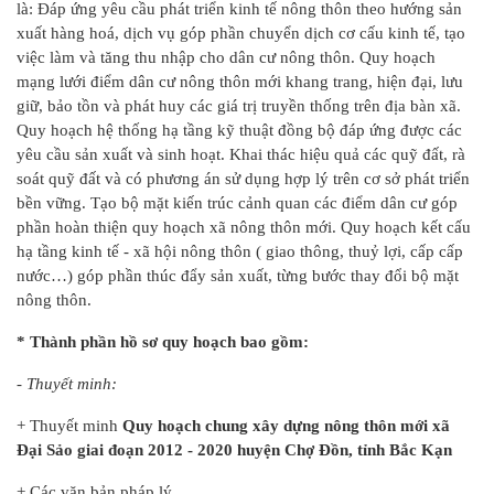
là: Đáp ứng yêu cầu phát triển kinh tế nông thôn theo hướng sản
xuất hàng hoá, dịch vụ góp phần chuyển dịch cơ cấu kinh tế, tạo
việc làm và tăng thu nhập cho dân cư nông thôn. Quy hoạch
mạng lưới điểm dân cư nông thôn mới khang trang, hiện đại, lưu
giữ, bảo tồn và phát huy các giá trị truyền thống trên địa bàn xã.
Quy hoạch hệ thống hạ tầng kỹ thuật đồng bộ đáp ứng được các
yêu cầu sản xuất và sinh hoạt. Khai thác hiệu quả các quỹ đất, rà
soát quỹ đất và có phương án sử dụng hợp lý trên cơ sở phát triển
bền vững. Tạo bộ mặt kiến trúc cảnh quan các điểm dân cư góp
phần hoàn thiện quy hoạch xã nông thôn mới. Quy hoạch kết cấu
hạ tầng kinh tế - xã hội nông thôn ( giao thông, thuỷ lợi, cấp cấp
nước…) góp phần thúc đẩy sản xuất, từng bước thay đổi bộ mặt
nông thôn.
* Thành phần hồ sơ quy hoạch bao gồm:
- Thuyết minh:
+ Thuyết minh
Quy hoạch chung xây dựng nông thôn mới xã
Đại Sảo giai đoạn 2012 - 2020 huyện Chợ Đồn, tỉnh Bắc Kạn
+ Các văn bản pháp lý