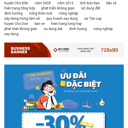
huyện Chợ Đồn
năm 2020
năm 2012
tỉnh Bắc Kạn
bản vẽ
hiện trạng tổng hợp
phát triển không gian
sử dụng đất
định hướng
nông thôn mới
nông nghiệp
xây dựng trung tâm xã
quy hoach xay dung
xa Tan Lap
huyen Cho Don
ban ve
hien trang tong hop
phat trien khong gian
su dung dat
dinh huong
nong nghiep
xay dung
# 05.04.2025 | 17:16
Tuyển sinh 2025, Khoa kỹ thuật hạ tầng và môi trường đô thị
- Đại học Kiến trúc...
Thông tin tuyển sinh đại học 2025 Khoa kỹ thuật hạ tầng và môi trường
đô thị - Đại học Kiến trúc Hà Nội Tuyển sinh đại học với 280 chỉ tiêu, thời
gian đào tạo 4,5 năm
# 05.04.2020 | 20:30
GIAO LƯU TRỰC TUYẾN - TƯ VẤN TUYỂN SINH ĐẠI HỌC