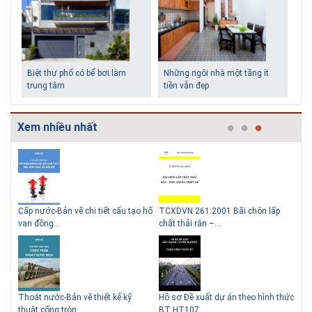
Biệt thự phố có bể bơi làm
Những ngôi nhà một tầng ít
trung tâm
tiền vẫn đẹp
Xem nhiều nhất
g
Cấp nước-Bản vẽ chi tiết cấu tạo hố
TCXDVN 261:2001 Bãi chôn lấp
Bản
Lý do nên sử dụng gạch block
Thiết kế nhà siêu nhỏ độc đáo
van đồng...
chất thải rắn –...
D60
để xây nhà
Thoát nước-Bản vẽ thiết kế kỹ
Hồ sơ Đề xuất dự án theo hình thức
Gia
thuật cống tròn...
BT HT107
khe