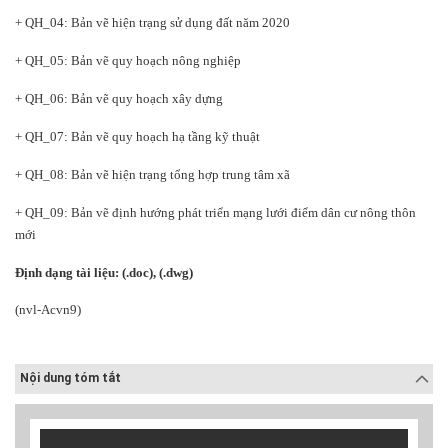
+ QH_04:
Bản vẽ hiện trạng sử dụng đất năm 20
20
+ QH_05: Bản vẽ quy hoạch nông nghiệp
+ QH_06: Bản vẽ quy hoạch xây dựng
+ QH_07: Bản vẽ
quy hoạch
hạ tầng kỹ thuật
+ QH_08: Bản vẽ hiện trạng tổng hợp trung tâm xã
+ QH_09: Bản vẽ định hướng phát triển mạng lưới điểm dân cư nông thôn
mới
Định dạng tài liệu: (.doc
), (.d
wg
)
(nvl
-
Acvn9)
Nội dung tóm tắt