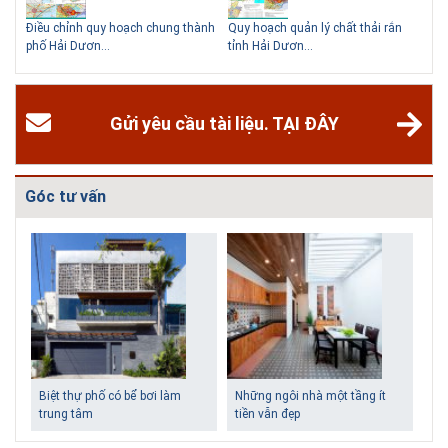
Hà Nội
hể
Điều chỉnh quy hoạch chung thành
Quy hoạch quản lý chất thải rắn
Qu
Ngoài các khách sạn và nhà nghỉ, nhiều du khách có xu hướng tìm đến
phố Hải Dươn...
tỉnh Hải Dươn...
Gia
các homestay cho kỳ nghỉ của mình.
Gửi yêu cầu tài liệu. TẠI ĐÂY
Góc tư vấn
Biệt thự phố có bể bơi làm
Những ngôi nhà một tầng ít
trung tâm
tiền vẫn đẹp