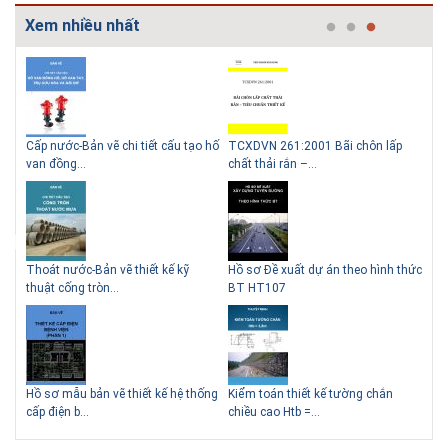
Xem nhiều nhất
g
Cấp nước-Bản vẽ chi tiết cấu tạo hố
TCXDVN 261:2001 Bãi chôn lấp
Bản
Lý do nên sử dụng gạch block
Thiết kế nhà siêu nhỏ độc đáo
van đồng...
chất thải rắn –...
D60
để xây nhà
Thoát nước-Bản vẽ thiết kế kỹ
Hồ sơ Đề xuất dự án theo hình thức
Gia
thuật cống tròn...
BT HT107
khe
Giải pháp xử lý thấm chân
tường
Hồ sơ mẫu bản vẽ thiết kế hệ thống
Kiểm toán thiết kế tường chắn
Bản
cấp điện b...
chiều cao Htb =...
đá 