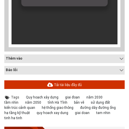
Thêm vào
Báo lỗi
Tải tài liệu đầy đủ
Tags
Quy hoạch xây dựng
giai đoạn
năm 2030
tầm nhìn
năm 2050
tỉnh Hà Tĩnh
bản vẽ
sử dụng đất
kiến trúc cảnh quan
hệ thống giao thông
đường dây đường ống
hạ tầng kỹ thuật
quy hoach xay dung
giai doan
tam nhin
tinh ha tinh