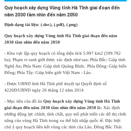
Quy hoạch xây dựng Vùng tỉnh Hà Tĩnh giai đoạn đến
năm 2030 tầm nhìn đến năm 2050
Định dạng tài liệu: (.doc), (.pdf)
, (.png)
Quy hoạch xây dựng Vùng
tỉnh Hà Tĩnh giai đoạn đến năm
2030 tầm nhìn đến năm 2050
- Khu vực lập quy hoạch có tổng diện tích 5.997 km2 (599.782
ha). Phạm vi ranh giới được xác định như sau: Phía Bắc: Giáp tỉnh
Nghệ An; Phía Nam: Giáp tỉnh Quảng Bình; Phía Đông: Giáp biển
Đông; Phía Tây: Giáp biên giới Việt Nam - Lào.
- Được UBND tỉnh Hà Tĩnh phê duyệt tại Quyết định số
4226Đ/UBND ngày 26 tháng 12 năm 2014
- Mục tiêu của đồ án
Quy hoạch xây dựng Vùng
tỉnh Hà Tĩnh
giai đoạn đến năm 2030 tầm nhìn đến năm 2050 l
à
:
Xác định
những động lực chính, tính chất, quy mô phát triển các đô thị chức
năng của vùng Hà Tĩnh trong xu thế hội nhập quốc tế. Đặc biệt
chú ý quy hoạch liên kết vùng các tỉnh của Lào, Đông Bắc Thái