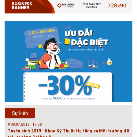
# 05.04.2025 | 17:16
Tuyển sinh 2025, Khoa kỹ thuật hạ tầng và môi trường đô thị
- Đại học Kiến trúc...
Thông tin tuyển sinh đại học 2025 Khoa kỹ thuật hạ tầng và môi trường
đô thị - Đại học Kiến trúc Hà Nội Tuyển sinh đại học với 280 chỉ tiêu, thời
gian đào tạo 4,5 năm
# 05.04.2020 | 20:30
GIAO LƯU TRỰC TUYẾN - TƯ VẤN TUYỂN SINH ĐẠI HỌC
CHÍNH QUY ĐẠI HỌC KIẾN TRÚC NĂM...
Năm nay, kỳ thi THPT quốc gia dự kiến diễn ra vào tháng 8. Trường Đại
học Kiến trúc Hà Nội chúc các bạn học sinh cuối cấp ôn thi thật tốt MỜI
QUÝ PHỤ HUYNH VÀ CÁC EM ĐÓN XEM GIAO LƯU TRỰC TUYẾN "TƯ
Sự kiện
VẤN TUYỂN SINH ĐẠI H...
# 08.07.2019 | 17:58
Tuyến sinh 2019 - Khoa Kỹ Thuật Hạ tầng và Môi trường đô