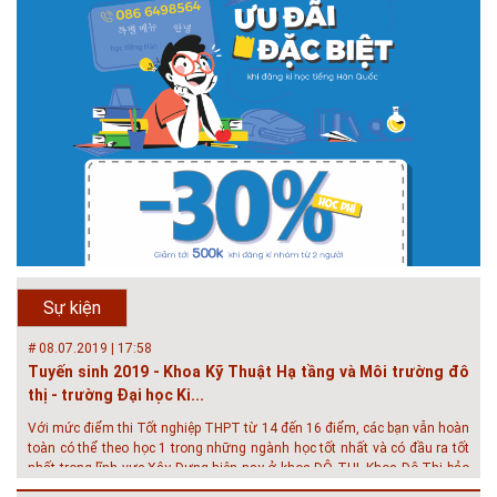
# 05.04.2025 | 17:16
Tuyển sinh 2025, Khoa kỹ thuật hạ tầng và môi trường đô thị
- Đại học Kiến trúc...
Thông tin tuyển sinh đại học 2025 Khoa kỹ thuật hạ tầng và môi trường
đô thị - Đại học Kiến trúc Hà Nội Tuyển sinh đại học với 280 chỉ tiêu, thời
gian đào tạo 4,5 năm
# 05.04.2020 | 20:30
GIAO LƯU TRỰC TUYẾN - TƯ VẤN TUYỂN SINH ĐẠI HỌC
CHÍNH QUY ĐẠI HỌC KIẾN TRÚC NĂM...
Năm nay, kỳ thi THPT quốc gia dự kiến diễn ra vào tháng 8. Trường Đại
học Kiến trúc Hà Nội chúc các bạn học sinh cuối cấp ôn thi thật tốt MỜI
QUÝ PHỤ HUYNH VÀ CÁC EM ĐÓN XEM GIAO LƯU TRỰC TUYẾN "TƯ
Sự kiện
VẤN TUYỂN SINH ĐẠI H...
# 08.07.2019 | 17:58
Tuyến sinh 2019 - Khoa Kỹ Thuật Hạ tầng và Môi trường đô
thị - trường Đại học Ki...
Với mức điểm thi Tốt nghiệp THPT từ 14 đến 16 điểm, các bạn vẫn hoàn
toàn có thể theo học 1 trong những ngành học tốt nhất và có đầu ra tốt
nhất trong lĩnh vực Xây Dựng hiện nay ở khoa ĐÔ THỊ. Khoa Đô Thị bảo
đảm 100% t...