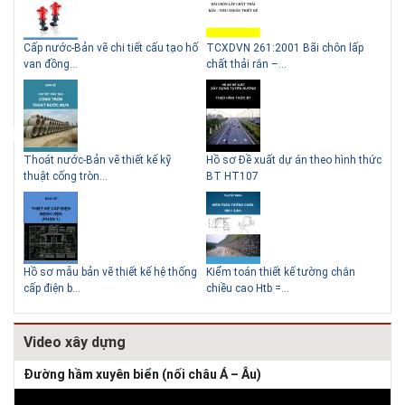
g
Cấp nước-Bản vẽ chi tiết cấu tạo hố
TCXDVN 261:2001 Bãi chôn lấp
Bản
Lý do nên sử dụng gạch block
Thiết kế nhà siêu nhỏ độc đáo
van đồng...
chất thải rắn –...
D60
để xây nhà
Thoát nước-Bản vẽ thiết kế kỹ
Hồ sơ Đề xuất dự án theo hình thức
Gia
thuật cống tròn...
BT HT107
khe
Giải pháp xử lý thấm chân
tường
Hồ sơ mẫu bản vẽ thiết kế hệ thống
Kiểm toán thiết kế tường chắn
Bản
cấp điện b...
chiều cao Htb =...
đá 
Video xây dựng
Đường hầm xuyên biển (nối châu Á – Âu)