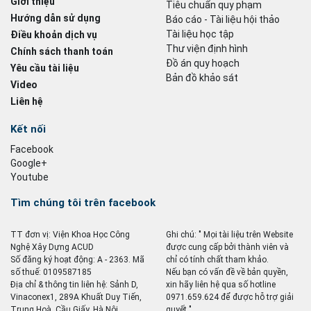
Giới thiệu
Tiêu chuẩn quy phạm
Hướng dẫn sử dụng
Báo cáo - Tài liệu hội thảo
Tài liệu học tập
Điều khoản dịch vụ
Thư viện định hình
Chính sách thanh toán
Đồ án quy hoạch
Yêu cầu tài liệu
Bản đồ khảo sát
Video
Liên hệ
Kết nối
Facebook
Google+
Youtube
Tìm chúng tôi trên facebook
TT đơn vị: Viện Khoa Học Công
Ghi chú: " Mọi tài liệu trên Website
Nghệ Xây Dựng ACUD
được cung cấp bởi thành viên và
Số đăng ký hoạt động: A - 2363. Mã
chỉ có tính chất tham khảo.
số thuế: 0109587185
Nếu bạn có vấn đề về bản quyền,
Địa chỉ & thông tin liên hệ: Sảnh D,
xin hãy liên hệ qua số hotline
Vinaconex1, 289A Khuất Duy Tiến,
0971.659.624 để được hỗ trợ giải
Trung Hoà, Cầu Giấy, Hà Nội
quyết ".