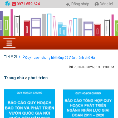
Đăng nhập
Đăng ký
0971.659.624
Tuyển sinh 2025, Khoa kỹ thuật hạ tầng và môi
trường đô thị - Đại học Kiến trúc Hà Nội
Chính sách thanh toán
Điều khoản dịch vụ
HƯỚNG DẪN THANH TOÁN VNPAY TRÊN WEBSITE
Tuyển sinh 2024, Khoa kỹ thuật hạ tầng và môi
trường đô thị - Đại học Kiến trúc Hà Nội
TIN MỚI
Quy hoạch chung hệ thống đê điều thành phố Hà
Nội
GIAO LƯU TRỰC TUYẾN - TƯ VẤN TUYỂN SINH ĐẠI
Thứ 7, 08-08-2026
|
13:51:39 PM
HỌC CHÍNH QUY ĐẠI HỌC KIẾN TRÚC NĂM 2020 -
SỐ 02
Trang chủ
>
phat trien
Nạp EP vào tài khoản bằng thẻ cào điện thoại