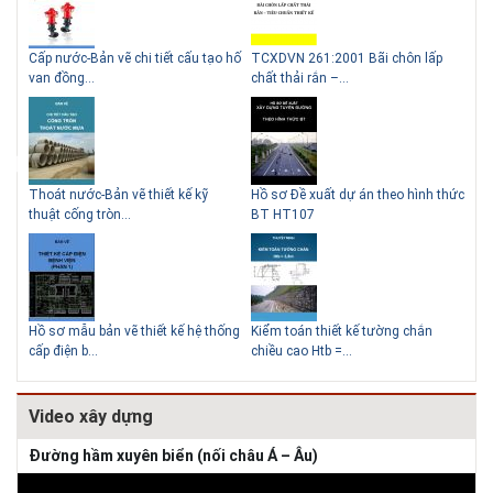
g
Cấp nước-Bản vẽ chi tiết cấu tạo hố
TCXDVN 261:2001 Bãi chôn lấp
Bản
Lý do nên sử dụng gạch block
Thiết kế nhà siêu nhỏ độc đáo
van đồng...
chất thải rắn –...
D60
để xây nhà
Thoát nước-Bản vẽ thiết kế kỹ
Hồ sơ Đề xuất dự án theo hình thức
Gia
thuật cống tròn...
BT HT107
khe
Giải pháp xử lý thấm chân
tường
Hồ sơ mẫu bản vẽ thiết kế hệ thống
Kiểm toán thiết kế tường chắn
Bản
cấp điện b...
chiều cao Htb =...
đá 
Video xây dựng
Đường hầm xuyên biển (nối châu Á – Âu)