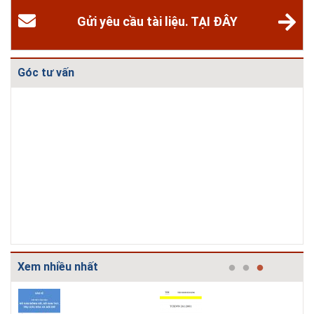
Gửi yêu cầu tài liệu. TẠI ĐÂY
Góc tư vấn
Biệt thự phố có bể bơi làm
Những ngôi nhà một tầng ít
trung tâm
tiền vẫn đẹp
Xem nhiều nhất