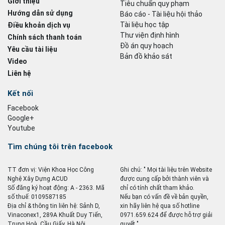
Giới thiệu
Tiêu chuẩn quy phạm
Hướng dẫn sử dụng
Báo cáo - Tài liệu hội thảo
Tài liệu học tập
Điều khoản dịch vụ
Thư viện định hình
Chính sách thanh toán
Đồ án quy hoạch
Yêu cầu tài liệu
Bản đồ khảo sát
Video
Liên hệ
Kết nối
Facebook
Google+
Youtube
Tìm chúng tôi trên facebook
TT đơn vị: Viện Khoa Học Công
Ghi chú: " Mọi tài liệu trên Website
Nghệ Xây Dựng ACUD
được cung cấp bởi thành viên và
Số đăng ký hoạt động: A - 2363. Mã
chỉ có tính chất tham khảo.
số thuế: 0109587185
Nếu bạn có vấn đề về bản quyền,
Địa chỉ & thông tin liên hệ: Sảnh D,
xin hãy liên hệ qua số hotline
Vinaconex1, 289A Khuất Duy Tiến,
0971.659.624 để được hỗ trợ giải
Trung Hoà, Cầu Giấy, Hà Nội
quyết ".