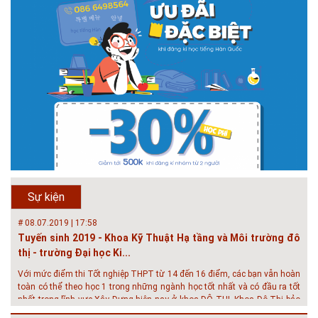
# 05.04.2025 | 17:16
Tuyển sinh 2025, Khoa kỹ thuật hạ tầng và môi trường đô thị
- Đại học Kiến trúc...
Thông tin tuyển sinh đại học 2025 Khoa kỹ thuật hạ tầng và môi trường
đô thị - Đại học Kiến trúc Hà Nội Tuyển sinh đại học với 280 chỉ tiêu, thời
gian đào tạo 4,5 năm
# 05.04.2020 | 20:30
GIAO LƯU TRỰC TUYẾN - TƯ VẤN TUYỂN SINH ĐẠI HỌC
CHÍNH QUY ĐẠI HỌC KIẾN TRÚC NĂM...
Năm nay, kỳ thi THPT quốc gia dự kiến diễn ra vào tháng 8. Trường Đại
học Kiến trúc Hà Nội chúc các bạn học sinh cuối cấp ôn thi thật tốt MỜI
QUÝ PHỤ HUYNH VÀ CÁC EM ĐÓN XEM GIAO LƯU TRỰC TUYẾN "TƯ
Sự kiện
VẤN TUYỂN SINH ĐẠI H...
# 08.07.2019 | 17:58
Tuyến sinh 2019 - Khoa Kỹ Thuật Hạ tầng và Môi trường đô
thị - trường Đại học Ki...
Với mức điểm thi Tốt nghiệp THPT từ 14 đến 16 điểm, các bạn vẫn hoàn
toàn có thể theo học 1 trong những ngành học tốt nhất và có đầu ra tốt
nhất trong lĩnh vực Xây Dựng hiện nay ở khoa ĐÔ THỊ. Khoa Đô Thị bảo
đảm 100% t...