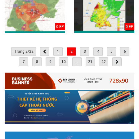
0 EP
0 EP
Trang 2/22
1
2
3
4
5
6
7
8
9
10
...
21
22