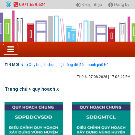
Đăng nhập
Đăng ký
0971.659.624
Tuyển sinh 2025, Khoa kỹ thuật hạ tầng và môi
trường đô thị - Đại học Kiến trúc Hà Nội
Chính sách thanh toán
Điều khoản dịch vụ
HƯỚNG DẪN THANH TOÁN VNPAY TRÊN WEBSITE
Tuyển sinh 2024, Khoa kỹ thuật hạ tầng và môi
trường đô thị - Đại học Kiến trúc Hà Nội
TIN MỚI
Quy hoạch chung hệ thống đê điều thành phố Hà
Nội
GIAO LƯU TRỰC TUYẾN - TƯ VẤN TUYỂN SINH ĐẠI
Thứ 6, 07-08-2026
|
17:02:50 PM
HỌC CHÍNH QUY ĐẠI HỌC KIẾN TRÚC NĂM 2020 -
SỐ 02
Trang chủ
>
quy hoach x
Nạp EP vào tài khoản bằng thẻ cào điện thoại