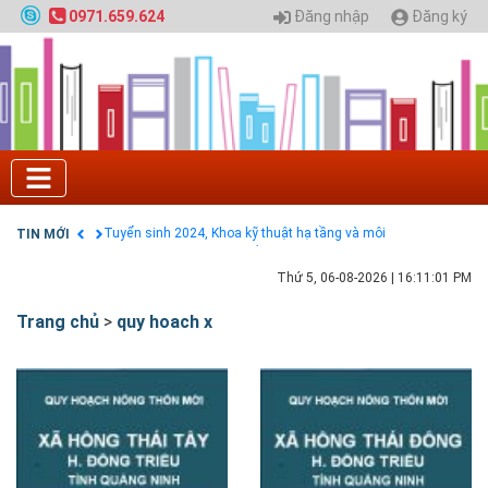
Đăng nhập
Đăng ký
0971.659.624
Tuyển sinh 2025, Khoa kỹ thuật hạ tầng và môi
trường đô thị - Đại học Kiến trúc Hà Nội
Chính sách thanh toán
Điều khoản dịch vụ
HƯỚNG DẪN THANH TOÁN VNPAY TRÊN WEBSITE
Tuyển sinh 2024, Khoa kỹ thuật hạ tầng và môi
trường đô thị - Đại học Kiến trúc Hà Nội
TIN MỚI
Quy hoạch chung hệ thống đê điều thành phố Hà
Nội
GIAO LƯU TRỰC TUYẾN - TƯ VẤN TUYỂN SINH ĐẠI
Thứ 5, 06-08-2026
|
16:11:02 PM
HỌC CHÍNH QUY ĐẠI HỌC KIẾN TRÚC NĂM 2020 -
SỐ 02
Trang chủ
>
quy hoach x
Nạp EP vào tài khoản bằng thẻ cào điện thoại