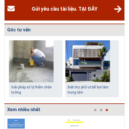
Gửi yêu cầu tài liệu. TẠI ĐÂY
Góc tư vấn
Biệt thự phố có bể bơi làm
Những ngôi nh
trung tâm
tiền vẫn đẹp
Xem nhiều nhất