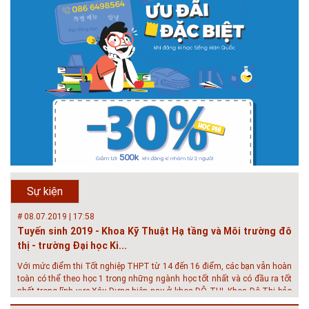
# 05.04.2025 | 17:16
Tuyển sinh 2025, Khoa kỹ thuật hạ tầng và môi trường đô thị
- Đại học Kiến trúc...
Thông tin tuyển sinh đại học 2025 Khoa kỹ thuật hạ tầng và môi trường
đô thị - Đại học Kiến trúc Hà Nội Tuyển sinh đại học với 280 chỉ tiêu, thời
gian đào tạo 4,5 năm
# 05.04.2020 | 20:30
GIAO LƯU TRỰC TUYẾN - TƯ VẤN TUYỂN SINH ĐẠI HỌC
CHÍNH QUY ĐẠI HỌC KIẾN TRÚC NĂM...
Năm nay, kỳ thi THPT quốc gia dự kiến diễn ra vào tháng 8. Trường Đại
học Kiến trúc Hà Nội chúc các bạn học sinh cuối cấp ôn thi thật tốt MỜI
QUÝ PHỤ HUYNH VÀ CÁC EM ĐÓN XEM GIAO LƯU TRỰC TUYẾN "TƯ
Sự kiện
VẤN TUYỂN SINH ĐẠI H...
# 08.07.2019 | 17:58
Tuyến sinh 2019 - Khoa Kỹ Thuật Hạ tầng và Môi trường đô
thị - trường Đại học Ki...
Với mức điểm thi Tốt nghiệp THPT từ 14 đến 16 điểm, các bạn vẫn hoàn
toàn có thể theo học 1 trong những ngành học tốt nhất và có đầu ra tốt
nhất trong lĩnh vực Xây Dựng hiện nay ở khoa ĐÔ THỊ. Khoa Đô Thị bảo
đảm 100% t...