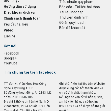
Giới thiệu
Tiêu chuẩn quy phạm
Hướng dẫn sử dụng
Báo cáo - Tài liệu hội thảo
Tài liệu học tập
Điều khoản dịch vụ
Thư viện định hình
Chính sách thanh toán
Đồ án quy hoạch
Yêu cầu tài liệu
Bản đồ khảo sát
Video
Liên hệ
Kết nối
Facebook
Google+
Youtube
Tìm chúng tôi trên facebook
TT đơn vị: Viện Khoa Học Công
Ghi chú: " Mọi tài liệu trên Website
Nghệ Xây Dựng ACUD
được cung cấp bởi thành viên và
Số đăng ký hoạt động: A - 2363. Mã
chỉ có tính chất tham khảo.
số thuế: 0109587185
Nếu bạn có vấn đề về bản quyền,
Địa chỉ & thông tin liên hệ: Sảnh D,
xin hãy liên hệ qua số hotline
Vinaconex1, 289A Khuất Duy Tiến,
0971.659.624 để được hỗ trợ giải
Trung Hoà, Cầu Giấy, Hà Nội
quyết ".