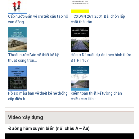
g
Cấp nước-Bản vẽ chi tiết cấu tạo hố
TCXDVN 261:2001 Bãi chôn lấp
Bản
Lý do nên sử dụng gạch block
Thiết kế nhà 
van đồng...
chất thải rắn –...
D60
để xây nhà
Thoát nước-Bản vẽ thiết kế kỹ
Hồ sơ Đề xuất dự án theo hình thức
Gia
thuật cống tròn...
BT HT107
khe
Giải pháp xử l
tường
Hồ sơ mẫu bản vẽ thiết kế hệ thống
Kiểm toán thiết kế tường chắn
Bản
cấp điện b...
chiều cao Htb =...
đá 
Video xây dựng
Đường hầm xuyên biển (nối châu Á – Âu)