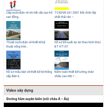
g
Cấp nước-Bản vẽ chi tiết cấu tạo hố
TCXDVN 261:2001 Bãi chôn lấp
Bản
Lý do nên sử dụng gạch block
Thiết kế nhà siêu nhỏ độc đáo
van đồng...
chất thải rắn –...
D60
để xây nhà
Thoát nước-Bản vẽ thiết kế kỹ
Hồ sơ Đề xuất dự án theo hình thức
Gia
thuật cống tròn...
BT HT107
khe
Giải pháp xử lý thấm chân
tường
Hồ sơ mẫu bản vẽ thiết kế hệ thống
Kiểm toán thiết kế tường chắn
Bản
cấp điện b...
chiều cao Htb =...
đá 
Video xây dựng
Đường hầm xuyên biển (nối châu Á – Âu)