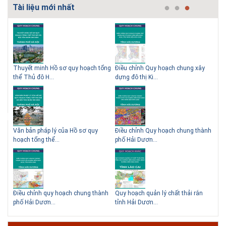
Tài liệu mới nhất
# 26.06.2018 | 10:57
Hội thảo quốc tế ''Xây dựng đô thị thông minh – Hướng đến
phát triển bền vững” /...
Phát triển đô thị thông minh và bền vững đang là mục tiêu của rất nhiều
thành phố trên thế giới. Tại Việt Nam, đã có gần 20 tỉnh, thành phố trên
toàn quốc đang triển khai hoặc khởi động các đề án về đô thị thông
 QHC
Thuyết minh Hồ sơ quy hoạch tổng
Điều chỉnh Quy hoạch chung xây
Qu
minh. Vi...
thể Thủ đô H...
dựng đô thị Ki...
Nam
# 23.06.2018 | 15:37
Hội thảo về sàn bê tông chất lượng cao tại Hà Nội và TP Hồ
Chí Minh
Hội thảo “Sàn bê tông chất lượng cao – công nghệ mới nhất tại Châu Âu
ạch
Văn bản pháp lý của Hồ sơ quy
Điều chỉnh Quy hoạch chung thành
Qu
& Mỹ và các vấn đề áp dụng tại Việt Nam” được tổ chức bởi HOUSELINK
hoạch tổng thể...
phố Hải Dươn...
Kim
sẽ diễn ra vào 14h00 ngày 26/06/2018 tại Khách sạn Pan Pacific, Hà Nội
và ngày 28/...
# 04.03.2017 | 10:56
Độc đáo 3 địa danh thu nhỏ trong một homestay giữa lòng
Hà Nội
hể
Điều chỉnh quy hoạch chung thành
Quy hoạch quản lý chất thải rắn
Qu
Ngoài các khách sạn và nhà nghỉ, nhiều du khách có xu hướng tìm đến
phố Hải Dươn...
tỉnh Hải Dươn...
Gia
các homestay cho kỳ nghỉ của mình.