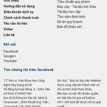
Giới thiệu
Tiêu chuẩn quy phạm
Hướng dẫn sử dụng
Báo cáo - Tài liệu hội thảo
Tài liệu học tập
Điều khoản dịch vụ
Thư viện định hình
Chính sách thanh toán
Đồ án quy hoạch
Yêu cầu tài liệu
Bản đồ khảo sát
Video
Liên hệ
Kết nối
Facebook
Google+
Youtube
Tìm chúng tôi trên facebook
TT đơn vị: Viện Khoa Học Công
Ghi chú: " Mọi tài liệu trên Website
Nghệ Xây Dựng ACUD
được cung cấp bởi thành viên và
Số đăng ký hoạt động: A - 2363. Mã
chỉ có tính chất tham khảo.
số thuế: 0109587185
Nếu bạn có vấn đề về bản quyền,
Địa chỉ & thông tin liên hệ: Sảnh D,
xin hãy liên hệ qua số hotline
Vinaconex1, 289A Khuất Duy Tiến,
0971.659.624 để được hỗ trợ giải
Trung Hoà, Cầu Giấy, Hà Nội
quyết ".