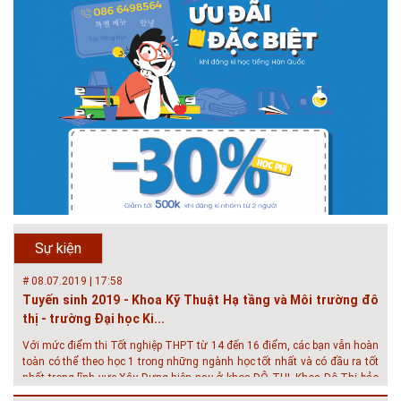
# 05.04.2025 | 17:16
Tuyển sinh 2025, Khoa kỹ thuật hạ tầng và môi trường đô thị
- Đại học Kiến trúc...
Thông tin tuyển sinh đại học 2025 Khoa kỹ thuật hạ tầng và môi trường
đô thị - Đại học Kiến trúc Hà Nội Tuyển sinh đại học với 280 chỉ tiêu, thời
gian đào tạo 4,5 năm
# 05.04.2020 | 20:30
GIAO LƯU TRỰC TUYẾN - TƯ VẤN TUYỂN SINH ĐẠI HỌC
CHÍNH QUY ĐẠI HỌC KIẾN TRÚC NĂM...
Năm nay, kỳ thi THPT quốc gia dự kiến diễn ra vào tháng 8. Trường Đại
học Kiến trúc Hà Nội chúc các bạn học sinh cuối cấp ôn thi thật tốt MỜI
QUÝ PHỤ HUYNH VÀ CÁC EM ĐÓN XEM GIAO LƯU TRỰC TUYẾN "TƯ
Sự kiện
VẤN TUYỂN SINH ĐẠI H...
# 08.07.2019 | 17:58
Tuyến sinh 2019 - Khoa Kỹ Thuật Hạ tầng và Môi trường đô
thị - trường Đại học Ki...
Với mức điểm thi Tốt nghiệp THPT từ 14 đến 16 điểm, các bạn vẫn hoàn
toàn có thể theo học 1 trong những ngành học tốt nhất và có đầu ra tốt
nhất trong lĩnh vực Xây Dựng hiện nay ở khoa ĐÔ THỊ. Khoa Đô Thị bảo
đảm 100% t...