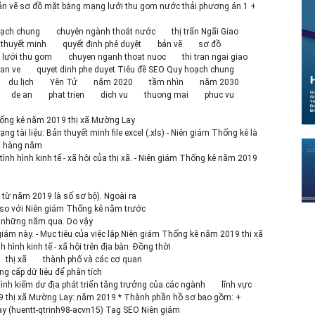
ản vẽ sơ đồ mặt bằng mạng lưới thu gom nước thải phương án 1 +
oạch chung
chuyên ngành thoát nước
thị trấn Ngãi Giao
thuyết minh
quyết định phê duyệt
bản vẽ
sơ đồ
lưới thu gom
chuyen nganh thoat nuoc
thi tran ngai giao
an ve
quyet dinh phe duyet Tiêu đề SEO Quy hoạch chung
du lịch
Yên Tử
năm 2020
tầm nhìn
năm 2030
de an
phat trien
dich vu
thuong mai
phuc vu
hống kê năm 2019 thị xã Mường Lay
 tài liệu: Bản thuyết minh file excel (.xls) - Niên giám Thống kê là
n hàng năm
ình hình kinh tế - xã hội của thị xã. - Niên giám Thống kê năm 2019
ệu từ năm 2019 là số sơ bộ). Ngoài ra
a so với Niên giám Thống kê năm trước
ng những năm qua. Do vậy
giám này. - Mục tiêu của việc lập Niên giám Thống kê năm 2019 thị xã
hình kinh tế - xã hội trên địa bàn. Đồng thời
thị xã
thành phố và các cơ quan
ng cấp dữ liệu để phân tích
ợ tình kiếm dư địa phát triển tăng trưởng của các ngành
lĩnh vực
019 thị xã Mường Lay: năm 2019 * Thành phần hồ sơ bao gồm: +
y (huentt-qtrinh98-acvn15) Tag SEO Niên giám