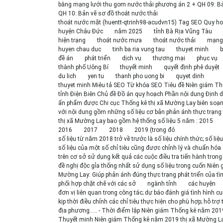
bằng mạng lưới thu gom nước thải phương án 2 + QH 09: B
QH 10: Bản vẽ sơ đồ thoát nước thải
thoát nước mặt (huentt-qtrinh98-acudvn15) Tag SEO Quy h
huyện Châu Đức
năm 2025
tỉnh Bà Rịa Vũng Tàu
hiện trạng
thoát nước mưa
thoát nước thải
mạng 
huyen chau duc
tinh ba ria vung tau
thuyet minh
b
đề án
phát triển
dịch vụ
thương mại
phục vụ
thành phố Uông Bí
thuyết minh
quyết định phê duyệt
du lich
yen tu
thanh pho uong bi
quyet dinh
thuyet minh Miêu tả SEO Từ khóa SEO Tiêu đề Niên giám T
tỉnh Điện Biên Chủ đề Đồ án quy hoạch Phần nội dung Định dạng
ấn phẩm được Chi cục Thống kê thị xã Mường Lay biên soạ
với nội dung gồm những số liệu cơ bản phản ánh thực trạng t
thị xã Mường Lay bao gồm hệ thống số liệu 5 năm : 2015
2016
2017
2018
2019 (trong đó
số liệu từ năm 2018 trở về trước là số liệu chính thức; số li
số liệu của một số chỉ tiêu cũng được chỉnh lý và chuẩn hó
trên cơ sở sử dụng kết quả các cuộc điều tra tiến hành tro
đề nghị độc gỉa thống nhất sử dụng số liệu trong cuốn Niên 
Mường Lay: Giúp phản ánh đúng thực trạng phát triển của tình 
phối hợp chặt chẽ với các sở
ngành tỉnh
các huyện
đơn vị liên quan trong công tác; dự báo đánh giá tình hình cu
kịp thời điều chỉnh các chỉ tiêu thực hiện cho phù hợp; hỗ tr
địa phương..... - Thời điểm lập Niên giám Thống kê năm 2
Thuyết minh Niên giám Thống kê năm 2019 thị xã Mường La