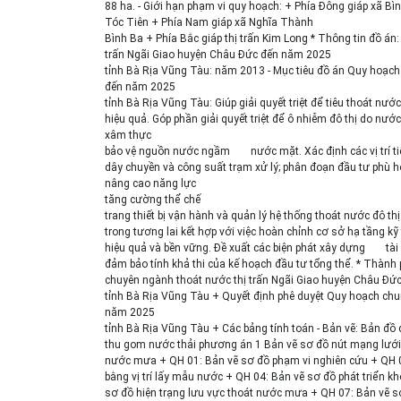
88 ha. - Giới hạn phạm vi quy hoạch: + Phía Đông giáp xã Bì
Tóc Tiên + Phía Nam giáp xã Nghĩa Thành
Bình Ba + Phía Bắc giáp thị trấn Kim Long * Thông tin đồ á
trấn Ngãi Giao huyện Châu Đức đến năm 2025
tỉnh Bà Rịa Vũng Tàu: năm 2013 - Mục tiêu đồ án Quy hoạch
đến năm 2025
tỉnh Bà Rịa Vũng Tàu: Giúp giải quyết triệt để tiêu thoát 
hiệu quả. Góp phần giải quyết triệt để ô nhiễm đô thị do nướ
xâm thực
bảo vệ nguồn nước ngầm
nước mặt. Xác định các vị trí
dây chuyền và công suất trạm xử lý; phân đoạn đầu tư phù hợ
nâng cao năng lực
tăng cường thể chế
trang thiết bị vận hành và quản lý hệ thống thoát nước đô thị
trong tương lai kết hợp với việc hoàn chỉnh cơ sở hạ tầng kỹ 
hiệu quả và bền vững. Đề xuất các biện phát xây dựng
tài
đảm bảo tính khả thi của kế hoạch đầu tư tổng thể. * Thàn
chuyên ngành thoát nước thị trấn Ngãi Giao huyện Châu Đ
tỉnh Bà Rịa Vũng Tàu + Quyết định phê duyệt Quy hoạch chu
năm 2025
tỉnh Bà Rịa Vũng Tàu + Các bảng tính toán - Bản vẽ: Bản đ
thu gom nước thải phương án 1 Bản vẽ sơ đồ nút mạng lưới
nước mưa + QH 01: Bản vẽ sơ đồ phạm vi nghiên cứu + QH 02:
bằng vị trí lấy mẫu nước + QH 04: Bản vẽ sơ đồ phát triển k
sơ đồ hiện trạng lưu vực thoát nước mưa + QH 07: Bản vẽ sơ