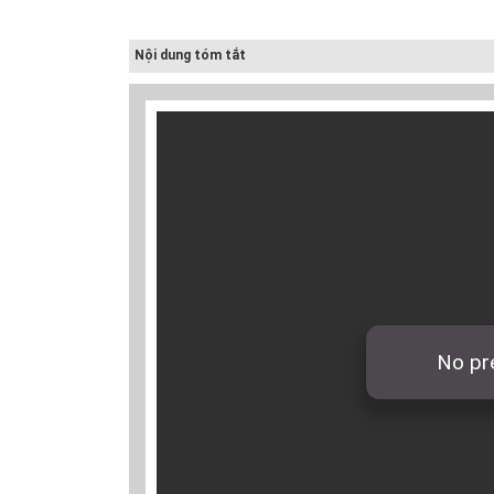
Điều chỉnh quy
hoạch chung
Nội dung tóm tắt
thành phố Hải
Dươn...