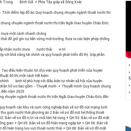
nh Trung
Bình Giã. + Phía Tây giáp xã Sông Xoài
n: - Thời điểm lập đồ án Quy hoạch chung chuyên ngành thoát nước thị
 chung chuyên ngành thoát nước thị trấn Ngãi Giao huyện Châu Đức
nước mưa một cách nhanh chóng
c thải để giữ gìn sự bền vững môi trường. Đưa ra các biện pháp chống
 tiếp nhận nước mưa
nước thải
vị trí
p với khả năng tài chính và quy hoạch phát triển đô thị. Góp phần
. Tạo điều kiện thuận lợi cho việc quy hoạch phát triển của huyện
thuật đô thị một cách tiết kiệm
l
 chính
kinh tế phù hợp với điều kiện tự nhiên xã hội của huyện
h phần hồ sơ bao gồm: - Thuyết minh: + Thuyết minh Quy hoạch chung
ức đến năm 2025
ng chuyên ngành thoát nước thị trấn Ngãi Giao huyện Châu Đức đến
ồ quy hoạch các khu và cụm công nghiệp Bản vẽ sơ đồ nút mạng lưới
 thu gom nước thải phương án 2 Bản vẽ sơ đồ nút hệ thống thoát
 Bản vẽ sơ đồ vị trí và mối liên hệ vùng + QH 03: Bản vẽ sơ đồ mặt
hông gian + QH 05: Bản vẽ sơ đồ hiện trạng ngập lụt + QH 06: Bản vẽ
 đồ hiện trạng lưu vực thoát nước thải + QH 08: Bản vẽ sơ đồ mặt