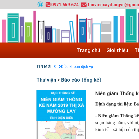
0971.659.624
thuvienxaydungvn@gmai
HƯỚNG DẪN THANH TOÁN VNPAY TRÊN WEB
Tuyển sinh 2024, Khoa kỹ thuật hạ tầng và môi
Quy hoạch chung hệ thống đê điều thành phố 
GIAO LƯU TRỰC TUYẾN - TƯ VẤN TUYỂN SINH
Nạp EP vào tài khoản bằng thẻ cào điện thoại
Trang chủ
Giới thiệu
T
Tuyển sinh 2025, Khoa kỹ thuật hạ tầng và môi
Chính sách thanh toán
TIN MỚI
Điều khoản dịch vụ
Thư viện
>
Báo cáo tổng kết
Niên giám Thống kê
Định dạng tài liệu:
Bả
-
Niên giám Thống kê
soạn hàng năm, với nộ
kinh tế - xã hội của thị