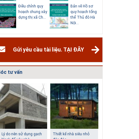
Điều chỉnh quy
Bản vẽ Hồ sơ
Điều chỉn
hoạch chung xây
quy hoạch tổng
hoạch ch
dựng thị xã Ch...
thể Thủ đô Hà
thành phố
Nội...
Dươn...
Gửi yêu cầu tài liệu. TẠI ĐÂY
óc tư vấn
Giải pháp xử lý thấm
Biệt thự phố có bể bơi