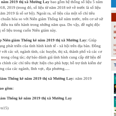
ê năm 2019 thị xã Mường Lay
bao gồm hệ thống số liệu 5 năm
P
18, 2019 (trong đó, số liệu từ năm 2018 trở về trước là số liệu
c
năm 2019 là số sơ bộ). Ngoài ra, số liệu của một số chỉ tiêu
g
 chuẩn hóa so với Niên giám Thống kê năm trước, trên cơ sở sử
k
 điều tra tiến hành trong những năm qua. Do vậy, đề nghị độc
#
g số liệu trong cuốn Niên giám này.
H
v
lập Niên giám Thống kê năm 2019 thị xã Mường Lay:
Giúp
H
ng phát triển của tình hình kinh tế - xã hội trên địa bàn. Đồng
t
ẽ với các sở, ngành tỉnh, các huyện, thị xã, thành phố và các cơ
t
 trong công tác; dự báo đánh giá tình hình cung cấp dữ liệu để
2
ều chỉnh các chỉ tiêu thực hiện cho phù hợp; hỗ trợ tình kiếm dư
T
#
ởng của các ngành, lĩnh vực, địa phương.....
Đ
Điều chỉnh Quy
Quy hoạch xây
Quy hoạch xây
g
giám Thống kê năm 2019 thị xã Mường Lay:
năm 2019
hoạch chung xây
dựng vùng
dựng vùng
dựng đô thị Ki...
huyện Nam Sách
huyện Cẩm
N
bao gồm:
đến nă...
Giàng đến n...
h
iám Thống kê năm 2019 thị xã Mường Lay
Điều chỉnh Quy
Quy hoạch xây
Quy hoạch
hoạch chung
dựng vùng
chung xây dựng
vn15)
thành phố Hải
huyện Kim
đô thị Bình
Dươn...
Thành đến n...
Giang, t...