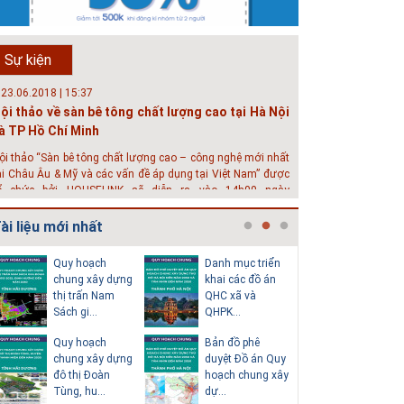
hát triển đô thị thông minh và bền vững đang là mục tiêu
ủa rất nhiều thành phố trên thế giới. Tại Việt Nam, đã có
ần 20 tỉnh, thành phố trên toàn quốc đang triển khai hoặc
Sự kiện
hởi động các đề án về đô thị thông minh. Vi...
 23.06.2018 | 15:37
ội thảo về sàn bê tông chất lượng cao tại Hà Nội
à TP Hồ Chí Minh
ội thảo “Sàn bê tông chất lượng cao – công nghệ mới nhất
ại Châu Âu & Mỹ và các vấn đề áp dụng tại Việt Nam” được
ổ chức bởi HOUSELINK sẽ diễn ra vào 14h00 ngày
6/06/2018 tại Khách sạn Pan Pacific, Hà Nội và ngày 28/...
ài liệu mới nhất
 04.03.2017 | 10:56
ộc đáo 3 địa danh thu nhỏ trong một homestay
Quy hoạch
Danh mục triển
Thuyết m
iữa lòng Hà Nội
chung xây dựng
khai các đồ án
sơ quy h
thị trấn Nam
QHC xã và
tổng thể
goài các khách sạn và nhà nghỉ, nhiều du khách có xu
Sách gi...
QHPK...
H...
ướng tìm đến các homestay cho kỳ nghỉ của mình.
Quy hoạch
Bản đồ phê
Văn bản p
chung xây dựng
duyệt Đồ án Quy
của Hồ s
đô thị Đoàn
hoạch chung xây
hoạch tổn
Tùng, hu...
dự...