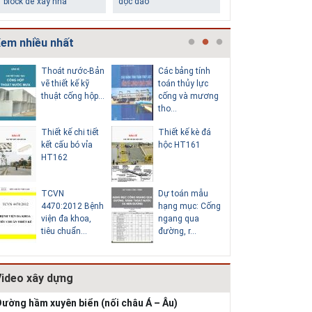
chân tường
làm trung tâm
em nhiều nhất
Thoát nước-Bản
Các bảng tính
Cấp nước
vẽ thiết kế kỹ
toán thủy lực
chi tiết c
thuật cống hộp...
cống và mương
hố van đồ
tho...
Thiết kế chi tiết
Thiết kế kè đá
Thoát nư
Những ngôi nhà một
Lý do nên sử dụng gạch
kết cấu bó vỉa
hộc HT161
vẽ thiết k
tầng ít tiền vẫn đẹp
block để xây nhà
HT162
thuật cống
TCVN
Dự toán mẫu
Hồ sơ mẫ
4470:2012 Bệnh
hạng mục: Cống
vẽ thiết k
viện đa khoa,
ngang qua
thống cấp
tiêu chuẩn...
đường, r...
b...
Video xây dựng
Thiết kế nhà siêu nhỏ
độc đáo
ường hầm xuyên biển (nối châu Á – Âu)