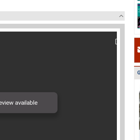
Quy hoạch quản
Quy hoạch xây
Quy hoạch tổng
lý chất thải rắn
dựng vùng
thể phát triển
tỉnh Hải Dươn...
huyện Gia Lộc
mạng lưới cấp
n...
G