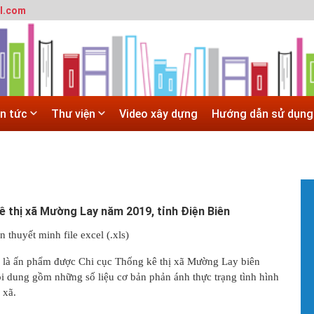
l.com
T
m
SITE
h
 trường đô thị - Đại học Kiến trúc Hà Nội
#
Hà Nội
G
 ĐẠI HỌC CHÍNH QUY ĐẠI HỌC KIẾN TRÚC NĂM 2020 - SỐ 02
H
in tức
Thư viện
Video xây dựng
Hướng dẫn sử dụng
N
 trường đô thị - Đại học Kiến trúc Hà Nội
T
c
X
#
T
t
 thị xã Mường Lay năm 2019, tỉnh Điện Biên
V
b
n thuyết minh file excel (.xls)
h
h
là ấn phẩm được Chi cục Thống kê thị xã Mường Lay biên
i dung gồm những số liệu cơ bản phản ánh thực trạng tình hình
#
 xã.
H
H