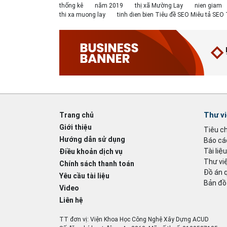
thống kê
năm 2019
thị xã Mường Lay
nien giam
thi xa muong lay
tinh dien bien Tiêu đề SEO Miêu tả SE
Thư v
Trang chủ
Giới thiệu
Tiêu c
Hướng dẫn sử dụng
Báo cáo
Tài liệ
Điều khoản dịch vụ
Thư việ
Chính sách thanh toán
Đồ án 
Yêu cầu tài liệu
Bản đồ
Video
Liên hệ
TT đơn vị: Viện Khoa Học Công Nghệ Xây Dựng ACUD