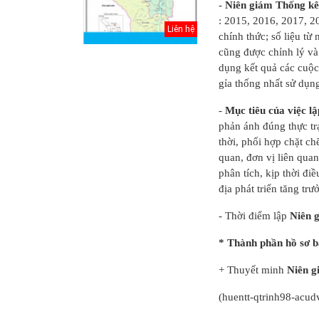
-
Niên giám Thống k
: 2015, 2016, 2017, 20
Liên hệ
chính thức; số liệu từ 
cũng được chỉnh lý và
dụng kết quả các cuộc
gỉa thống nhất sử dụn
-
Mục tiêu của việc 
phản ánh đúng thực trạ
thời, phối hợp chặt ch
quan, đơn vị liên quan
phân tích, kịp thời đi
địa phát triển tăng trư
Thuyết minh Hồ
- Thời điểm lập
Niên 
sơ quy hoạch
tổng thể Thủ đô
* Thành phần hồ sơ 
H...
+ Thuyết minh
Niên g
Văn bản pháp lý
của Hồ sơ quy
(huentt-qtrinh98-acud
hoạch tổng thể...