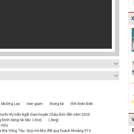
X
TCXDVN
Bản vẽ chi tiết
Bản vẽ chi tiết
261:2001 Bãi
cấu tạo đế cống
các dạng gia cố
chôn lấp chất
tròn D600,D80...
mái ta luy HT...
thải rắn –...
Hồ sơ Đề xuất
Giao thông-Bản
Thuyết minh và
dự án theo hình
vẽ chi tiết cấu
Bảng tính toán
thức BT HT107
tạo khe co, kh...
đánh giá hiệu q...
Kiểm toán thiết
Bản vẽ chi tiết
Mẫu hồ sơ Báo
kế tường chắn
cấu tạo tường
cáo nghiên cứu
chiều cao Htb =...
chắn đá hộc
khả thi (lập dự...
HT1...
xã Mường Lay
nien giam
thong ke
tỉnh Điện Biên
 nước thị trấn Ngãi Giao huyện Châu Đức đến năm 2025
ịnh dạng tài liệu: (.doc)
(.dwg)
n hữu
Đ
Bà Rịa Vũng Tàu. Quy mô khu đất quy hoạch khoảng 513