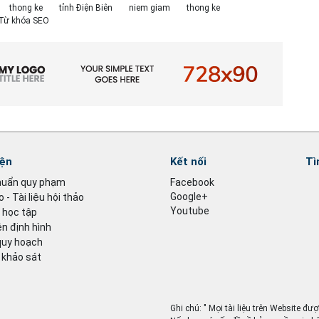
thong ke
tỉnh Điện Biên
niem giam
thong ke
O Từ khóa SEO
iện
Kết nối
Tì
huẩn quy phạm
Facebook
Google+
 - Tài liệu hội thảo
Youtube
u học tập
n định hình
quy hoạch
 khảo sát
Ghi chú: " Mọi tài liệu trên Website đư