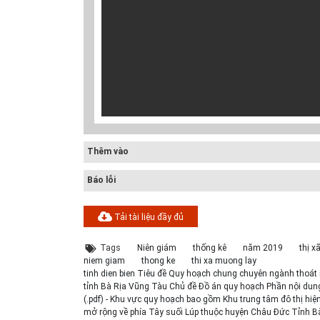
Cấp nước-Bản vẽ
chi tiết cấu tạo
hố van đồng...
Thoát nước-Bản
vẽ thiết kế kỹ
Thêm vào
thuật cống tròn...
Báo lỗi
Hồ sơ mẫu bản
vẽ thiết kế hệ
Tải tài liệu đầy đủ
thống cấp điện
b...
Tags
Niên giám
thống kê
năm 2019
thị 
niem giam
thong ke
thi xa muong lay
tinh dien bien Tiêu đề Quy hoạch chung chuyên ngành thoát
tỉnh Bà Rịa Vũng Tàu Chủ đề Đồ án quy hoạch Phần nội dung Đ
(.pdf) - Khu vực quy hoạch bao gồm Khu trung tâm đô thị hiệ
mở rộng về phía Tây suối Lúp thuộc huyện Châu Đức Tỉnh 