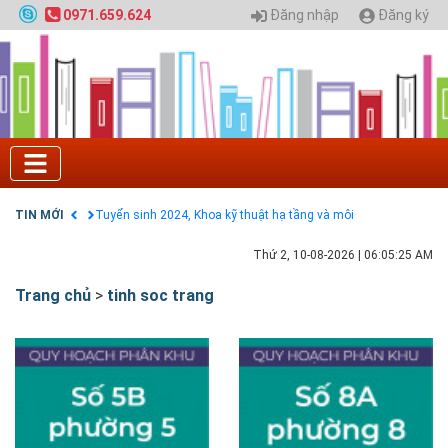
Đăng nhập
Đăng ký
0971.659.624
Tuyển sinh 2025, Khoa kỹ thuật hạ tầng và môi
trường đô thị - Đại học Kiến trúc Hà Nội
Chính sách thanh toán
Điều khoản dịch vụ
HƯỚNG DẪN THANH TOÁN VNPAY TRÊN WEBSITE
Tuyển sinh 2024, Khoa kỹ thuật hạ tầng và môi
trường đô thị - Đại học Kiến trúc Hà Nội
TIN MỚI
Quy hoạch chung hệ thống đê điều thành phố Hà
Nội
Thứ 2, 10-08-2026
|
06:05:25 AM
GIAO LƯU TRỰC TUYẾN - TƯ VẤN TUYỂN SINH ĐẠI
HỌC CHÍNH QUY ĐẠI HỌC KIẾN TRÚC NĂM 2020 -
Trang chủ
>
tinh soc trang
SỐ 02
Nạp EP vào tài khoản bằng thẻ cào điện thoại