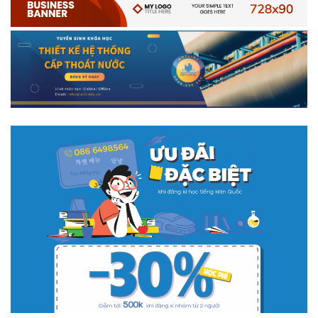
# 05.04.2025 | 17:16
Tuyển sinh 2025, Khoa kỹ thuật hạ tầng và môi trường đô thị
- Đại học Kiến trúc...
Thông tin tuyển sinh đại học 2025 Khoa kỹ thuật hạ tầng và môi trường
đô thị - Đại học Kiến trúc Hà Nội Tuyển sinh đại học với 280 chỉ tiêu, thời
gian đào tạo 4,5 năm
# 05.04.2020 | 20:30
GIAO LƯU TRỰC TUYẾN - TƯ VẤN TUYỂN SINH ĐẠI HỌC
CHÍNH QUY ĐẠI HỌC KIẾN TRÚC NĂM...
Năm nay, kỳ thi THPT quốc gia dự kiến diễn ra vào tháng 8. Trường Đại