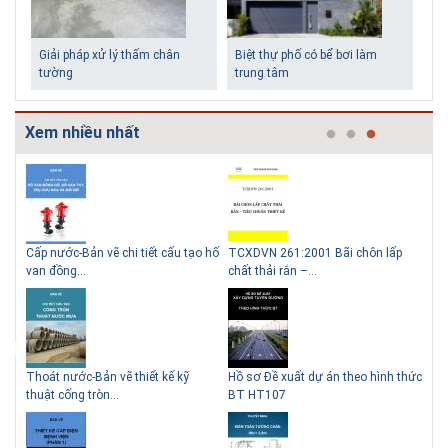
Giải pháp xử lý thấm chân
Biệt thự phố có bể bơi làm
tường
trung tâm
Xem nhiều nhất
g
Cấp nước-Bản vẽ chi tiết cấu tạo hố
TCXDVN 261:2001 Bãi chôn lấp
Bản
Những ngôi nhà một tầng ít
Lý do nên sử dụng gạch block
van đồng...
chất thải rắn –...
D60
tiền vẫn đẹp
để xây nhà
Thoát nước-Bản vẽ thiết kế kỹ
Hồ sơ Đề xuất dự án theo hình thức
Gia
thuật cống tròn...
BT HT107
khe