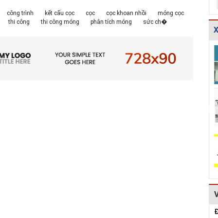
công trình
kết cấu cọc
cọc
cọc khoan nhồi
móng cọc
thi công
thi công móng
phân tích móng
sức ch�
X
TCXDVN
Bản vẽ chi tiết
Bản vẽ chi tiết
261:2001 Bãi
cấu tạo đế cống
các dạng gia cố
chôn lấp chất
tròn D600,D80...
mái ta luy HT...
thải rắn –...
Hồ sơ Đề xuất
Giao thông-Bản
Thuyết minh và
dự án theo hình
vẽ chi tiết cấu
Bảng tính toán
thức BT HT107
tạo khe co, kh...
đánh giá hiệu q...
Kiểm toán thiết
Bản vẽ chi tiết
Mẫu hồ sơ Báo
kế tường chắn
cấu tạo tường
cáo nghiên cứu
chiều cao Htb =...
chắn đá hộc
khả thi (lập dự...
HT1...
Đ