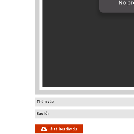
Điều chỉnh quy
hoạch chung
thành phố Hải
Dươn...
Thêm vào
Báo lỗi
Tải tài liệu đầy đủ