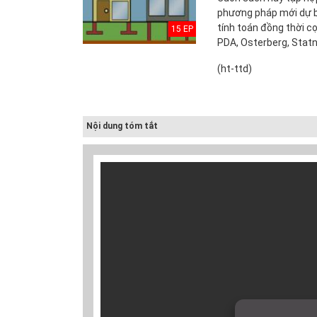
phương pháp mới dự bá
tính toán đồng thời c
15 EP
PDA, Osterberg, Stat
(ht-ttd)
Nội dung tóm tắt
Thuyết minh Hồ
sơ quy hoạch
tổng thể Thủ đô
H...
Văn bản pháp lý
của Hồ sơ quy
hoạch tổng thể...