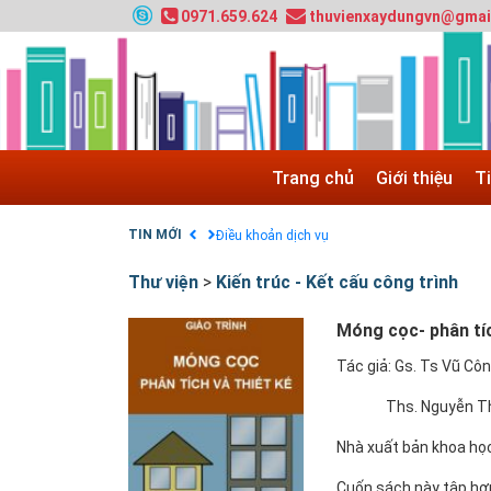
0971.659.624
thuvienxaydungvn@gmai
HƯỚNG DẪN THANH TOÁN VNPAY TRÊN WEB
Tuyển sinh 2024, Khoa kỹ thuật hạ tầng và môi
Quy hoạch chung hệ thống đê điều thành phố 
GIAO LƯU TRỰC TUYẾN - TƯ VẤN TUYỂN SINH
Nạp EP vào tài khoản bằng thẻ cào điện thoại
Trang chủ
Giới thiệu
T
Tuyển sinh 2025, Khoa kỹ thuật hạ tầng và môi
Chính sách thanh toán
TIN MỚI
Điều khoản dịch vụ
Thư viện
>
Kiến trúc - Kết cấu công trình
Móng cọc- phân tíc
Tác giả: Gs. Ts Vũ Cô
Ths. Nguyễn Th
Nhà xuất bản khoa học
Cuốn sách này tập hợ