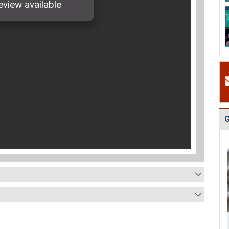
Quy hoạch quản
Quy hoạch xây
Quy hoạch tổng
lý chất thải rắn
dựng vùng
thể phát triển
tỉnh Hải Dươn...
huyện Gia Lộc
mạng lưới cấp
n...
G