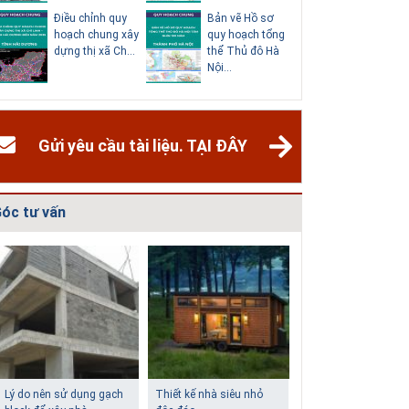
Điều chỉnh quy
Bản vẽ Hồ sơ
Điều chỉn
hoạch chung xây
quy hoạch tổng
hoạch ch
dựng thị xã Ch...
thể Thủ đô Hà
thành phố
Nội...
Dươn...
Gửi yêu cầu tài liệu. TẠI ĐÂY
óc tư vấn