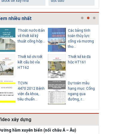
em nhiều nhất
Thoát nước-Bản
Các bảng tính
Cấp nước
vẽ thiết kế kỹ
toán thủy lực
chi tiết c
thuật cống hộp...
cống và mương
hố van đồ
tho...
Thiết kế chi tiết
Thiết kế kè đá
Thoát nư
kết cấu bó vỉa
hộc HT161
vẽ thiết k
HT162
thuật cống
TCVN
Dự toán mẫu
Hồ sơ mẫ
4470:2012 Bệnh
hạng mục: Cống
vẽ thiết k
viện đa khoa,
ngang qua
thống cấp
tiêu chuẩn...
đường, r...
b...
Video xây dựng
ường hầm xuyên biển (nối châu Á – Âu)