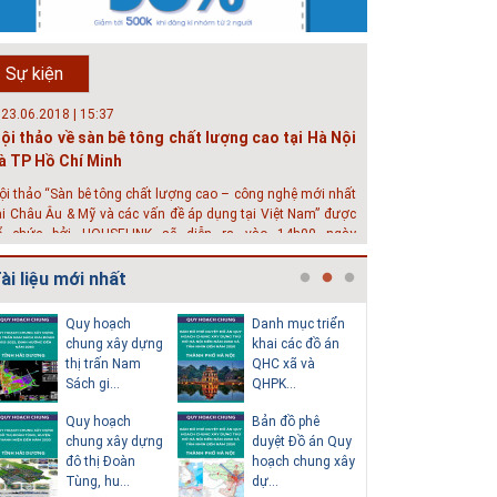
hát triển đô thị thông minh và bền vững đang là mục tiêu
ủa rất nhiều thành phố trên thế giới. Tại Việt Nam, đã có
ần 20 tỉnh, thành phố trên toàn quốc đang triển khai hoặc
Sự kiện
hởi động các đề án về đô thị thông minh. Vi...
 23.06.2018 | 15:37
ội thảo về sàn bê tông chất lượng cao tại Hà Nội
à TP Hồ Chí Minh
ội thảo “Sàn bê tông chất lượng cao – công nghệ mới nhất
ại Châu Âu & Mỹ và các vấn đề áp dụng tại Việt Nam” được
ổ chức bởi HOUSELINK sẽ diễn ra vào 14h00 ngày
6/06/2018 tại Khách sạn Pan Pacific, Hà Nội và ngày 28/...
ài liệu mới nhất
 04.03.2017 | 10:56
ộc đáo 3 địa danh thu nhỏ trong một homestay
Quy hoạch
Danh mục triển
Thuyết m
iữa lòng Hà Nội
chung xây dựng
khai các đồ án
sơ quy h
thị trấn Nam
QHC xã và
tổng thể
goài các khách sạn và nhà nghỉ, nhiều du khách có xu
Sách gi...
QHPK...
H...
ướng tìm đến các homestay cho kỳ nghỉ của mình.
Quy hoạch
Bản đồ phê
Văn bản p
chung xây dựng
duyệt Đồ án Quy
của Hồ s
đô thị Đoàn
hoạch chung xây
hoạch tổn
Tùng, hu...
dự...