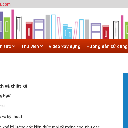
l.com
T
m
SITE
h
 trường đô thị - Đại học Kiến trúc Hà Nội
#
Hà Nội
G
 ĐẠI HỌC CHÍNH QUY ĐẠI HỌC KIẾN TRÚC NĂM 2020 - SỐ 02
H
in tức
Thư viện
Video xây dựng
Hướng dẫn sử dụng
N
 trường đô thị - Đại học Kiến trúc Hà Nội
T
c
X
#
T
t
h và thiết kế
V
ng Ngữ
b
h
h
ái
#
 và kỹ thuật
H
H
p khá kỹ lưỡng các kiến thức mới về móng cọc, như các