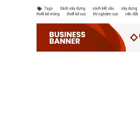
Tags
Sách xây dựng
sách kết cấu
xây dựng
thiết kế móng
thiết kế cọc
thí nghiệm cọc
nền đất
Cấp nước-Bản vẽ
chi tiết cấu tạo
hố van đồng...
Thoát nước-Bản
vẽ thiết kế kỹ
thuật cống tròn...
Hồ sơ mẫu bản
vẽ thiết kế hệ
thống cấp điện
b...