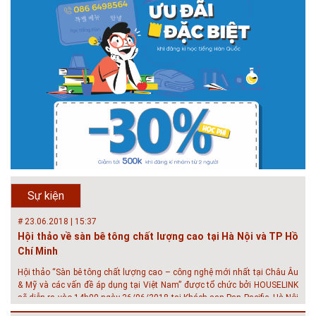
# 26.06.2018 | 10:57
Hội thảo quốc tế ''Xây dựng đô thị thông minh – Hướng đến
phát triển bền vững” /...
Phát triển đô thị thông minh và bền vững đang là mục tiêu của rất nhiều
thành phố trên thế giới. Tại Việt Nam, đã có gần 20 tỉnh, thành phố trên
toàn quốc đang triển khai hoặc khởi động các đề án về đô thị thông
minh. Vi...
# 23.06.2018 | 15:37
Hội thảo về sàn bê tông chất lượng cao tại Hà Nội và TP Hồ
Chí Minh
Hội thảo “Sàn bê tông chất lượng cao – công nghệ mới nhất tại Châu Âu
& Mỹ và các vấn đề áp dụng tại Việt Nam” được tổ chức bởi HOUSELINK
sẽ diễn ra vào 14h00 ngày 26/06/2018 tại Khách sạn Pan Pacific, Hà Nội
Sự kiện
và ngày 28/...
# 04.03.2017 | 10:56
Độc đáo 3 địa danh thu nhỏ trong một homestay giữa lòng
Hà Nội
Ngoài các khách sạn và nhà nghỉ, nhiều du khách có xu hướng tìm đến
các homestay cho kỳ nghỉ của mình.
# 05.04.2025 | 17:16