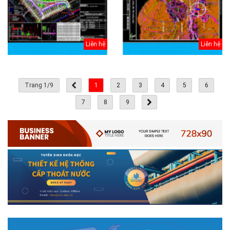
Liên hệ
Liên hệ
# 05.04.2020 | 20:30
Trang 1/9
1
2
3
4
5
6
GIAO LƯU TRỰC TUYẾN - TƯ VẤN TUYỂN SINH ĐẠI HỌC
CHÍNH QUY ĐẠI HỌC KIẾN TRÚC NĂM...
7
8
9
Năm nay, kỳ thi THPT quốc gia dự kiến diễn ra vào tháng 8. Trường Đại
học Kiến trúc Hà Nội chúc các bạn học sinh cuối cấp ôn thi thật tốt MỜI
QUÝ PHỤ HUYNH VÀ CÁC EM ĐÓN XEM GIAO LƯU TRỰC TUYẾN "TƯ
VẤN TUYỂN SINH ĐẠI H...
# 08.07.2019 | 17:58
Tuyến sinh 2019 - Khoa Kỹ Thuật Hạ tầng và Môi trường đô
thị - trường Đại học Ki...
Với mức điểm thi Tốt nghiệp THPT từ 14 đến 16 điểm, các bạn vẫn hoàn
toàn có thể theo học 1 trong những ngành học tốt nhất và có đầu ra tốt
nhất trong lĩnh vực Xây Dựng hiện nay ở khoa ĐÔ THỊ. Khoa Đô Thị bảo
đảm 100% t...