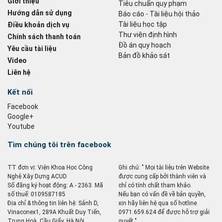
Giới thiệu
Tiêu chuẩn quy phạm
Hướng dẫn sử dụng
Báo cáo - Tài liệu hội thảo
Tài liệu học tập
Điều khoản dịch vụ
Thư viện định hình
Chính sách thanh toán
Đồ án quy hoạch
Yêu cầu tài liệu
Bản đồ khảo sát
Video
Liên hệ
Kết nối
Facebook
Google+
Youtube
Tìm chúng tôi trên facebook
TT đơn vị: Viện Khoa Học Công
Ghi chú: " Mọi tài liệu trên Website
Nghệ Xây Dựng ACUD
được cung cấp bởi thành viên và
Số đăng ký hoạt động: A - 2363. Mã
chỉ có tính chất tham khảo.
số thuế: 0109587185
Nếu bạn có vấn đề về bản quyền,
Địa chỉ & thông tin liên hệ: Sảnh D,
xin hãy liên hệ qua số hotline
Vinaconex1, 289A Khuất Duy Tiến,
0971.659.624 để được hỗ trợ giải
Trung Hoà, Cầu Giấy, Hà Nội
quyết ".