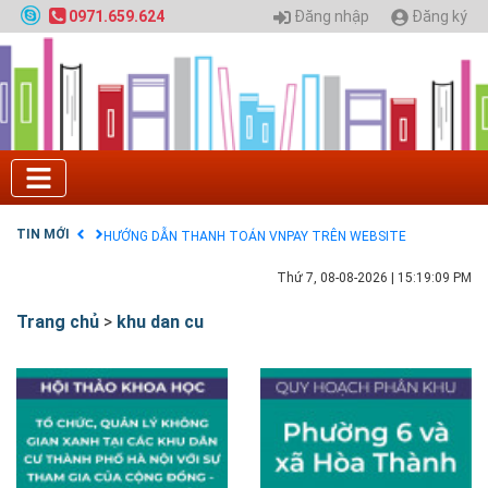
Quy hoạch chung hệ thống đê điều thành phố Hà
Đăng nhập
Đăng ký
0971.659.624
Nội
GIAO LƯU TRỰC TUYẾN - TƯ VẤN TUYỂN SINH ĐẠI
HỌC CHÍNH QUY ĐẠI HỌC KIẾN TRÚC NĂM 2020 -
SỐ 02
Nạp EP vào tài khoản bằng thẻ cào điện thoại
Tuyển sinh 2025, Khoa kỹ thuật hạ tầng và môi
trường đô thị - Đại học Kiến trúc Hà Nội
Chính sách thanh toán
Điều khoản dịch vụ
TIN MỚI
HƯỚNG DẪN THANH TOÁN VNPAY TRÊN WEBSITE
Thứ 7, 08-08-2026
|
15:19:10 PM
Trang chủ
>
khu dan cu