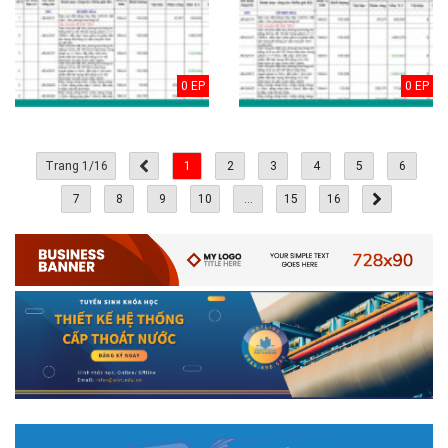
0 EP
0 EP
Trang 1/16
1
2
3
4
5
6
7
8
9
10
...
15
16