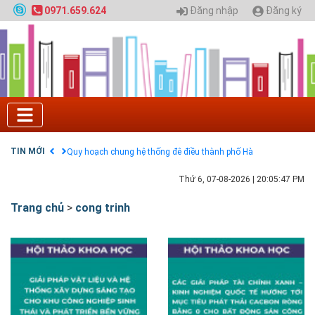
Đăng nhập
Đăng ký
0971.659.624
Tuyển sinh 2025, Khoa kỹ thuật hạ tầng và môi
trường đô thị - Đại học Kiến trúc Hà Nội
Chính sách thanh toán
Điều khoản dịch vụ
HƯỚNG DẪN THANH TOÁN VNPAY TRÊN WEBSITE
Tuyển sinh 2024, Khoa kỹ thuật hạ tầng và môi
trường đô thị - Đại học Kiến trúc Hà Nội
TIN MỚI
Quy hoạch chung hệ thống đê điều thành phố Hà
Nội
GIAO LƯU TRỰC TUYẾN - TƯ VẤN TUYỂN SINH ĐẠI
Thứ 6, 07-08-2026
|
20:05:48 PM
HỌC CHÍNH QUY ĐẠI HỌC KIẾN TRÚC NĂM 2020 -
SỐ 02
Trang chủ
>
cong trinh
Nạp EP vào tài khoản bằng thẻ cào điện thoại