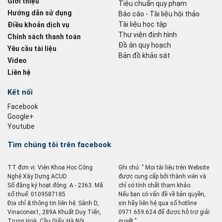
Giới thiệu
Tiêu chuẩn quy phạm
Hướng dẫn sử dụng
Báo cáo - Tài liệu hội thảo
Tài liệu học tập
Điều khoản dịch vụ
Thư viện định hình
Chính sách thanh toán
Đồ án quy hoạch
Yêu cầu tài liệu
Bản đồ khảo sát
Video
Liên hệ
Kết nối
Facebook
Google+
Youtube
Tìm chúng tôi trên facebook
TT đơn vị: Viện Khoa Học Công
Ghi chú: " Mọi tài liệu trên Website
Nghệ Xây Dựng ACUD
được cung cấp bởi thành viên và
Số đăng ký hoạt động: A - 2363. Mã
chỉ có tính chất tham khảo.
số thuế: 0109587185
Nếu bạn có vấn đề về bản quyền,
Địa chỉ & thông tin liên hệ: Sảnh D,
xin hãy liên hệ qua số hotline
Vinaconex1, 289A Khuất Duy Tiến,
0971.659.624 để được hỗ trợ giải
Trung Hoà, Cầu Giấy, Hà Nội
quyết ".