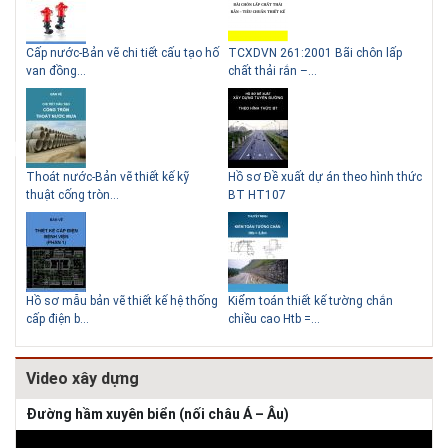
g
Cấp nước-Bản vẽ chi tiết cấu tạo hố
TCXDVN 261:2001 Bãi chôn lấp
Bản
Lý do nên sử dụng gạch block
Thiết kế nhà siêu nhỏ độc đáo
van đồng...
chất thải rắn –...
D60
để xây nhà
Thoát nước-Bản vẽ thiết kế kỹ
Hồ sơ Đề xuất dự án theo hình thức
Gia
thuật cống tròn...
BT HT107
khe
Giải pháp xử lý thấm chân
tường
Hồ sơ mẫu bản vẽ thiết kế hệ thống
Kiểm toán thiết kế tường chắn
Bản
cấp điện b...
chiều cao Htb =...
đá 
Video xây dựng
Đường hầm xuyên biển (nối châu Á – Âu)