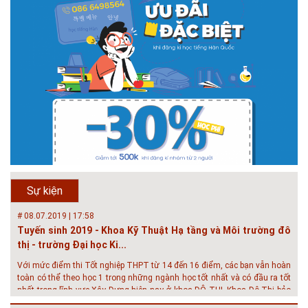
# 05.04.2025 | 17:16
Tuyển sinh 2025, Khoa kỹ thuật hạ tầng và môi trường đô thị
- Đại học Kiến trúc...
Thông tin tuyển sinh đại học 2025 Khoa kỹ thuật hạ tầng và môi trường
đô thị - Đại học Kiến trúc Hà Nội Tuyển sinh đại học với 280 chỉ tiêu, thời
gian đào tạo 4,5 năm
# 05.04.2020 | 20:30
GIAO LƯU TRỰC TUYẾN - TƯ VẤN TUYỂN SINH ĐẠI HỌC
CHÍNH QUY ĐẠI HỌC KIẾN TRÚC NĂM...
Năm nay, kỳ thi THPT quốc gia dự kiến diễn ra vào tháng 8. Trường Đại
học Kiến trúc Hà Nội chúc các bạn học sinh cuối cấp ôn thi thật tốt MỜI
QUÝ PHỤ HUYNH VÀ CÁC EM ĐÓN XEM GIAO LƯU TRỰC TUYẾN "TƯ
Sự kiện
VẤN TUYỂN SINH ĐẠI H...
# 08.07.2019 | 17:58
Tuyến sinh 2019 - Khoa Kỹ Thuật Hạ tầng và Môi trường đô
thị - trường Đại học Ki...
Với mức điểm thi Tốt nghiệp THPT từ 14 đến 16 điểm, các bạn vẫn hoàn
toàn có thể theo học 1 trong những ngành học tốt nhất và có đầu ra tốt
nhất trong lĩnh vực Xây Dựng hiện nay ở khoa ĐÔ THỊ. Khoa Đô Thị bảo
đảm 100% t...